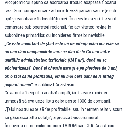
Vicepremierul spune că abordarea trebuie adaptată fiecărui
caz. Sunt companii care administrează parcări sau rețele de
apă și canalizare în localități mici. În aceste cazuri, fie sunt
comasate sub operatori regionali, fie activitatea revine în
subordinea primăriilor, cu închiderea firmelor neviabile.
„Ce este important de ştiut este că ce intenţionăm noi este să
nu mai dăm compensările care se dau de la Guvern către
unităţile administrative teritoriale (UAT-uri), dacă nu se
eficientizează. Dacă ai chestia asta şi e pe pierdere de 3 ani,
ori o faci să fie profitabilă, ori nu mai cere bani de la întreg
poporul român”
, a subliniat Anastasiu.
Guvernul a început o analiză amplă, iar fiecare minister
urmează să evalueze lista celor peste 1300 de companii.
„Ţelul nostru este să fie profitabile, sau în termen relativ scurt
să găsească alte soluţii”, a precizat vicepremierul.
În privința companiilor precum TAROM sau CFR, Anastasiu