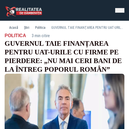
Acasă
Știri
Politica
GUVERNUL TAIE FINANȚAREA PENTRU UAT-URILE CU FIRME PE PIERDERE: „NU MAI CERI BANI DE LA ÎNTREG POPORUL ROMÂN”
·
POLITICA
3 min citire
GUVERNUL TAIE FINANȚAREA
PENTRU UAT-URILE CU FIRME PE
PIERDERE: „NU MAI CERI BANI DE
LA ÎNTREG POPORUL ROMÂN”