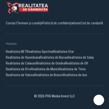
Contact
Termeni și condiții
Politică de confidențialitate
Cod de conduită
Parteneri:
Realitatea.NET
Realitatea Sportiva
Realitatea Star
Realitatea de Hunedoara
Realitatea de Bacau
Realitatea de Salaj
Realitatea de Calarasi
Realitatea de Oradea
Realitatea de Olt
Realitatea de Ilfov
Realitatea de Mures
Realitatea de Timis
Realitatea de Valcea
Realitatea de Brasov
Realitatea de Iasi
© 2026 PHG Media Invest LLC
Facebook
YouTube