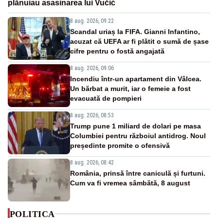
plănuiau asasinarea lui Vučić
8 aug. 2026, 09:22
Scandal uriaș la FIFA. Gianni Infantino,
acuzat că UEFA ar fi plătit o sumă de șase
cifre pentru o fostă angajată
8 aug. 2026, 09:06
Incendiu într-un apartament din Vâlcea.
Un bărbat a murit, iar o femeie a fost
evacuată de pompieri
8 aug. 2026, 08:53
Trump pune 1 miliard de dolari pe masa
Columbiei pentru războiul antidrog. Noul
președinte promite o ofensivă
8 aug. 2026, 08:42
România, prinsă între caniculă și furtuni.
Cum va fi vremea sâmbătă, 8 august
POLITICA