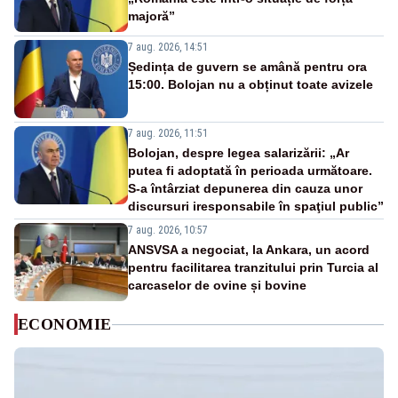
majoră”
7 aug. 2026, 14:51
Ședința de guvern se amână pentru ora
15:00. Bolojan nu a obținut toate avizele
7 aug. 2026, 11:51
Bolojan, despre legea salarizării: „Ar
putea fi adoptată în perioada următoare.
S-a întârziat depunerea din cauza unor
discursuri iresponsabile în spaţiul public”
7 aug. 2026, 10:57
ANSVSA a negociat, la Ankara, un acord
pentru facilitarea tranzitului prin Turcia al
carcaselor de ovine și bovine
ECONOMIE