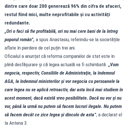
dintre care doar 200 generează 96% din cifra de afaceri,
restul fiind mici, multe neprofitabile și cu activități
redundante.
„Ori o faci să fie profitabilă, ori nu mai cere bani de la întreg
poporul român”,
a spus Anastasiu, referindu-se la societățile
aflate în pierdere de cel puțin trei ani.
Oficialul a anunțat că reforma companiilor de stat este în
plină desfășurare și că legea actuală va fi schimbată.
„Vom
negocia, respectiv, Consiliile de Administraţie, la îndemnul
AGA, la îndemnul ministerilor şi vor negocia cu persoanele la
care legea nu se aplică retroactiv, dar asta încă mai studiem în
acest moment, dacă există vreo posibilitate. Dacă nu vor şi nu
vor, până la urmă nu putem să facem lucruri ilegale. Nu putem
să facem decât ce zice legea şi dincolo de asta”
, a declarat el
la Antena 3.