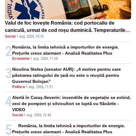
Valul de foc lovește România: cod portocaliu de
caniculă, urmat de cod roșu duminică. Temperaturile
Social
·
1 aug. 2026, 10:15
urcă spre 40°C
2
România, la limita tehnică a importurilor de energie.
Prețurile cresc alarmant - Analiză Realitatea Plus
Economie
-
1 aug. 2026, 11:36
3
Niculina Stelea (senator AUR): „4 motive pentru care
păstrarea ratingului de țară nu este o reușită pentru
Guvernul Bolojan”
Politica
-
1 aug. 2026, 11:51
4
Alertă în Caraș-Severin: incendiile de vegetație se extind,
zeci de pompieri și silvicultori se luptă cu flăcările -
VIDEO
Social
-
1 aug. 2026, 12:44
5
România, la limita tehnică a importurilor de energie.
Prețurile cresc alarmant - Analiză Realitatea Plus