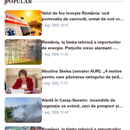
POPULAR
Valul de foc lovește România: cod
portocaliu de caniculă, urmat de cod roșu
duminică. Temperaturile urcă spre 40°C
1 aug. 2026, 10:15
România, la limita tehnică a importurilor
de energie. Prețurile cresc alarmant -
Analiză Realitatea Plus
1 aug. 2026, 11:36
Niculina Stelea (senator AUR): „4 motive
pentru care păstrarea ratingului de țară
nu este o reușită pentru Guvernul
1 aug. 2026, 11:51
Bolojan”
Alertă în Caraș-Severin: incendiile de
vegetație se extind, zeci de pompieri și
silvicultori se luptă cu flăcările - VIDEO
1 aug. 2026, 12:44
România, la limita tehnică a importurilor