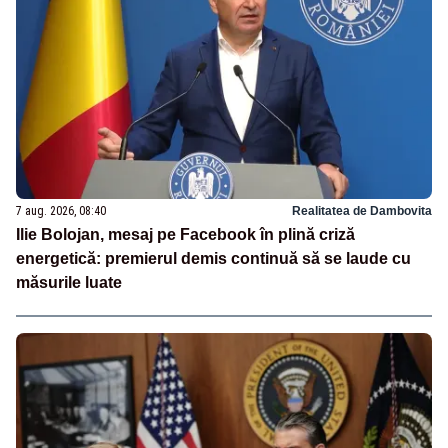
7 aug. 2026, 08:40
Realitatea de Dambovita
Ilie Bolojan, mesaj pe Facebook în plină criză
energetică: premierul demis continuă să se laude cu
măsurile luate