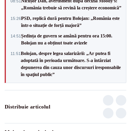
Nicușor Dan, avertisment după decizia Moody’s:
08:51
„România trebuie să revină la creștere economică”
PSD, replică dură pentru Bolojan: „România este
15:26
într-o situație de forță majoră”
Ședința de guvern se amână pentru ora 15:00.
14:51
Bolojan nu a obținut toate avizele
Bolojan, despre legea salarizării: „Ar putea fi
11:51
adoptată în perioada următoare. S-a întârziat
depunerea din cauza unor discursuri iresponsabile
în spaţiul public”
Distribuie articolul