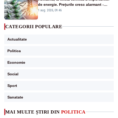
de energie. Prețurile cresc alarmant -
Analiză Realitatea Plus
1 aug. 2026, 09:46
CATEGORII POPULARE
Actualitate
Politica
Economie
Social
Sport
Sanatate
MAI MULTE ȘTIRI DIN
POLITICA