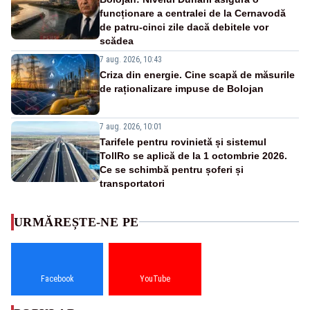
funcționare a centralei de la Cernavodă
de patru-cinci zile dacă debitele vor
scădea
7 aug. 2026, 10:43
Criza din energie. Cine scapă de măsurile
de raționalizare impuse de Bolojan
7 aug. 2026, 10:01
Tarifele pentru rovinietă și sistemul
TollRo se aplică de la 1 octombrie 2026.
Ce se schimbă pentru șoferi și
transportatori
URMĂREȘTE-NE PE
Facebook
YouTube