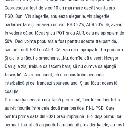
Georgescu a fost de vreo 10 ori mai mare decât voința pro-
PSD. Bun. Vin alegerile, anulează alegerile, vin alegerile
parlamentare și iar avem un vot: PSD 22%, AUR 20%. Și, având
în vedere că au făcut și cu POT și cu AUR, deja ne apropiem de
50%. Deci voința populară a fost pentru aceste trei partide,
sau cel mult PSD cu AUR. Că erau cam apropiate. Ca program.
Și aici s-a făcut o șmecherie. „Nu, dom'le, că a venit Nicușor
Dan și a zis, trebuie să facem baraj să nu cumva să ajungă
fasciştii”. Ați recunoscut, că comuniștii din perioada
interbelică și cei francezi spuneau așa. Și au făcut această
coaliție.
Dar coaliția aceasta era falsă pentru că, încetul cu încetul, s-
au ivit fisurile între cele două mari partide, PNL-PSD. Care
pentru prima dată din 2021 erau împreună. Ele, deja primul lor
semnal, faptul că au pierdut amândouă prezidențialele, au fost