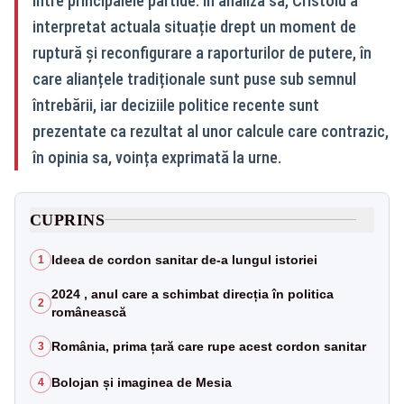
între principalele partide. În analiza sa, Cristoiu a
interpretat actuala situație drept un moment de
ruptură și reconfigurare a raporturilor de putere, în
care alianțele tradiționale sunt puse sub semnul
întrebării, iar deciziile politice recente sunt
prezentate ca rezultat al unor calcule care contrazic,
în opinia sa, voința exprimată la urne.
CUPRINS
Ideea de cordon sanitar de-a lungul istoriei
1
2024 , anul care a schimbat direcția în politica
2
românească
România, prima țară care rupe acest cordon sanitar
3
Bolojan și imaginea de Mesia
4