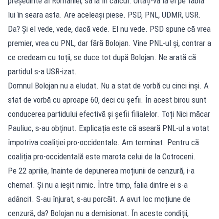
președinte al României, să ia în calcul. Uitați-vă la el pe tabla
lui în seara asta. Are aceleași piese. PSD, PNL, UDMR, USR.
Da? Și el vede, vede, dacă vede. El nu vede. PSD spune că vrea
premier, vrea cu PNL, dar fără Bolojan. Vine PNL-ul și, contrar a
ce credeam cu toții, se duce tot după Bolojan. Ne arată că
partidul s-a USR-izat.
Domnul Bolojan nu a eludat. Nu a stat de vorbă cu cinci inși. A
stat de vorbă cu aproape 60, deci cu șefii. În acest birou sunt
conducerea partidului efectivă și șefii filialelor. Toți Nici măcar
Pauliuc, s-au obținut. Explicația este că aseară PNL-ul a votat
împotriva coaliției pro-occidentale. Am terminat. Pentru că
coaliția pro-occidentală este marota celui de la Cotroceni.
Pe 22 aprilie, înainte de depunerea moțiunii de cenzură, i-a
chemat. Și nu a ieșit nimic. Între timp, falia dintre ei s-a
adâncit. S-au înjurat, s-au porcăit. A avut loc moțiune de
cenzură, da? Bolojan nu a demisionat. În aceste condiții,