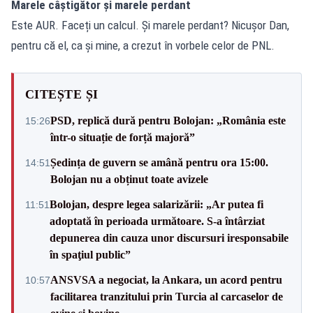
Marele câștigător și marele perdant
Este AUR. Faceți un calcul. Și marele perdant? Nicușor Dan,
pentru că el, ca și mine, a crezut în vorbele celor de PNL.
CITEȘTE ȘI
PSD, replică dură pentru Bolojan: „România este
15:26
într-o situație de forță majoră”
Ședința de guvern se amână pentru ora 15:00.
14:51
Bolojan nu a obținut toate avizele
Bolojan, despre legea salarizării: „Ar putea fi
11:51
adoptată în perioada următoare. S-a întârziat
depunerea din cauza unor discursuri iresponsabile
în spaţiul public”
ANSVSA a negociat, la Ankara, un acord pentru
10:57
facilitarea tranzitului prin Turcia al carcaselor de