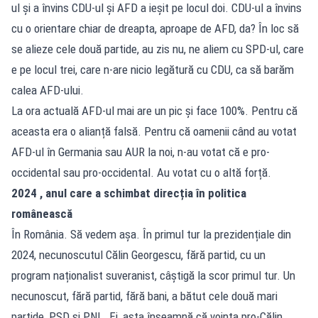
ul și a învins CDU-ul și AFD a ieșit pe locul doi. CDU-ul a învins
cu o orientare chiar de dreapta, aproape de AFD, da? În loc să
se alieze cele două partide, au zis nu, ne aliem cu SPD-ul, care
e pe locul trei, care n-are nicio legătură cu CDU, ca să barăm
calea AFD-ului.
La ora actuală AFD-ul mai are un pic și face 100%. Pentru că
aceasta era o alianță falsă. Pentru că oamenii când au votat
AFD-ul în Germania sau AUR la noi, n-au votat că e pro-
occidental sau pro-occidental. Au votat cu o altă forță.
2024 , anul care a schimbat direcția în politica
românească
În România. Să vedem așa. În primul tur la prezidențiale din
2024, necunoscutul Călin Georgescu, fără partid, cu un
program naționalist suveranist, câștigă la scor primul tur. Un
necunoscut, fără partid, fără bani, a bătut cele două mari
partide, PSD și PNL. Ei, asta înseamnă că voința pro-Călin