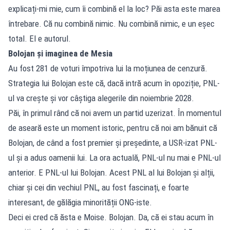
explicați-mi mie, cum îi combină el la loc? Păi asta este marea
întrebare. Că nu combină nimic. Nu combină nimic, e un eșec
total. El e autorul.
Bolojan și imaginea de Mesia
Au fost 281 de voturi împotriva lui la moțiunea de cenzură.
Strategia lui Bolojan este că, dacă intră acum în opoziție, PNL-
ul va crește și vor câștiga alegerile din noiembrie 2028.
Păi, în primul rând că noi avem un partid uzerizat. În momentul
de aseară este un moment istoric, pentru că noi am bănuit că
Bolojan, de când a fost premier și președinte, a USR-izat PNL-
ul și a adus oamenii lui. La ora actuală, PNL-ul nu mai e PNL-ul
anterior. E PNL-ul lui Bolojan. Acest PNL al lui Bolojan și alții,
chiar și cei din vechiul PNL, au fost fascinați, e foarte
interesant, de gălăgia minorității ONG-iste.
Deci ei cred că ăsta e Moise. Bolojan. Da, că ei stau acum în