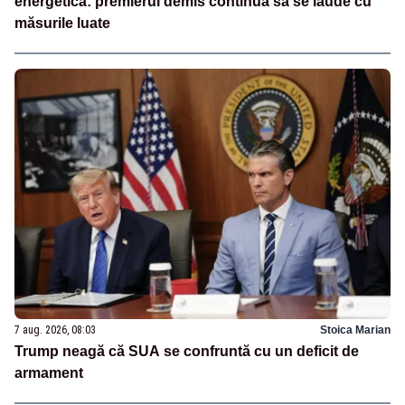
energetică: premierul demis continuă să se laude cu
măsurile luate
7 aug. 2026, 08:03
Stoica Marian
Trump neagă că SUA se confruntă cu un deficit de
armament