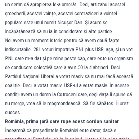
un semn că apropierea le-a omorât. Deci, artizanul acestei
șmecherii, acestei voințe, acestei contraziceri a voinței
populare este unul numit Nicușor Dan. Și acum se
încăpățânează să nu ia în considerare și alte partide.
Noi avem un moment istoric pentru că avem două fapte
indiscutabile. 281 voturi împotriva PNL plus USR, așa, și un vot
PNL care m-a dat și pe mine peste cap, care este un organism
de conducere colectivă care a avut 50 la 4 abțineri. Deci
Partidul Național Liberal a votat masiv să nu mai facă această
coaliție. Deci, a votat masiv. USR-ul a votat masiv. În aceste
condiții avem un domn la Cotroceni care, deși viața îi spune că
nu merge, vrea să le moșmondească. Să fie sănătos. Îi urez
succes.
România, prima țară care rupe acest cordon sanitar
Înseamnă că președintele României este dator, dacă e