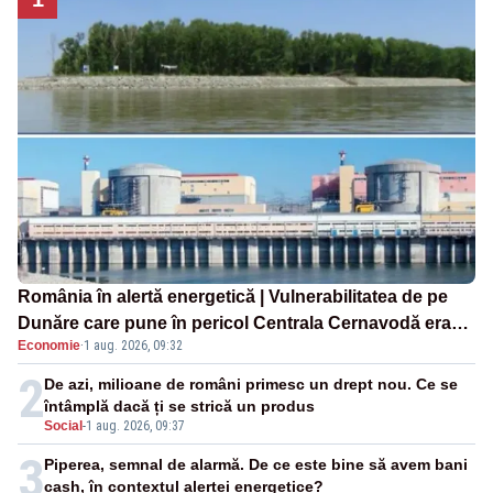
România în alertă energetică | Vulnerabilitatea de pe
Dunăre care pune în pericol Centrala Cernavodă era
Economie
·
1 aug. 2026, 09:32
cunoscută de pe vremea lui Ceaușescu
2
De azi, milioane de români primesc un drept nou. Ce se
întâmplă dacă ți se strică un produs
Social
-
1 aug. 2026, 09:37
3
Piperea, semnal de alarmă. De ce este bine să avem bani
cash, în contextul alertei energetice?