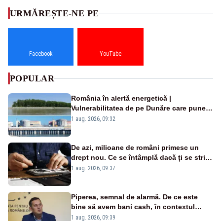
URMĂREȘTE-NE PE
Facebook
YouTube
POPULAR
România în alertă energetică |
Vulnerabilitatea de pe Dunăre care pune
în pericol Centrala Cernavodă era
1 aug. 2026, 09:32
cunoscută de pe vremea lui Ceaușescu
De azi, milioane de români primesc un
drept nou. Ce se întâmplă dacă ți se strică
un produs
1 aug. 2026, 09:37
Piperea, semnal de alarmă. De ce este
bine să avem bani cash, în contextul
alertei energetice?
1 aug. 2026, 09:39