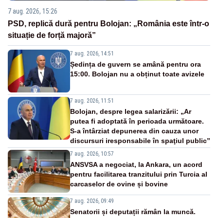
7 aug. 2026, 15:26
PSD, replică dură pentru Bolojan: „România este într-o
situație de forță majoră”
7 aug. 2026, 14:51
Ședința de guvern se amână pentru ora
15:00. Bolojan nu a obținut toate avizele
7 aug. 2026, 11:51
Bolojan, despre legea salarizării: „Ar
putea fi adoptată în perioada următoare.
S-a întârziat depunerea din cauza unor
discursuri iresponsabile în spaţiul public”
7 aug. 2026, 10:57
ANSVSA a negociat, la Ankara, un acord
pentru facilitarea tranzitului prin Turcia al
carcaselor de ovine și bovine
7 aug. 2026, 09:49
Senatorii și deputații rămân la muncă.