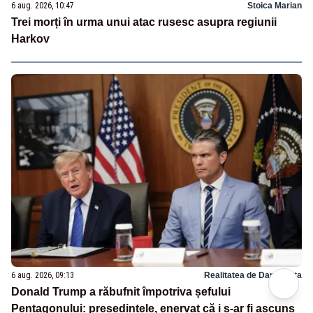
6 aug. 2026, 10:47
Stoica Marian
Trei morți în urma unui atac rusesc asupra regiunii
Harkov
6 aug. 2026, 09:13
Realitatea de Dambovita
Donald Trump a răbufnit împotriva șefului
Pentagonului: președintele, enervat că i s-ar fi ascuns