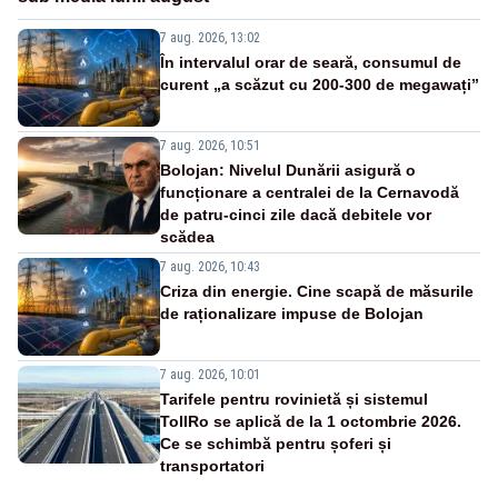
7 aug. 2026, 13:02
În intervalul orar de seară, consumul de
curent „a scăzut cu 200-300 de megawați”
7 aug. 2026, 10:51
Bolojan: Nivelul Dunării asigură o
funcționare a centralei de la Cernavodă
de patru-cinci zile dacă debitele vor
scădea
7 aug. 2026, 10:43
Criza din energie. Cine scapă de măsurile
de raționalizare impuse de Bolojan
7 aug. 2026, 10:01
Tarifele pentru rovinietă și sistemul
TollRo se aplică de la 1 octombrie 2026.
Ce se schimbă pentru șoferi și
transportatori