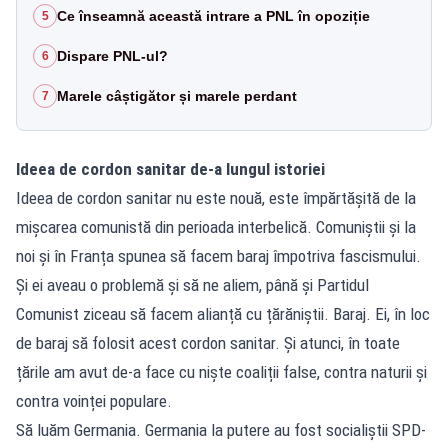
Ce înseamnă această intrare a PNL în opoziție
5
Dispare PNL-ul?
6
Marele câștigător și marele perdant
7
Ideea de cordon sanitar de-a lungul istoriei
Ideea de cordon sanitar nu este nouă, este împărtășită de la
mișcarea comunistă din perioada interbelică. Comuniștii și la
noi și în Franța spunea să facem baraj împotriva fascismului.
Și ei aveau o problemă și să ne aliem, până și Partidul
Comunist ziceau să facem alianță cu țărăniștii. Baraj. Ei, în loc
de baraj să folosit acest cordon sanitar. Și atunci, în toate
țările am avut de-a face cu niște coaliții false, contra naturii și
contra voinței populare.
Să luăm Germania. Germania la putere au fost socialiștii SPD-