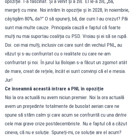
opoziție. I-a fascinat. Și a venit și a zis. El le-a zis, „bă,
mergeți cu mine. Noi intrăm în opoziție și în 2028, în noiembrie,
câștigăm 80%, da?” O să spuneți, bă, dar cum l-au crezut? Păi
sunt mai multe cauze. Principala cauză e faptul că foarte
mulți nu mai suportau coaliția cu PSD. Vroiau și ei să se rupă.
Doi. cei mai mulți, inclusiv cei care sunt din vechiul PNL, au
văzut și s-au confruntat cu o realitate cu care ne-am
confruntat și noi. În jurul lui Bolojan s-a făcut un zgomot atât
de mare, creat de rețele, încât ei sunt convinși că el e mesia.
Jur!
Ce înseamnă această intrare a PNL în opoziție
Noi la ora actuală nu avem niciun premier. Noi la ora actuală
avem un președinte totalmente de busolat aerian care ne
spune să stăm calm și care acum se confruntă cu una dintre
cele mai grave crize postdecembriste. Nu e faptul că a căzut
cineva, că nu e soluție. Spuneți-mi, ce soluție are el acum?