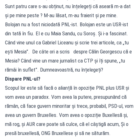
Sunt patru care s-au obținut, nu înțelegeți că aseară m-a dat
și pe mine peste ? M-au lăsat, m-au fraierit și pe mine.
Bolojan nu a fost niciodată PNL-ist. Bolojan este un USR-ist
din tată în fiu. El e cu Maia Sandu, cu Soroș. Și i-a fascinat.
Când vine unul ca Gabriel Liceanu și scrie trei articole, ca „tu
ești Mesia”. De câte ori a scris despre Călin Georgescu că e
Mesia? Când vine un mare jurnalist ca CTP și îți spune, „tu
rămâi în suflet”. Dumneavoastră, nu înțelegeți?
Dispare PNL-ul?
Scopul lor este să facă o alianță în opoziție PNL plus USR și
vom avea un paradox. Vom avea la putere, presupunând că
rămân, că face guvern minoritar și trece, probabil, PSD-ul, vom
avea un guvern Bruxelles. Vom avea o opoziție Buxellesă și,
mă rog, și AUR care poate să culce, că el câștigă acum, Și o
presă bruxellesă, ONG Bruxellese și să ne săturăm.