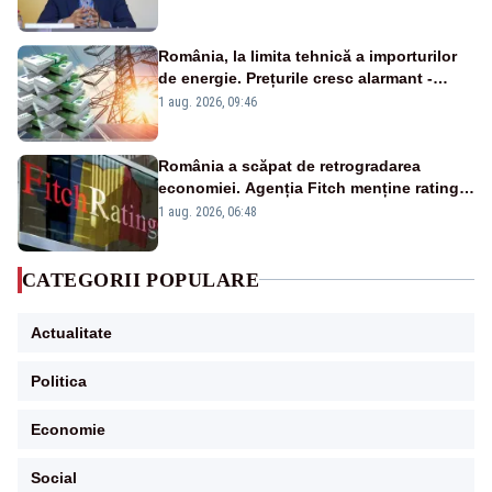
România, la limita tehnică a importurilor
de energie. Prețurile cresc alarmant -
Analiză Realitatea Plus
1 aug. 2026, 09:46
România a scăpat de retrogradarea
economiei. Agenția Fitch menține ratingul
„BBB-” cu perspectivă negativă
1 aug. 2026, 06:48
CATEGORII POPULARE
Actualitate
Politica
Economie
Social