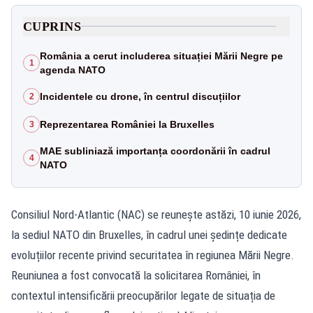
CUPRINS
România a cerut includerea situației Mării Negre pe
1
agenda NATO
Incidentele cu drone, în centrul discuțiilor
2
Reprezentarea României la Bruxelles
3
MAE subliniază importanța coordonării în cadrul
4
NATO
Consiliul Nord-Atlantic (NAC) se reunește astăzi, 10 iunie 2026,
la sediul NATO din Bruxelles, în cadrul unei ședințe dedicate
evoluțiilor recente privind securitatea în regiunea Mării Negre.
Reuniunea a fost convocată la solicitarea României, în
contextul intensificării preocupărilor legate de situația de