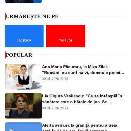
URMĂREȘTE-NE PE
Facebook
YouTube
POPULAR
Ana Maria Păcuraru, la Miza Zilei:
”Românii nu sunt naivi, domnule premier
Bolojan”
30 iul. 2026, 22:15
Lia Olguța Vasilescu: ”Ce se întâmplă în
sănătate este o bătaie de joc. Se
guvernează extraordinar de prost”
30 iul. 2026, 23:24
Alertă aeriană la graniță pentru a treia
oară în 24 de ore. Două aeronave