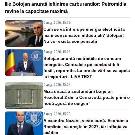
Ilie Bolojan anunță ieftinirea carburanților: Petromidia
revine la capacitate maximă
6 aug. 2026, 15:36
Cum se va întrerupe energia electrică la
marii consumatori industriali? Bolojan:
Nu vor exista compensații
6 aug. 2026, 15:33
Bolojan anunță restricțiile de consum
energetic. Centralele pe combustibili
fosili, repornite. La ore de vârf se va apela
la importuri - LIVE TEXT
6 aug. 2026, 15:24
Miza uriașă a scufundării barjelor.
Reactorul 2 de la Cernavodă poate primi o
nouă „gură de oxigen”
6 aug. 2026, 15:23
Alexandru Nazare, veste bună: Economia
României va crește în 2027, iar inflația va
scădea