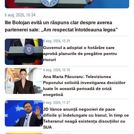
6 aug. 2026, 16:34
Ilie Bolojan evită un răspuns clar despre averea
partenerei sale: „Am respectat întotdeauna legea”
6 aug. 2026, 15:39
Guvernul a adoptat o hotărâre care
aprobă planurile de pregătire pentru
riscuri
6 aug. 2026, 15:18
Ana Maria Păcuraru: Televiziunea
Poporului solicită investigarea deciziilor
luate în această perioadă de criză
enegetică
6 aug. 2026, 11:27
JD Vance anunță negocieri de pace
dificile și îndelungate cu Iranul, în timp ce
Teheranul neagă existența discuțiilor cu
SUA