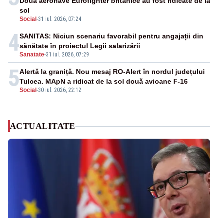
Două aeronave Eurofighter britanice au fost ridicate de la
sol
Social
-
31 iul. 2026, 07:24
4
SANITAS: Niciun scenariu favorabil pentru angajații din
sănătate în proiectul Legii salarizării
Sanatate
-
31 iul. 2026, 07:29
5
Alertă la graniță. Nou mesaj RO-Alert în nordul județului
Tulcea. MApN a ridicat de la sol două avioane F-16
Social
-
30 iul. 2026, 22:12
ACTUALITATE