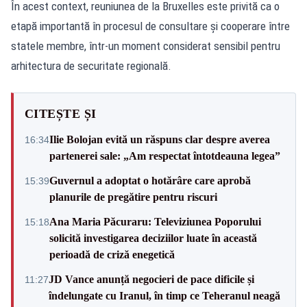
În acest context, reuniunea de la Bruxelles este privită ca o
etapă importantă în procesul de consultare și cooperare între
statele membre, într-un moment considerat sensibil pentru
arhitectura de securitate regională.
CITEȘTE ȘI
Ilie Bolojan evită un răspuns clar despre averea
16:34
partenerei sale: „Am respectat întotdeauna legea”
Guvernul a adoptat o hotărâre care aprobă
15:39
planurile de pregătire pentru riscuri
Ana Maria Păcuraru: Televiziunea Poporului
15:18
solicită investigarea deciziilor luate în această
perioadă de criză enegetică
JD Vance anunță negocieri de pace dificile și
11:27
îndelungate cu Iranul, în timp ce Teheranul neagă