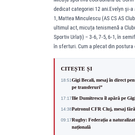
dedicat categoriei 12 ani.Evelyn și-a 
1, Mattea Minculescu (AS CS AS Club P
ultimul act, micuța tenismenă a Clubu
Sportiv Urlați) – 3-6, 7-5, 6-1, în sem
în sferturi. Cum a plecat din postura d
CITEȘTE ȘI
Gigi Becali, mesaj în direct p
18:51
pe transferuri”
Ilie Dumitrescu îl apără pe Gi
17:17
Patronul CFR Cluj, mesaj fără
14:38
Rugby: Federația a naturalizat 
09:17
națională