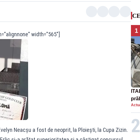
CE
1
n="alignnone" width="565"]
ITA
prăb
Actua
yn Neacșu a fost de neoprit, la Ploiești, la Cupa Zizin.
rlic și-a arătat superioritatea și a câștigat concursul