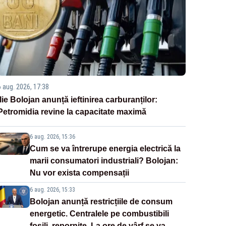
6 aug. 2026, 17:38
Ilie Bolojan anunță ieftinirea carburanților:
Petromidia revine la capacitate maximă
6 aug. 2026, 15:36
Cum se va întrerupe energia electrică la
marii consumatori industriali? Bolojan:
Nu vor exista compensații
6 aug. 2026, 15:33
Bolojan anunță restricțiile de consum
energetic. Centralele pe combustibili
fosili, repornite. La ore de vârf se va