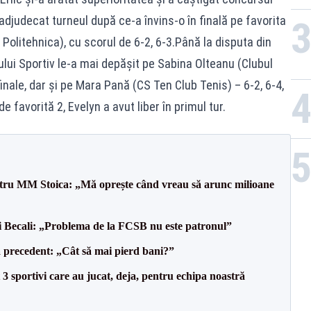
adjudecat turneul după ce-a învins-o în finală pe favorita
olitehnica), cu scorul de 6-2, 6-3.Până la disputa din
lui Sportiv le-a mai depășit pe Sabina Olteanu (Clubul
ifinale, dar și pe Mara Pană (CS Ten Club Tenis) – 6-2, 6-4,
e favorită 2, Evelyn a avut liber în primul tur.
entru MM Stoica: „Mă oprește când vreau să arunc milioane
gi Becali: „Problema de la FCSB nu este patronul”
 precedent: „Cât să mai pierd bani?”
3 sportivi care au jucat, deja, pentru echipa noastră