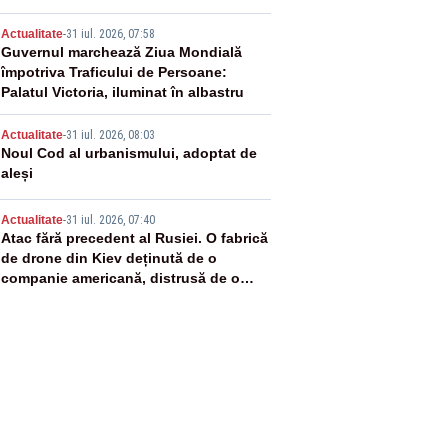
3
Actualitate
-
31 iul. 2026, 07:58
Guvernul marchează Ziua Mondială
împotriva Traficului de Persoane:
Palatul Victoria, iluminat în albastru
4
Actualitate
-
31 iul. 2026, 08:03
Noul Cod al urbanismului, adoptat de
aleși
5
Actualitate
-
31 iul. 2026, 07:40
Atac fără precedent al Rusiei. O fabrică
de drone din Kiev deținută de o
companie americană, distrusă de o
rachetă rusească