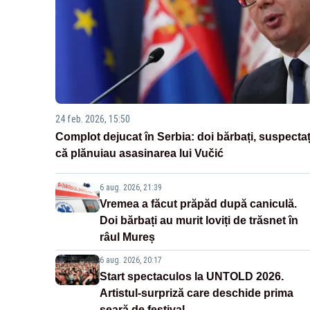
24 feb. 2026, 15:50
Complot dejucat în Serbia: doi bărbați, suspectaț
că plănuiau asasinarea lui Vučić
6 aug. 2026, 21:39
Vremea a făcut prăpăd după caniculă.
Doi bărbați au murit loviți de trăsnet în
râul Mureș
6 aug. 2026, 20:17
Start spectaculos la UNTOLD 2026.
Artistul-surpriză care deschide prima
seară de festival