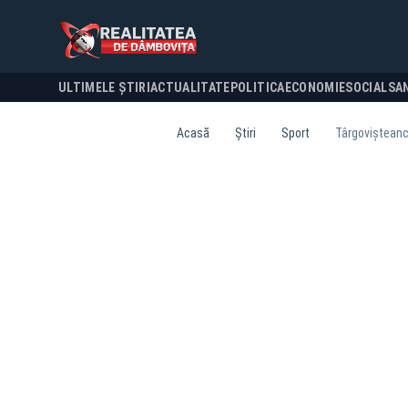
ULTIMELE ȘTIRI
ACTUALITATE
POLITICA
ECONOMIE
SOCIAL
SA
Acasă
Știri
Sport
Târgovișteanca