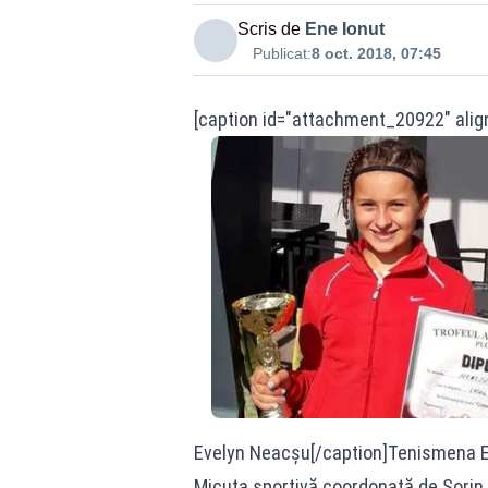
Scris de
Ene Ionut
Publicat:
8 oct. 2018, 07:45
[caption id="attachment_20922" alig
Evelyn Neacșu[/caption]Tenismena Evel
Micuța sportivă coordonată de Sorin E