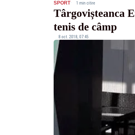
·
SPORT
1 min citire
Târgovișteanca Ev
tenis de câmp
8 oct. 2018, 07:45