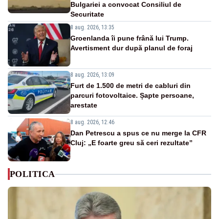
Bulgariei a convocat Consiliul de
Securitate
8 aug. 2026, 13:35
Groenlanda îi pune frână lui Trump.
Avertisment dur după planul de foraj
8 aug. 2026, 13:09
Furt de 1.500 de metri de cabluri din
parcuri fotovoltaice. Șapte persoane,
arestate
8 aug. 2026, 12:46
Dan Petrescu a spus ce nu merge la CFR
Cluj: „E foarte greu să ceri rezultate”
POLITICA