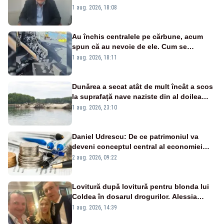
Cernavodă s-ar putea închide în 4 zile
1 aug. 2026, 18:08
Au închis centralele pe cărbune, acum
spun că au nevoie de ele. Cum se
pasează vina în plină criză energetică
1 aug. 2026, 18:11
Dunărea a secat atât de mult încât a scos
la suprafață nave naziste din al doilea
război mondial
1 aug. 2026, 23:10
Daniel Udrescu: De ce patrimoniul va
deveni conceptul central al economiei
viitoare?
2 aug. 2026, 09:22
Lovitură după lovitură pentru blonda lui
Coldea în dosarul drogurilor. Alessia
Păcuraru explică decizia magistraților
1 aug. 2026, 14:39