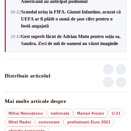
Americanii au anticipat podiumul
Scandal uriaș la FIFA. Gianni Infantino, acuzat că
09:22
UEFA ar fi plătit o sumă de șase cifre pentru o
fostă angajată
Gest superb făcut de Adrian Mutu pentru soția sa,
20:43
Sandra. Zeci de mii de oameni au văzut imaginile
Distribuie articolul
Mai multe articole despre
Mihai Neicuțescu
nationala
Marian Aioani
U 21
Mirel Radoi
convocare
preliminarii Euro 2021
chindia targoviste