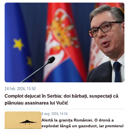
24 feb. 2026, 15:50
Complot dejucat în Serbia: doi bărbați, suspectați că
plănuiau asasinarea lui Vučić
8 aug. 2026, 14:34
Alertă la granița României. O dronă a
explodat lângă un gazoduct, iar premierul