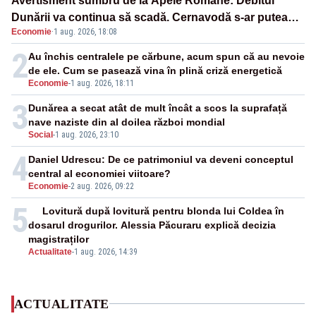
Avertisment sumbru de la Apele Române: Debitul
Dunării va continua să scadă. Cernavodă s-ar putea
Economie
·
1 aug. 2026, 18:08
închide în 4 zile
2
Au închis centralele pe cărbune, acum spun că au nevoie
de ele. Cum se pasează vina în plină criză energetică
Economie
-
1 aug. 2026, 18:11
3
Dunărea a secat atât de mult încât a scos la suprafață
nave naziste din al doilea război mondial
Social
-
1 aug. 2026, 23:10
4
Daniel Udrescu: De ce patrimoniul va deveni conceptul
central al economiei viitoare?
Economie
-
2 aug. 2026, 09:22
5
Lovitură după lovitură pentru blonda lui Coldea în
dosarul drogurilor. Alessia Păcuraru explică decizia
magistraților
Actualitate
-
1 aug. 2026, 14:39
ACTUALITATE