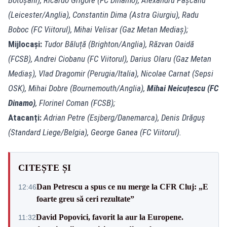
Botoșani), Ricardo Grigore (FC Dinamo), Alexandru Pașcanu
(Leicester/Anglia), Constantin Dima (Astra Giurgiu), Radu
Boboc (FC Viitorul), Mihai Velisar (Gaz Metan Mediaș);
Mijlocași:
Tudor Băluță (Brighton/Anglia), Răzvan Oaidă
(FCSB), Andrei Ciobanu (FC Viitorul), Darius Olaru (Gaz Metan
Mediaș), Vlad Dragomir (Perugia/Italia), Nicolae Carnat (Sepsi
OSK), Mihai Dobre (Bournemouth/Anglia),
Mihai Neicuțescu (FC
Dinamo)
, Florinel Coman (FCSB);
Atacanți:
Adrian Petre (Esjberg/Danemarca), Denis Drăguș
(Standard Liege/Belgia), George Ganea (FC Viitorul).
CITEȘTE ȘI
Dan Petrescu a spus ce nu merge la CFR Cluj: „E
12:46
foarte greu să ceri rezultate”
David Popovici, favorit la aur la Europene.
11:32