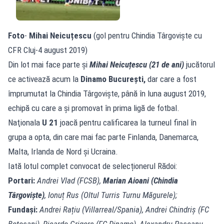
Foto
-
Mihai Neicuțescu
(gol pentru Chindia Târgoviște cu
CFR Cluj-4 august 2019)
Din lot mai face parte și
Mihai Neicuțescu (21 de ani)
jucătorul
ce activează acum la
Dinamo București,
dar care a fost
împrumutat la Chindia Târgoviște, până în luna august 2019,
echipă cu care a și promovat în prima ligă de fotbal.
Naţionala
U 21
joacă pentru calificarea la turneul final în
grupa a opta, din care mai fac parte Finlanda, Danemarca,
Malta, Irlanda de Nord şi Ucraina.
Iată lotul complet convocat de selecționerul Rădoi:
Portari:
Andrei Vlad (FCSB),
Marian Aioani (Chindia
Târgoviște)
, Ionuț Rus (Oltul Turris Turnu Măgurele);
Fundași:
Andrei Rațiu (Villarreal/Spania), Andrei Chindriș (FC