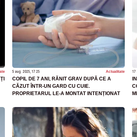
ate
5 aug. 2025, 17:25
Actualitate
17 
ȚI
COPIL DE 7 ANI, RĂNIT GRAV DUPĂ CE A
I
CĂZUT ÎNTR-UN GARD CU CUIE.
C
PROPRIETARUL LE-A MONTAT INTENȚIONAT
M