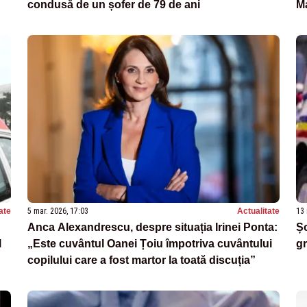
condusă de un șofer de 79 de ani
Ma
ate
5 mar. 2026, 17:03
Actualitate
13 
Anca Alexandrescu, despre situația Irinei Ponta:
Șo
l
„Este cuvântul Oanei Țoiu împotriva cuvântului
gr
copilului care a fost martor la toată discuția”