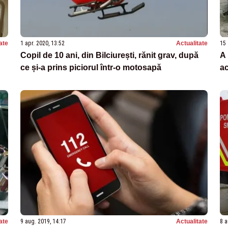
ate
1 apr. 2020, 13:52
Actualitate
15 
Copil de 10 ani, din Bilciurești, rănit grav, după
A 
ce și-a prins piciorul într-o motosapă
ac
ate
9 aug. 2019, 14:17
Actualitate
8 a