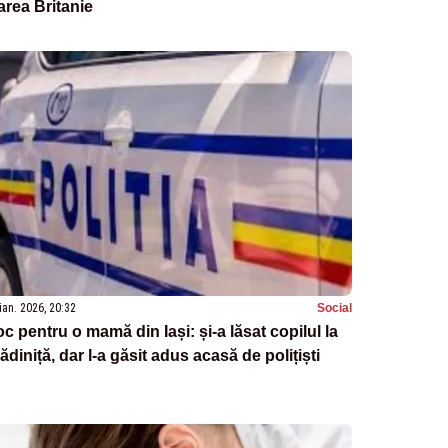
rea Britanie
ian. 2026, 20:32
Social
c pentru o mamă din Iași: și-a lăsat copilul la
ădiniță, dar l-a găsit adus acasă de polițiști