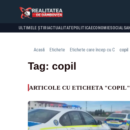
ULTIMELE ȘTIRI
ACTUALITATE
POLITICA
ECONOMIE
SOCIAL
SA
Acasă
Etichete
Etichete care încep cu C
copil
Tag: copil
ARTICOLE CU ETICHETA "COPIL"