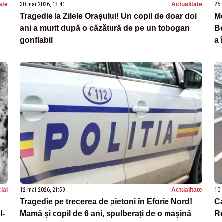
ate
30 mai 2026, 13:41
Actualitate
26 
Tragedie la Zilele Orașului! Un copil de doar doi
Mo
ani a murit după o căzătură de pe un tobogan
Bo
gonflabil
a 
ial
12 mai 2026, 21:59
Actualitate
10 
Tragedie pe trecerea de pietoni în Eforie Nord!
Ca
l-
Mamă și copil de 6 ani, spulberați de o mașină
Ro