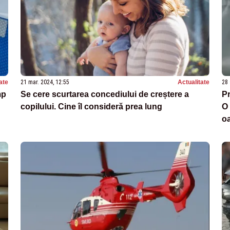
ate
21 mar. 2024, 12:55
Actualitate
28 
mp
Se cere scurtarea concediului de creștere a
Pr
copilului. Cine îl consideră prea lung
O 
oa