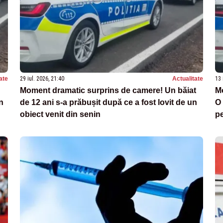
ate
29 iul. 2026, 21:40
Actualitate
13 
Moment dramatic surprins de camere! Un băiat
Mo
n
de 12 ani s-a prăbușit după ce a fost lovit de un
O 
obiect venit din senin
pe