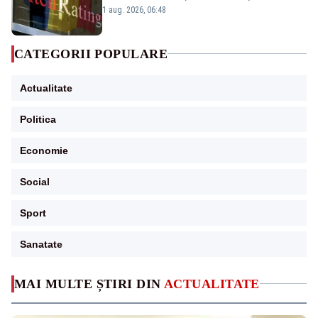
„BBB-” cu perspectivă negativă
1 aug. 2026, 06:48
CATEGORII POPULARE
Actualitate
Politica
Economie
Social
Sport
Sanatate
MAI MULTE ȘTIRI DIN
ACTUALITATE