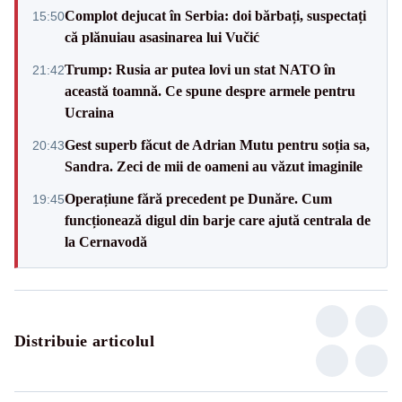
Complot dejucat în Serbia: doi bărbați, suspectați
15:50
că plănuiau asasinarea lui Vučić
Trump: Rusia ar putea lovi un stat NATO în
21:42
această toamnă. Ce spune despre armele pentru
Ucraina
Gest superb făcut de Adrian Mutu pentru soția sa,
20:43
Sandra. Zeci de mii de oameni au văzut imaginile
Operațiune fără precedent pe Dunăre. Cum
19:45
funcționează digul din barje care ajută centrala de
la Cernavodă
Distribuie articolul