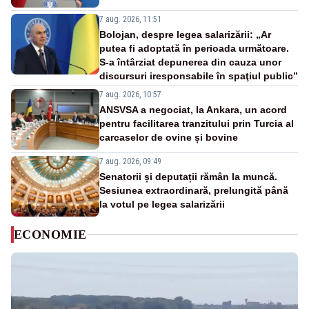
7 aug. 2026, 11:51
Bolojan, despre legea salarizării: „Ar
putea fi adoptată în perioada următoare.
S-a întârziat depunerea din cauza unor
discursuri iresponsabile în spaţiul public”
7 aug. 2026, 10:57
ANSVSA a negociat, la Ankara, un acord
pentru facilitarea tranzitului prin Turcia al
carcaselor de ovine și bovine
7 aug. 2026, 09:49
Senatorii și deputații rămân la muncă.
Sesiunea extraordinară, prelungită până
la votul pe legea salarizării
ECONOMIE