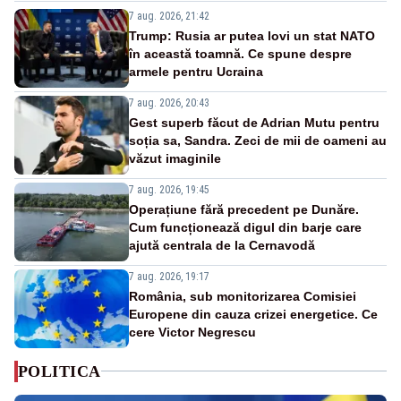
7 aug. 2026, 21:42
Trump: Rusia ar putea lovi un stat NATO
în această toamnă. Ce spune despre
armele pentru Ucraina
7 aug. 2026, 20:43
Gest superb făcut de Adrian Mutu pentru
soția sa, Sandra. Zeci de mii de oameni au
văzut imaginile
7 aug. 2026, 19:45
Operațiune fără precedent pe Dunăre.
Cum funcționează digul din barje care
ajută centrala de la Cernavodă
7 aug. 2026, 19:17
România, sub monitorizarea Comisiei
Europene din cauza crizei energetice. Ce
cere Victor Negrescu
POLITICA