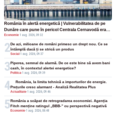
România în alertă energetică | Vulnerabilitatea de pe
Dunăre care pune în pericol Centrala Cernavodă era
Economie
·
1 aug. 2026, 09:32
cunoscută de pe vremea lui Ceaușescu
2
De azi, milioane de români primesc un drept nou. Ce se
întâmplă dacă ți se strică un produs
Social
-
1 aug. 2026, 09:37
3
Piperea, semnal de alarmă. De ce este bine să avem bani
cash, în contextul alertei energetice?
Politica
-
1 aug. 2026, 09:39
4
România, la limita tehnică a importurilor de energie.
Prețurile cresc alarmant - Analiză Realitatea Plus
Actualitate
-
1 aug. 2026, 09:46
5
România a scăpat de retrogradarea economiei. Agenția
Fitch menține ratingul „BBB-” cu perspectivă negativă
Economie
-
1 aug. 2026, 06:48