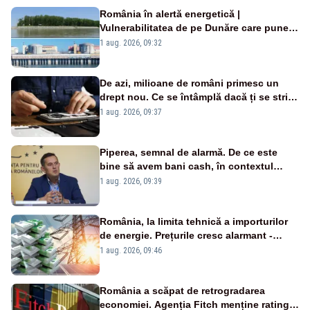
România în alertă energetică |
Vulnerabilitatea de pe Dunăre care pune
în pericol Centrala Cernavodă era
1 aug. 2026, 09:32
cunoscută de pe vremea lui Ceaușescu
De azi, milioane de români primesc un
drept nou. Ce se întâmplă dacă ți se strică
un produs
1 aug. 2026, 09:37
Piperea, semnal de alarmă. De ce este
bine să avem bani cash, în contextul
alertei energetice?
1 aug. 2026, 09:39
România, la limita tehnică a importurilor
de energie. Prețurile cresc alarmant -
Analiză Realitatea Plus
1 aug. 2026, 09:46
România a scăpat de retrogradarea
economiei. Agenția Fitch menține ratingul