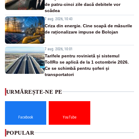
de patru-cinci zile dacă debitele vor
scădea
7 aug. 2026, 10:43
Criza din energie. Cine scapă de măsurile
de raționalizare impuse de Bolojan
7 aug. 2026, 10:01
Tarifele pentru rovinietă și sistemul
TollRo se aplică de la 1 octombrie 2026.
Ce se schimbă pentru șoferi și
transportatori
URMĂREȘTE-NE PE
Facebook
YouTube
POPULAR