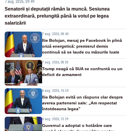
7 aug. 2026, 09:49
Senatorii și deputații rămân la muncă. Sesiunea
extraordinară, prelungită până la votul pe legea
salarizării
7 aug. 2026, 08:40
Ilie Bolojan, mesaj pe Facebook în plină
criză energetică: premierul demis
continuă să se laude cu măsurile luate
7 aug. 2026, 08:03
Trump neagă că SUA se confruntă cu un
deficit de armament
6 aug. 2026, 16:34
Ilie Bolojan evită un răspuns clar despre
averea partenerei sale: „Am respectat
întotdeauna legea”
6 aug. 2026, 15:39
Guvernul a adoptat o hotărâre care