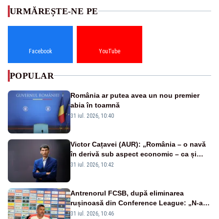
URMĂREȘTE-NE PE
Facebook
YouTube
POPULAR
România ar putea avea un nou premier
abia în toamnă
31 iul. 2026, 10:40
Victor Cațavei (AUR): „România – o navă
în derivă sub aspect economic – ca și
rezultat al guvernărilor din ultimii 36 de
31 iul. 2026, 10:42
ani”
Antrenorul FCSB, după eliminarea
rușinoasă din Conference League: „N-ai
cum să nu scoți în evidență și lucrurile
31 iul. 2026, 10:46