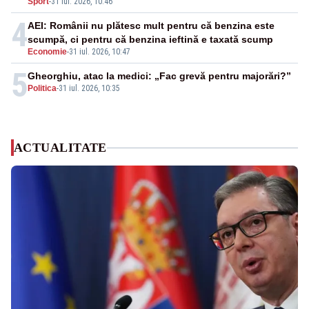
Sport
-
31 iul. 2026, 10:46
4
AEI: Românii nu plătesc mult pentru că benzina este
scumpă, ci pentru că benzina ieftină e taxată scump
Economie
-
31 iul. 2026, 10:47
5
Gheorghiu, atac la medici: „Fac grevă pentru majorări?”
Politica
-
31 iul. 2026, 10:35
ACTUALITATE