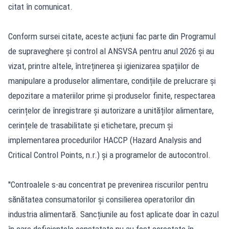
citat în comunicat.
Conform sursei citate, aceste acțiuni fac parte din Programul
de supraveghere și control al ANSVSA pentru anul 2026 și au
vizat, printre altele, întreținerea și igienizarea spațiilor de
manipulare a produselor alimentare, condițiile de prelucrare și
depozitare a materiilor prime și produselor finite, respectarea
cerințelor de înregistrare și autorizare a unităților alimentare,
cerințele de trasabilitate și etichetare, precum și
implementarea procedurilor HACCP (Hazard Analysis and
Critical Control Points, n.r.) și a programelor de autocontrol.
''Controalele s-au concentrat pe prevenirea riscurilor pentru
sănătatea consumatorilor și consilierea operatorilor din
industria alimentară. Sancțiunile au fost aplicate doar în cazul
în care deficiențele constatate nu au fost corectate în