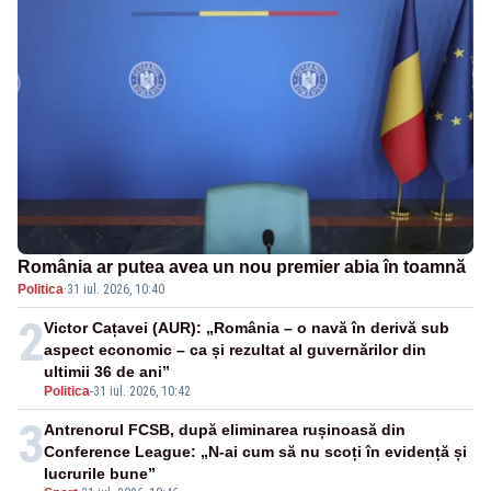
România ar putea avea un nou premier abia în toamnă
Politica
·
31 iul. 2026, 10:40
2
Victor Cațavei (AUR): „România – o navă în derivă sub
aspect economic – ca și rezultat al guvernărilor din
ultimii 36 de ani”
Politica
-
31 iul. 2026, 10:42
3
Antrenorul FCSB, după eliminarea rușinoasă din
Conference League: „N-ai cum să nu scoți în evidență și
lucrurile bune”