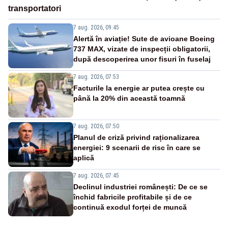
transportatori
7 aug. 2026, 09:45
Alertă în aviație! Sute de avioane Boeing
737 MAX, vizate de inspecții obligatorii,
după descoperirea unor fisuri în fuselaj
7 aug. 2026, 07:53
Facturile la energie ar putea crește cu
până la 20% din această toamnă
7 aug. 2026, 07:50
Planul de criză privind raționalizarea
energiei: 9 scenarii de risc în care se
aplică
7 aug. 2026, 07:45
Declinul industriei românești: De ce se
închid fabricile profitabile și de ce
continuă exodul forței de muncă