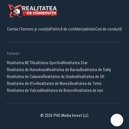
Contact
Termeni și condiții
Politică de confidențialitate
Cod de conduită
Parteneri:
Realitatea.NET
Realitatea Sportiva
Realitatea Star
Realitatea de Hunedoara
Realitatea de Bacau
Realitatea de Salaj
Realitatea de Calarasi
Realitatea de Oradea
Realitatea de Olt
Realitatea de Ilfov
Realitatea de Mures
Realitatea de Timis
Realitatea de Valcea
Realitatea de Brasov
Realitatea de Iasi
© 2026 PHG Media Invest LLC
Facebook
YouTube