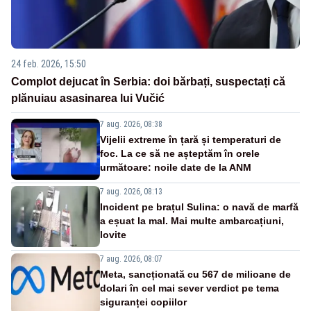
24 feb. 2026, 15:50
Complot dejucat în Serbia: doi bărbați, suspectați că
plănuiau asasinarea lui Vučić
7 aug. 2026, 08:38
Vijelii extreme în țară și temperaturi de
foc. La ce să ne așteptăm în orele
următoare: noile date de la ANM
7 aug. 2026, 08:13
Incident pe brațul Sulina: o navă de marfă
a eșuat la mal. Mai multe ambarcațiuni,
lovite
7 aug. 2026, 08:07
Meta, sancționată cu 567 de milioane de
dolari în cel mai sever verdict pe tema
siguranței copiilor