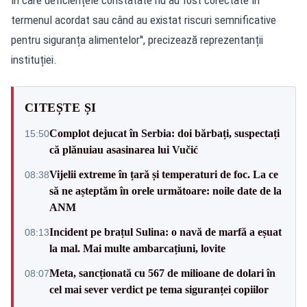
termenul acordat sau când au existat riscuri semnificative
pentru siguranța alimentelor'', precizează reprezentanții
instituției.
CITEȘTE ȘI
Complot dejucat în Serbia: doi bărbați, suspectați
15:50
că plănuiau asasinarea lui Vučić
Vijelii extreme în țară și temperaturi de foc. La ce
08:38
să ne așteptăm în orele următoare: noile date de la
ANM
Incident pe brațul Sulina: o navă de marfă a eșuat
08:13
la mal. Mai multe ambarcațiuni, lovite
Meta, sancționată cu 567 de milioane de dolari în
08:07
cel mai sever verdict pe tema siguranței copiilor