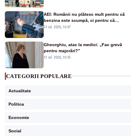
bune”
AEI: Românii nu plătesc mult pentru că
benzina este scumpă, ci pentru că
benzina ieftină e taxată scump
31 iul. 2026, 10:47
Gheorghiu, atac la medici: „Fac grevă
pentru majorări?”
31 iul. 2026, 10:35
CATEGORII POPULARE
Actualitate
Politica
Economie
Social