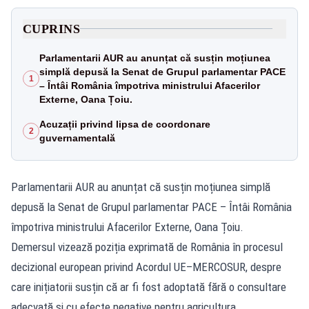
CUPRINS
Parlamentarii AUR au anunțat că susțin moțiunea
simplă depusă la Senat de Grupul parlamentar PACE
1
– Întâi România împotriva ministrului Afacerilor
Externe, Oana Țoiu.
Acuzații privind lipsa de coordonare
2
guvernamentală
Parlamentarii AUR au anunțat că susțin moțiunea simplă
depusă la Senat de Grupul parlamentar PACE – Întâi România
împotriva ministrului Afacerilor Externe, Oana Țoiu.
Demersul vizează poziția exprimată de România în procesul
decizional european privind Acordul UE–MERCOSUR, despre
care inițiatorii susțin că ar fi fost adoptată fără o consultare
adecvată și cu efecte negative pentru agricultura