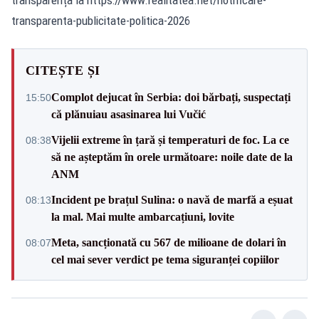
transparenta-publicitate-politica-2026
CITEȘTE ȘI
Complot dejucat în Serbia: doi bărbați, suspectați
15:50
că plănuiau asasinarea lui Vučić
Vijelii extreme în țară și temperaturi de foc. La ce
08:38
să ne așteptăm în orele următoare: noile date de la
ANM
Incident pe brațul Sulina: o navă de marfă a eșuat
08:13
la mal. Mai multe ambarcațiuni, lovite
Meta, sancționată cu 567 de milioane de dolari în
08:07
cel mai sever verdict pe tema siguranței copiilor