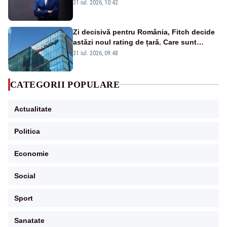
rezultat al guvernărilor din ultimii 36 de
31 iul. 2026, 10:42
ani”
Zi decisivă pentru România, Fitch decide
astăzi noul rating de țară. Care sunt
efectele retrogradării la categoria „junk”
31 iul. 2026, 09:48
CATEGORII POPULARE
Actualitate
Politica
Economie
Social
Sport
Sanatate