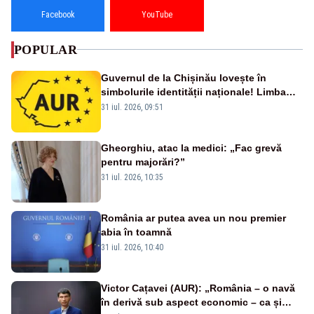
Facebook
YouTube
POPULAR
Guvernul de la Chișinău lovește în
simbolurile identității naționale! Limba
română nu se economisește! Limba
31 iul. 2026, 09:51
română se sărbătorește!
Gheorghiu, atac la medici: „Fac grevă
pentru majorări?”
31 iul. 2026, 10:35
România ar putea avea un nou premier
abia în toamnă
31 iul. 2026, 10:40
Victor Cațavei (AUR): „România – o navă
în derivă sub aspect economic – ca și