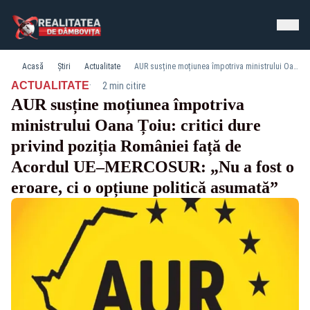
Acasă
Știri
Actualitate
AUR susține moțiunea împotriva ministrului Oana Țoiu: critici dure privind poziția României față de Acordul UE–MERCOSUR: „Nu a fost o eroare, ci o opțiune politică asumată”
·
ACTUALITATE
2 min citire
AUR susține moțiunea împotriva
ministrului Oana Țoiu: critici dure
privind poziția României față de
Acordul UE–MERCOSUR: „Nu a fost o
eroare, ci o opțiune politică asumată”