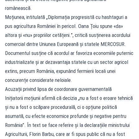
românească.
Moțiunea, intitulată „Diplomația progresistă cu hashtaguri a
pus agricultura României în pericol. Oana Țoiu spune «da»
altora și «nu» propriilor cetățeni.”, critică susținerea acordului
comercial dintre Uniunea Europeană și statele MERCOSUR.
Documentul susține că acordul ar favoriza economiile puternic
industrializate și ar dezavantaja statele cu un sector agricol
extins, precum România, expunând fermierii locali unei
concurențe considerate neloiale.
Acuzații privind lipsa de coordonare guvernamentală
Inițiatorii moțiunii afirmă că decizia „nu a fost o eroare tehnică
și nu a fost o scăpare procedurală, ci o opțiune politică
asumată, cu efecte economice profunde și negative pentru
România”. În text se face referire și la declarațiile ministrului
Agriculturii, Florin Barbu, care ar fi spus public că nu a fost