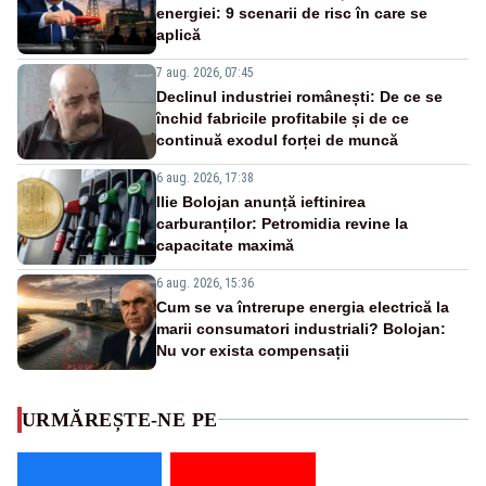
energiei: 9 scenarii de risc în care se
aplică
7 aug. 2026, 07:45
Declinul industriei românești: De ce se
închid fabricile profitabile și de ce
continuă exodul forței de muncă
6 aug. 2026, 17:38
Ilie Bolojan anunță ieftinirea
carburanților: Petromidia revine la
capacitate maximă
6 aug. 2026, 15:36
Cum se va întrerupe energia electrică la
marii consumatori industriali? Bolojan:
Nu vor exista compensații
URMĂREȘTE-NE PE