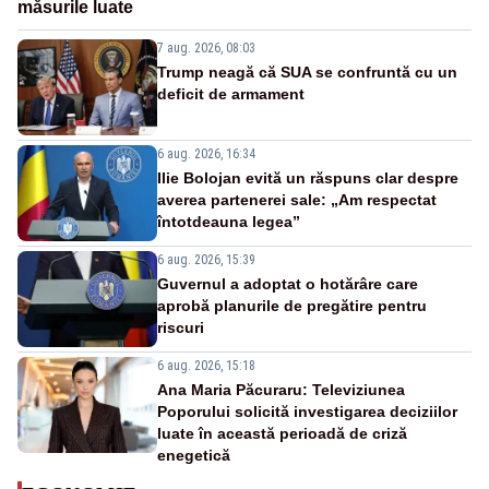
măsurile luate
7 aug. 2026, 08:03
Trump neagă că SUA se confruntă cu un
deficit de armament
6 aug. 2026, 16:34
Ilie Bolojan evită un răspuns clar despre
averea partenerei sale: „Am respectat
întotdeauna legea”
6 aug. 2026, 15:39
Guvernul a adoptat o hotărâre care
aprobă planurile de pregătire pentru
riscuri
6 aug. 2026, 15:18
Ana Maria Păcuraru: Televiziunea
Poporului solicită investigarea deciziilor
luate în această perioadă de criză
enegetică