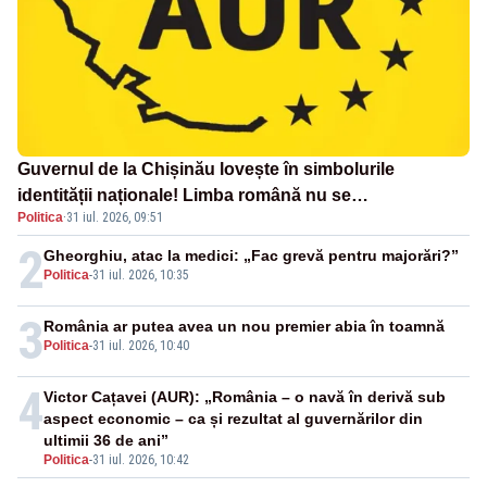
Guvernul de la Chișinău lovește în simbolurile
identității naționale! Limba română nu se
Politica
·
31 iul. 2026, 09:51
economisește! Limba română se sărbătorește!
2
Gheorghiu, atac la medici: „Fac grevă pentru majorări?”
Politica
-
31 iul. 2026, 10:35
3
România ar putea avea un nou premier abia în toamnă
Politica
-
31 iul. 2026, 10:40
4
Victor Cațavei (AUR): „România – o navă în derivă sub
aspect economic – ca și rezultat al guvernărilor din
ultimii 36 de ani”
Politica
-
31 iul. 2026, 10:42