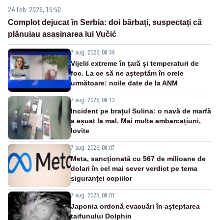
24 feb. 2026, 15:50
Complot dejucat în Serbia: doi bărbați, suspectați că
plănuiau asasinarea lui Vučić
7 aug. 2026, 08:38
Vijelii extreme în țară și temperaturi de
foc. La ce să ne așteptăm în orele
următoare: noile date de la ANM
7 aug. 2026, 08:13
Incident pe brațul Sulina: o navă de marfă
a eșuat la mal. Mai multe ambarcațiuni,
lovite
7 aug. 2026, 08:07
Meta, sancționată cu 567 de milioane de
dolari în cel mai sever verdict pe tema
siguranței copiilor
7 aug. 2026, 08:01
Japonia ordonă evacuări în așteptarea
taifunului Dolphin