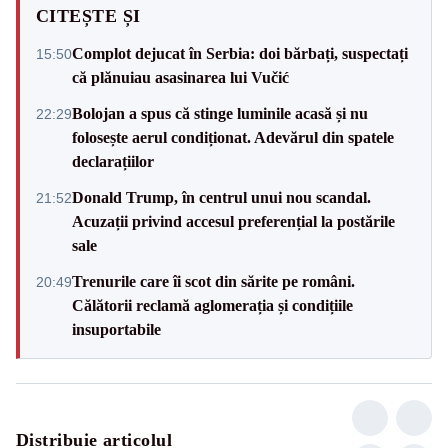
CITEȘTE ȘI
Complot dejucat în Serbia: doi bărbați, suspectați
15:50
că plănuiau asasinarea lui Vučić
Bolojan a spus că stinge luminile acasă și nu
22:29
folosește aerul condiționat. Adevărul din spatele
declarațiilor
Donald Trump, în centrul unui nou scandal.
21:52
Acuzații privind accesul preferențial la postările
sale
Trenurile care îi scot din sărite pe români.
20:49
Călătorii reclamă aglomerația și condițiile
insuportabile
Distribuie articolul