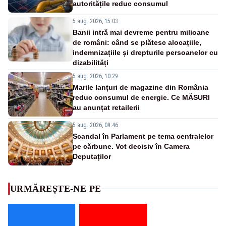
autoritățile reduc consumul
5 aug. 2026, 15:03
Banii intră mai devreme pentru milioane
de români: când se plătesc alocațiile,
indemnizațiile și drepturile persoanelor cu
dizabilități
5 aug. 2026, 10:29
Marile lanțuri de magazine din România
reduc consumul de energie. Ce MĂSURI
au anunțat retailerii
5 aug. 2026, 09:46
Scandal în Parlament pe tema centralelor
pe cărbune. Vot decisiv în Camera
Deputaților
URMĂREȘTE-NE PE