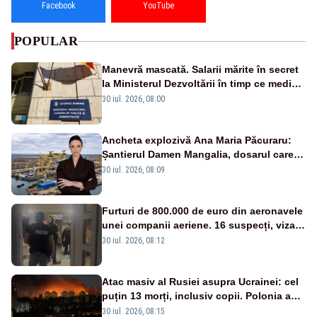
Facebook
YouTube
POPULAR
Manevră mascată. Salarii mărite în secret
la Ministerul Dezvoltării în timp ce medicii
ies în stradă
30 iul. 2026, 08:00
Ancheta explozivă Ana Maria Păcuraru:
Șantierul Damen Mangalia, dosarul care
scufundă apărarea României
30 iul. 2026, 08:09
Furturi de 800.000 de euro din aeronavele
unei companii aeriene. 16 suspecți, vizați
de anchetă
30 iul. 2026, 08:12
Atac masiv al Rusiei asupra Ucrainei: cel
puțin 13 morți, inclusiv copii. Polonia a
ridicat avioanele de vânătoare
30 iul. 2026, 08:15