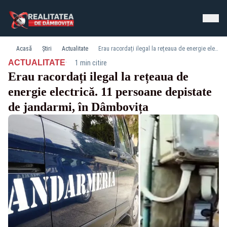
Acasă
Știri
Actualitate
Erau racordați ilegal la rețeaua de energie electrică. 11 persoane depistate de jandarmi, în Dâmbovița
·
ACTUALITATE
1 min citire
Erau racordați ilegal la rețeaua de
energie electrică. 11 persoane depistate
de jandarmi, în Dâmbovița