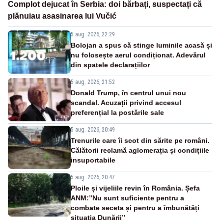
Complot dejucat în Serbia: doi bărbați, suspectați că
plănuiau asasinarea lui Vučić
5 aug. 2026, 22:29
Bolojan a spus că stinge luminile acasă și
nu folosește aerul condiționat. Adevărul
din spatele declarațiilor
5 aug. 2026, 21:52
Donald Trump, în centrul unui nou
scandal. Acuzații privind accesul
preferențial la postările sale
5 aug. 2026, 20:49
Trenurile care îi scot din sărite pe români.
Călătorii reclamă aglomerația și condițiile
insuportabile
5 aug. 2026, 20:47
Ploile și vijeliile revin în România. Șefa
ANM:”Nu sunt suficiente pentru a
combate seceta și pentru a îmbunătăți
situația Dunării”