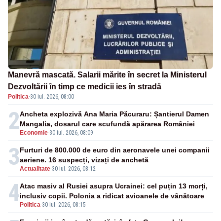
Manevră mascată. Salarii mărite în secret la Ministerul
Dezvoltării în timp ce medicii ies în stradă
Politica
·
30 iul. 2026, 08:00
2
Ancheta explozivă Ana Maria Păcuraru: Șantierul Damen
Mangalia, dosarul care scufundă apărarea României
Economie
-
30 iul. 2026, 08:09
3
Furturi de 800.000 de euro din aeronavele unei companii
aeriene. 16 suspecți, vizați de anchetă
Actualitate
-
30 iul. 2026, 08:12
4
Atac masiv al Rusiei asupra Ucrainei: cel puțin 13 morți,
inclusiv copii. Polonia a ridicat avioanele de vânătoare
Politica
-
30 iul. 2026, 08:15