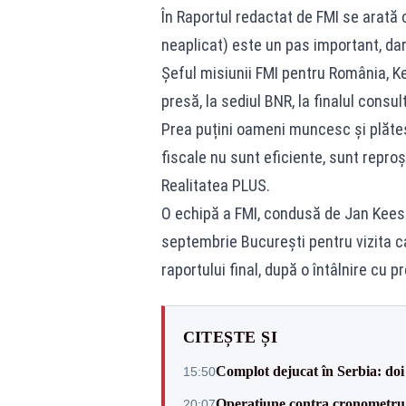
În Raportul redactat de FMI se arată 
neaplicat) este un pas important, dar
Șeful misiunii FMI pentru România, K
presă, la sediul BNR, la finalul consul
Prea puțini oameni muncesc și plătes
fiscale nu sunt eficiente, sunt reproș
Realitatea PLUS.
O echipă a FMI, condusă de Jan Kees M
septembrie Bucureşti pentru vizita c
raportului final, după o întâlnire cu p
CITEȘTE ȘI
Complot dejucat în Serbia: doi 
15:50
Operațiune contra cronometru 
20:07