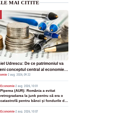
LE MAI CITITE
iel Udrescu: De ce patrimoniul va
eni conceptul central al economiei
omie
·
2 aug. 2026, 09:22
oare?
2
Economie
-
2 aug. 2026, 10:01
Piperea (AUR): România a evitat
retrogradarea la junk pentru că era o
catastrofă pentru bănci și fondurile de
pensii
Economie
-
2 aug. 2026, 10:07