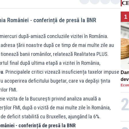
CE
1
mia României - conferință de presă la BNR
miercuri după-amiază concluziile vizitei în România.
la adresa țării noastre după ce timp de mai multe zile au
gestionează banii românilor, relatează Realitatea PLUS.
rtul final după ultima etapă a vizitei în România,
cu
. Principalele critici vizează insuficiența taxelor impuse
Dan
dev
u acoperirea deficitului bugetar, care va depăși ținta
Econ
viit
ilor FMI.
ie vizita de la București privind analiza anuală a
ților FMI, după o vizită de mai multe zile în România,
de deficit stabilită cu Bruxelles, ajungând la 6%.
mâniei - conferință de presă la BNR