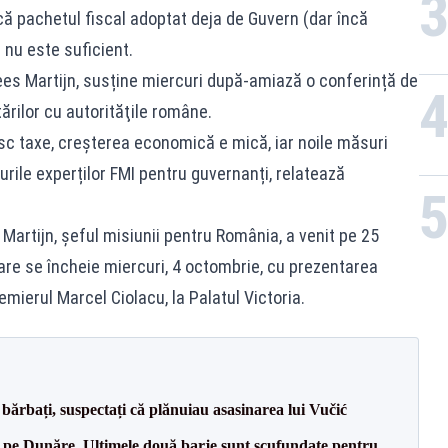
că pachetul fiscal adoptat deja de Guvern (dar încă
 nu este suficient.
ees Martijn, susține miercuri după-amiază o conferință de
tărilor cu autorităţile române.
c taxe, creșterea economică e mică, iar noile măsuri
urile experților FMI pentru guvernanți, relatează
artijn, şeful misiunii pentru România, a venit pe 25
are se încheie miercuri, 4 octombrie, cu prezentarea
remierul Marcel Ciolacu, la Palatul Victoria.
bărbați, suspectați că plănuiau asasinarea lui Vučić
pe Dunăre. Ultimele două barje sunt scufundate pentru