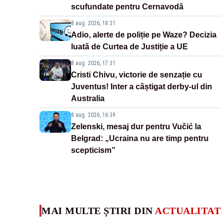
scufundate pentru Cernavodă
8 aug. 2026, 18:31
Adio, alerte de poliție pe Waze? Decizia
luată de Curtea de Justiție a UE
8 aug. 2026, 17:31
Cristi Chivu, victorie de senzație cu
Juventus! Inter a câștigat derby-ul din
Australia
8 aug. 2026, 16:39
Zelenski, mesaj dur pentru Vučić la
Belgrad: „Ucraina nu are timp pentru
scepticism”
MAI MULTE ȘTIRI DIN
ACTUALITAT