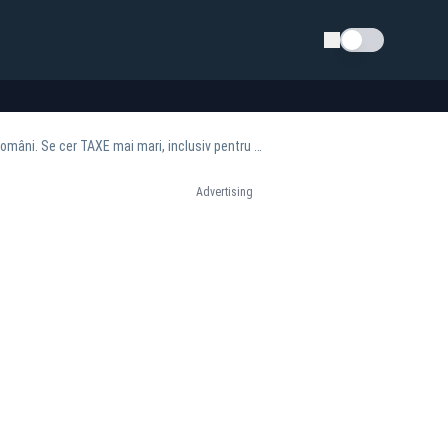
Schimba tema
FMI, raport final la București, 2023. Critici dure la măsurile fiscale - Muncesc prea puțini români. Se cer TAXE mai mari, inclusiv pentru mâncare
Advertising