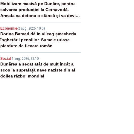
3
Mobilizare masivă pe Dunăre, pentru
salvarea producției la Cernavodă.
Armata va detona o stâncă și va devia
apa fluviului - IMAGINI AERIENE
4
Economie
-
2 aug. 2026, 10:09
Dorina Barcari dă în vileag șmecheria
înghețării pensiilor. Sumele uriașe
pierdute de fiecare român
5
Social
-
1 aug. 2026, 23:10
Dunărea a secat atât de mult încât a
scos la suprafață nave naziste din al
doilea război mondial