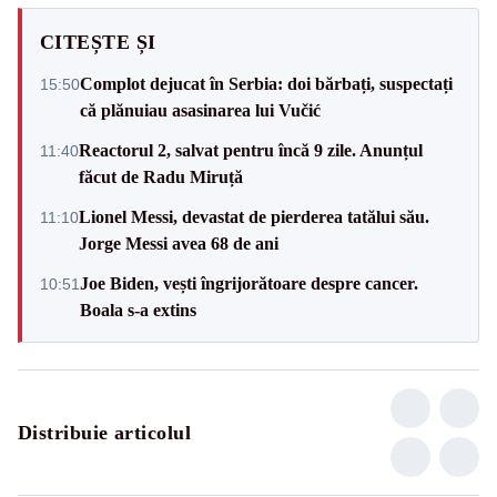
CITEȘTE ȘI
Complot dejucat în Serbia: doi bărbați, suspectați
15:50
că plănuiau asasinarea lui Vučić
Reactorul 2, salvat pentru încă 9 zile. Anunțul
11:40
făcut de Radu Miruță
Lionel Messi, devastat de pierderea tatălui său.
11:10
Jorge Messi avea 68 de ani
Joe Biden, vești îngrijorătoare despre cancer.
10:51
Boala s-a extins
Distribuie articolul