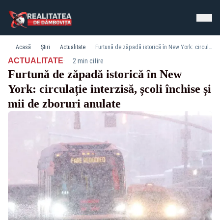
Acasă
Știri
Actualitate
Furtună de zăpadă istorică în New York: circulație interzisă, școli închise și mii de zboruri anulate
·
ACTUALITATE
2 min citire
Furtună de zăpadă istorică în New
York: circulație interzisă, școli închise și
mii de zboruri anulate