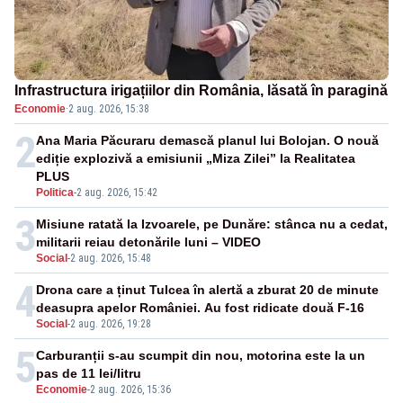
Infrastructura irigațiilor din România, lăsată în paragină
Economie
·
2 aug. 2026, 15:38
2
Ana Maria Păcuraru demască planul lui Bolojan. O nouă
ediție explozivă a emisiunii „Miza Zilei” la Realitatea
PLUS
Politica
-
2 aug. 2026, 15:42
3
Misiune ratată la Izvoarele, pe Dunăre: stânca nu a cedat,
militarii reiau detonările luni – VIDEO
Social
-
2 aug. 2026, 15:48
4
Drona care a ținut Tulcea în alertă a zburat 20 de minute
deasupra apelor României. Au fost ridicate două F-16
Social
-
2 aug. 2026, 19:28
5
Carburanții s-au scumpit din nou, motorina este la un
pas de 11 lei/litru
Economie
-
2 aug. 2026, 15:36