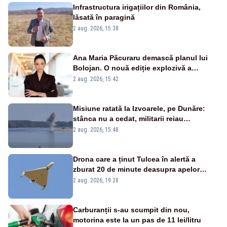
Infrastructura irigațiilor din România,
lăsată în paragină
2 aug. 2026, 15:38
Ana Maria Păcuraru demască planul lui
Bolojan. O nouă ediție explozivă a
emisiunii „Miza Zilei” la Realitatea PLUS
2 aug. 2026, 15:42
Misiune ratată la Izvoarele, pe Dunăre:
stânca nu a cedat, militarii reiau
detonările luni – VIDEO
2 aug. 2026, 15:48
Drona care a ținut Tulcea în alertă a
zburat 20 de minute deasupra apelor
României. Au fost ridicate două F-16
2 aug. 2026, 19:28
Carburanții s-au scumpit din nou,
motorina este la un pas de 11 lei/litru