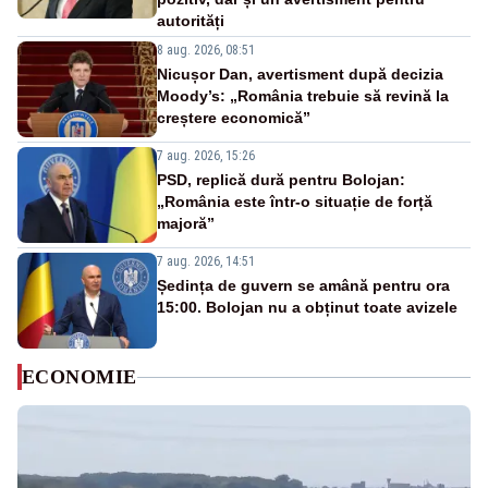
autorități
8 aug. 2026, 08:51
Nicușor Dan, avertisment după decizia
Moody’s: „România trebuie să revină la
creștere economică”
7 aug. 2026, 15:26
PSD, replică dură pentru Bolojan:
„România este într-o situație de forță
majoră”
7 aug. 2026, 14:51
Ședința de guvern se amână pentru ora
15:00. Bolojan nu a obținut toate avizele
ECONOMIE