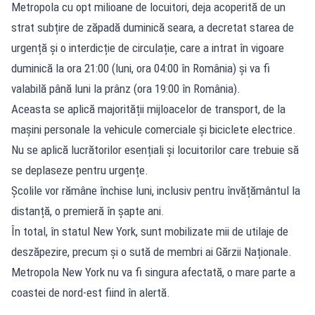
Metropola cu opt milioane de locuitori, deja acoperită de un
strat subțire de zăpadă duminică seara, a decretat starea de
urgență și o interdicție de circulație, care a intrat în vigoare
duminică la ora 21:00 (luni, ora 04:00 în România) și va fi
valabilă până luni la prânz (ora 19:00 în România).
Aceasta se aplică majorității mijloacelor de transport, de la
mașini personale la vehicule comerciale și biciclete electrice.
Nu se aplică lucrătorilor esențiali și locuitorilor care trebuie să
se deplaseze pentru urgențe.
Școlile vor rămâne închise luni, inclusiv pentru învățământul la
distanță, o premieră în șapte ani.
În total, în statul New York, sunt mobilizate mii de utilaje de
deszăpezire, precum și o sută de membri ai Gărzii Naționale.
Metropola New York nu va fi singura afectată, o mare parte a
coastei de nord-est fiind în alertă.