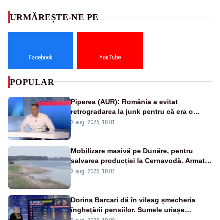
URMĂREȘTE-NE PE
Facebook
YouTube
POPULAR
Piperea (AUR): România a evitat
retrogradarea la junk pentru că era o
catastrofă pentru bănci și fondurile de
2 aug. 2026, 10:01
pensii
Mobilizare masivă pe Dunăre, pentru
salvarea producției la Cernavodă. Armata
va detona o stâncă și va devia apa
2 aug. 2026, 10:07
fluviului - IMAGINI AERIENE
Dorina Barcari dă în vileag șmecheria
înghețării pensiilor. Sumele uriașe
pierdute de fiecare român