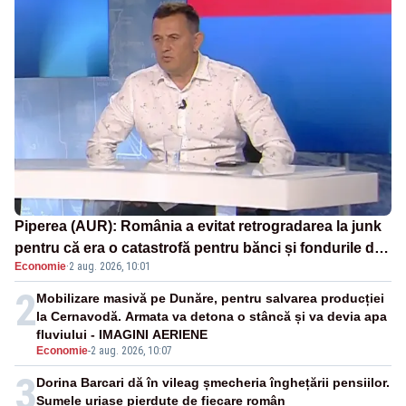
Piperea (AUR): România a evitat retrogradarea la junk
pentru că era o catastrofă pentru bănci și fondurile de
Economie
·
2 aug. 2026, 10:01
pensii
2
Mobilizare masivă pe Dunăre, pentru salvarea producției
la Cernavodă. Armata va detona o stâncă și va devia apa
fluviului - IMAGINI AERIENE
Economie
-
2 aug. 2026, 10:07
3
Dorina Barcari dă în vileag șmecheria înghețării pensiilor.
Sumele uriașe pierdute de fiecare român