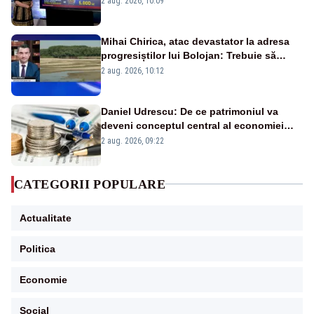
2 aug. 2026, 10:09
Mihai Chirica, atac devastator la adresa
progresiștilor lui Bolojan: Trebuie să
protejăm și natura, dar nu șținem omaneii
2 aug. 2026, 10:12
în stare permanentă de alertă
Daniel Udrescu: De ce patrimoniul va
deveni conceptul central al economiei
viitoare?
2 aug. 2026, 09:22
CATEGORII POPULARE
Actualitate
Politica
Economie
Social