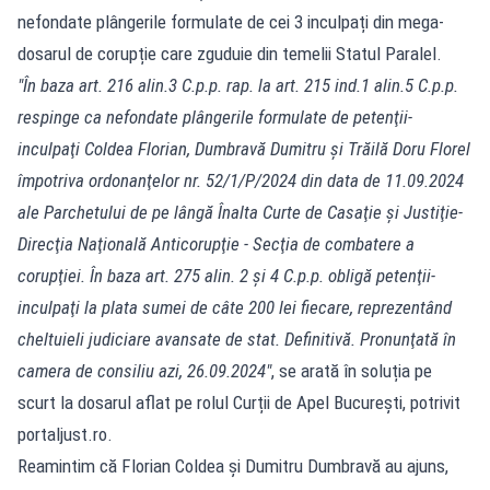
nefondate plângerile formulate de cei 3 inculpați din mega-
dosarul de corupție care zguduie din temelii Statul Paralel.
"În baza art. 216 alin.3 C.p.p. rap. la art. 215 ind.1 alin.5 C.p.p.
respinge ca nefondate plângerile formulate de petenţii-
inculpaţi Coldea Florian, Dumbravă Dumitru şi Trăilă Doru Florel
împotriva ordonanţelor nr. 52/1/P/2024 din data de 11.09.2024
ale Parchetului de pe lângă Înalta Curte de Casaţie şi Justiţie-
Direcţia Naţională Anticorupţie - Secţia de combatere a
corupţiei. În baza art. 275 alin. 2 şi 4 C.p.p. obligă petenţii-
inculpaţi la plata sumei de câte 200 lei fiecare, reprezentând
cheltuieli judiciare avansate de stat. Definitivă. Pronunţată în
camera de consiliu azi, 26.09.2024"
, se arată în soluția pe
scurt la dosarul aflat pe rolul Curții de Apel București, potrivit
portaljust.ro.
Reamintim că Florian Coldea și Dumitru Dumbravă au ajuns,