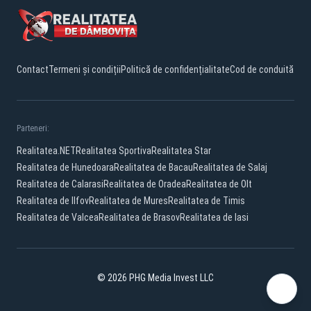
Contact
Termeni și condiții
Politică de confidențialitate
Cod de conduită
Parteneri:
Realitatea.NET
Realitatea Sportiva
Realitatea Star
Realitatea de Hunedoara
Realitatea de Bacau
Realitatea de Salaj
Realitatea de Calarasi
Realitatea de Oradea
Realitatea de Olt
Realitatea de Ilfov
Realitatea de Mures
Realitatea de Timis
Realitatea de Valcea
Realitatea de Brasov
Realitatea de Iasi
© 2026 PHG Media Invest LLC
Facebook
YouTube