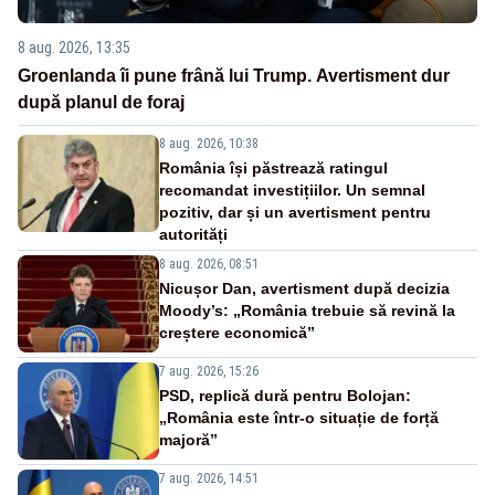
8 aug. 2026, 13:35
Groenlanda îi pune frână lui Trump. Avertisment dur
după planul de foraj
8 aug. 2026, 10:38
România își păstrează ratingul
recomandat investițiilor. Un semnal
pozitiv, dar și un avertisment pentru
autorități
8 aug. 2026, 08:51
Nicușor Dan, avertisment după decizia
Moody’s: „România trebuie să revină la
creștere economică”
7 aug. 2026, 15:26
PSD, replică dură pentru Bolojan:
„România este într-o situație de forță
majoră”
7 aug. 2026, 14:51