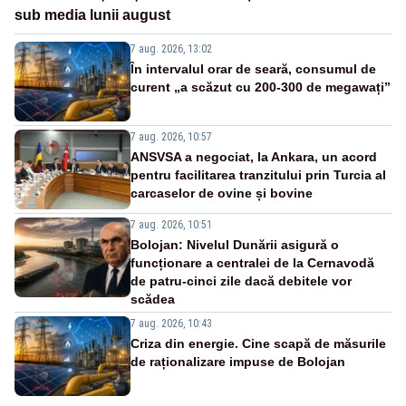
sub media lunii august
7 aug. 2026, 13:02
În intervalul orar de seară, consumul de
curent „a scăzut cu 200-300 de megawați”
7 aug. 2026, 10:57
ANSVSA a negociat, la Ankara, un acord
pentru facilitarea tranzitului prin Turcia al
carcaselor de ovine și bovine
7 aug. 2026, 10:51
Bolojan: Nivelul Dunării asigură o
funcționare a centralei de la Cernavodă
de patru-cinci zile dacă debitele vor
scădea
7 aug. 2026, 10:43
Criza din energie. Cine scapă de măsurile
de raționalizare impuse de Bolojan