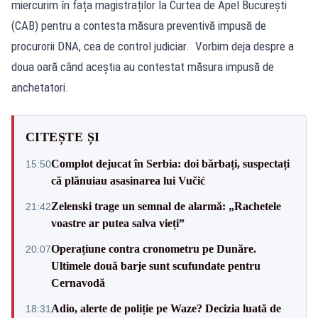
miercurim în fața magistraților la Curtea de Apel București
(CAB) pentru a contesta măsura preventivă impusă de
procurorii DNA, cea de control judiciar. Vorbim deja despre a
doua oară când aceștia au contestat măsura impusă de
anchetatori.
CITEȘTE ȘI
Complot dejucat în Serbia: doi bărbați, suspectați
15:50
că plănuiau asasinarea lui Vučić
Zelenski trage un semnal de alarmă: „Rachetele
21:42
voastre ar putea salva vieți”
Operațiune contra cronometru pe Dunăre.
20:07
Ultimele două barje sunt scufundate pentru
Cernavodă
Adio, alerte de poliție pe Waze? Decizia luată de
18:31