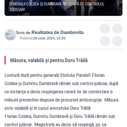
GENERALII COLDEA ȘI DUMBRAVĂ NU SCAPĂ DE CONTROLUL
JUDICIAR!
Realitatea de Dambovita
Scris de
Publicat:
26 sept. 2024, 12:55
Măsura, valabilă și pentru Doru Trăilă
Lovitură dură pentru generalii Statului Paralel! Florian
Coldea și Dumitru Dumbravă rămân sub control judiciar, după
ce instanța a decis respingerea cererii lor de contestare a
măsurii preventive dispuse de procurorii anticorupție. Măsura
este valabilă și în cazul avocatului Doru Trăilă.
Florian Coldea, Dumitru Dumbravă și Doru Trăilă rămân sub
control judiciar. Magistrații au decis să respingă, joi, ca