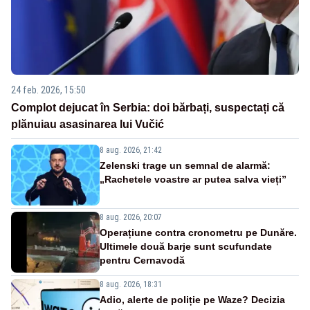
24 feb. 2026, 15:50
Complot dejucat în Serbia: doi bărbați, suspectați că
plănuiau asasinarea lui Vučić
8 aug. 2026, 21:42
Zelenski trage un semnal de alarmă:
„Rachetele voastre ar putea salva vieți”
8 aug. 2026, 20:07
Operațiune contra cronometru pe Dunăre.
Ultimele două barje sunt scufundate
pentru Cernavodă
8 aug. 2026, 18:31
Adio, alerte de poliție pe Waze? Decizia