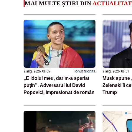
MAI MULTE ȘTIRI DIN
ACTUALITAT
9 aug. 2026, 08:05
Ionuț Nichita
9 aug. 2026, 08:01
„E idolul meu, dar m-a speriat
Musk spune „
puțin”. Adversarul lui David
Zelenski îi ce
Popovici, impresionat de român
Trump