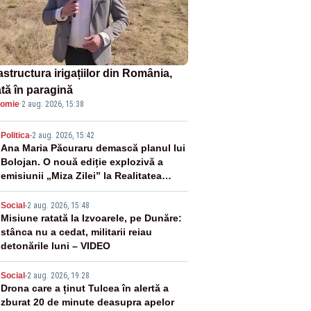
astructura irigațiilor din România,
ată în paragină
omie
·
2 aug. 2026, 15:38
2
Politica
-
2 aug. 2026, 15:42
Ana Maria Păcuraru demască planul lui
Bolojan. O nouă ediție explozivă a
emisiunii „Miza Zilei” la Realitatea
PLUS
3
Social
-
2 aug. 2026, 15:48
Misiune ratată la Izvoarele, pe Dunăre:
stânca nu a cedat, militarii reiau
detonările luni – VIDEO
4
Social
-
2 aug. 2026, 19:28
Drona care a ținut Tulcea în alertă a
zburat 20 de minute deasupra apelor