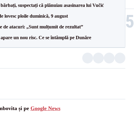
bărbați, suspectați că plănuiau asasinarea lui Vučić
e lovesc ploile duminică, 9 august
le de atacuri: „Sunt mulțumit de rezultat”
r apare un nou risc. Ce se întâmplă pe Dunăre
mbovita și pe
Google News