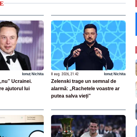
E
Ionuț Nichita
8 aug. 2026, 21:42
Ionuț Nichita
nu” Ucrainei.
Zelenski trage un semnal de
re ajutorul lui
alarmă: „Rachetele voastre ar
putea salva vieți”