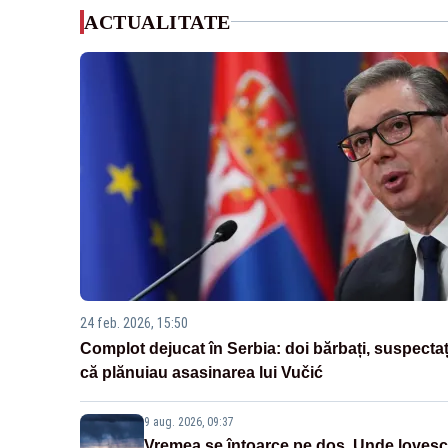
ACTUALITATE
24 feb. 2026, 15:50
Complot dejucat în Serbia: doi bărbați, suspectaț
că plănuiau asasinarea lui Vučić
9 aug. 2026, 09:37
Vremea se întoarce pe dos. Unde lovesc