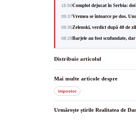
Complot dejucat în Serbia: doi 
15:50
Vremea se întoarce pe dos. Und
09:37
Zelenski, verdict după 40 de zi
09:35
Barjele au fost scufundate, da
08:29
Distribuie articolul
Mai multe articole despre
impostor
Urmărește știrile Realitatea de Da