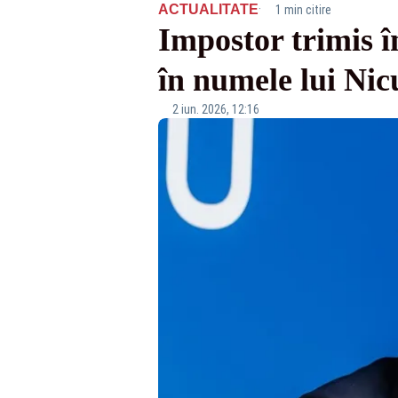
·
ACTUALITATE
1 min citire
Impostor trimis în
în numele lui Ni
2 iun. 2026, 12:16