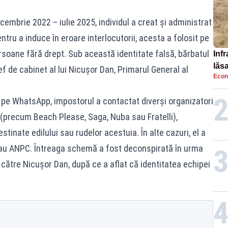
ecembrie 2022 – iulie 2025, individul a creat și administrat
tru a induce în eroare interlocutorii, acesta a folosit pe
 persoane fără drept. Sub această identitate falsă, bărbatul
Infr
lăs
f de cabinet al lui Nicușor Dan, Primarul General al
Econ
i pe WhatsApp, impostorul a contactat diverși organizatori
 (precum Beach Please, Saga, Nuba sau Fratelli),
destinate edilului sau rudelor acestuia. În alte cazuri, el a
au ANPC. Întreaga schemă a fost deconspirată în urma
către Nicușor Dan, după ce a aflat că identitatea echipei