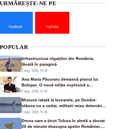
URMĂREȘTE-NE PE
Facebook
YouTube
POPULAR
Infrastructura irigațiilor din România,
lăsată în paragină
2 aug. 2026, 15:38
Ana Maria Păcuraru demască planul lui
Bolojan. O nouă ediție explozivă a
emisiunii „Miza Zilei” la Realitatea PLUS
2 aug. 2026, 15:42
Misiune ratată la Izvoarele, pe Dunăre:
stânca nu a cedat, militarii reiau detonările
luni – VIDEO
2 aug. 2026, 15:48
Drona care a ținut Tulcea în alertă a zburat
20 de minute deasupra apelor României.