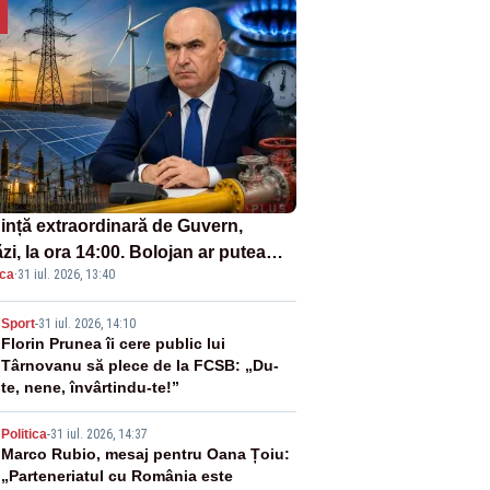
ință extraordinară de Guvern,
zi, la ora 14:00. Bolojan ar putea
ica
·
31 iul. 2026, 13:40
reta stare de urgență energetică
2
Sport
-
31 iul. 2026, 14:10
Florin Prunea îi cere public lui
Târnovanu să plece de la FCSB: „Du-
te, nene, învârtindu-te!”
3
Politica
-
31 iul. 2026, 14:37
Marco Rubio, mesaj pentru Oana Țoiu:
„Parteneriatul cu România este