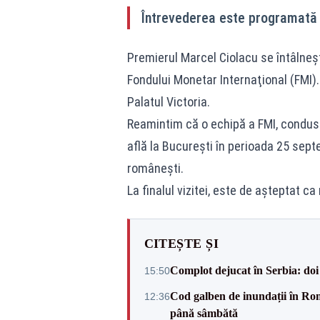
Întrevederea este programată să
Premierul Marcel Ciolacu se întâlneşt
Fondului Monetar Internaţional (FMI).
Palatul Victoria.
Reamintim că o echipă a FMI, condusă
află la Bucureşti în perioada 25 sep
româneşti.
La finalul vizitei, este de aşteptat 
CITEȘTE ȘI
Complot dejucat în Serbia: doi 
15:50
Cod galben de inundații în Româ
12:36
până sâmbătă