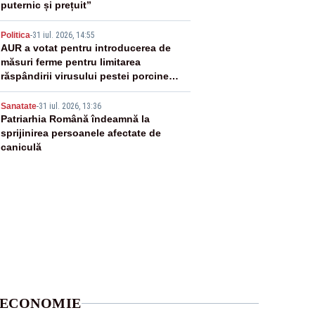
puternic și prețuit”
4
Politica
-
31 iul. 2026, 14:55
AUR a votat pentru introducerea de
măsuri ferme pentru limitarea
răspândirii virusului pestei porcine
africane
5
Sanatate
-
31 iul. 2026, 13:36
Patriarhia Română îndeamnă la
sprijinirea persoanele afectate de
caniculă
ECONOMIE