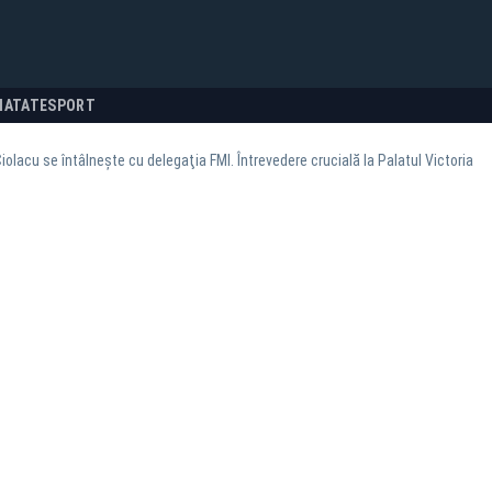
NATATE
SPORT
iolacu se întâlneşte cu delegaţia FMI. Întrevedere crucială la Palatul Victoria