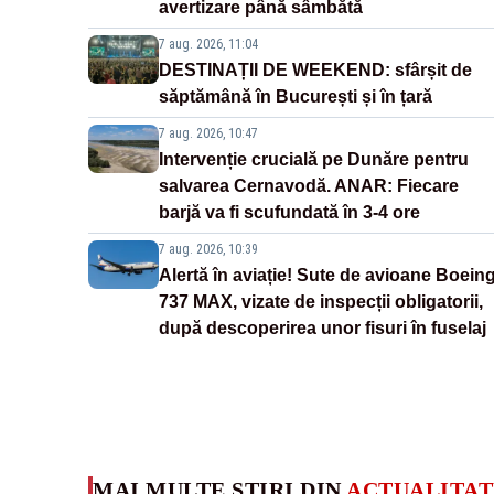
avertizare până sâmbătă
7 aug. 2026, 11:04
DESTINAȚII DE WEEKEND: sfârșit de
săptămână în București și în țară
7 aug. 2026, 10:47
Intervenție crucială pe Dunăre pentru
salvarea Cernavodă. ANAR: Fiecare
barjă va fi scufundată în 3-4 ore
7 aug. 2026, 10:39
Alertă în aviație! Sute de avioane Boein
737 MAX, vizate de inspecții obligatorii,
după descoperirea unor fisuri în fuselaj
MAI MULTE ȘTIRI DIN
ACTUALITAT