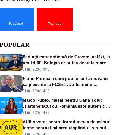
Facebook
YouTube
POPULAR
Ședință extraordinară de Guvern, astăzi, la
ora 14:00. Bolojan ar putea decreta stare
de urgență energetică
31 iul. 2026, 13:40
Florin Prunea îi cere public lui Târnovanu
să plece de la FCSB: „Du-te, nene,
învârtindu-te!”
31 iul. 2026, 14:10
Marco Rubio, mesaj pentru Oana Țoiu:
„Parteneriatul cu România este puternic și
prețuit”
31 iul. 2026, 14:37
AUR a votat pentru introducerea de măsuri
ferme pentru limitarea răspândirii virusului
pestei porcine africane
31 iul. 2026, 14:55