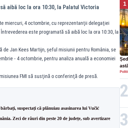
1
 aibă loc la ora 10:30, la Palatul Victoria
e miercuri, 4 octombrie, cu reprezentanţii delegaţiei
 Întrevederea este programată să aibă loc la ora 10:30, la
 de Jan Kees Martijn, şeful misiunii pentru România, se
tembrie - 4 octombrie, pentru analiza anuală a economiei
Șed
astă
Polit
dec
ca misiunea FMI să susţină o conferinţă de presă.
bărbați, suspectați că plănuiau asasinarea lui Vučić
nia. Zeci de râuri din peste 20 de județe, sub avertizare