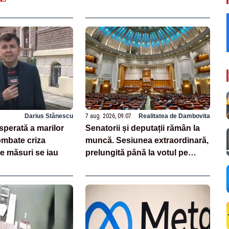
Darius Stănescu
7 aug. 2026, 09:07
Realitatea de Dambovita
sperată a marilor
Senatorii și deputații rămân la
ombate criza
muncă. Sesiunea extraordinară,
e măsuri se iau
prelungită până la votul pe
legea salarizării