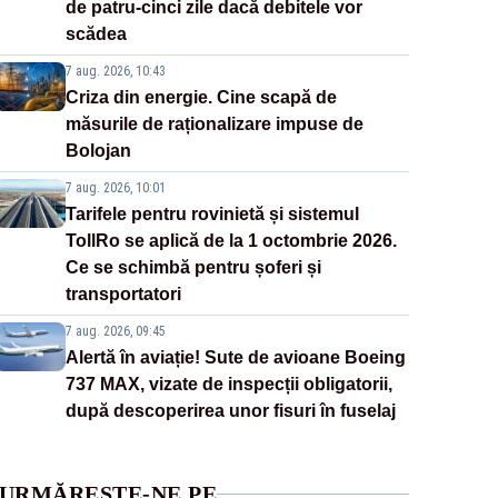
de patru-cinci zile dacă debitele vor
scădea
7 aug. 2026, 10:43
Criza din energie. Cine scapă de
măsurile de raționalizare impuse de
Bolojan
7 aug. 2026, 10:01
Tarifele pentru rovinietă și sistemul
TollRo se aplică de la 1 octombrie 2026.
Ce se schimbă pentru șoferi și
transportatori
7 aug. 2026, 09:45
Alertă în aviație! Sute de avioane Boeing
737 MAX, vizate de inspecții obligatorii,
după descoperirea unor fisuri în fuselaj
URMĂREȘTE-NE PE