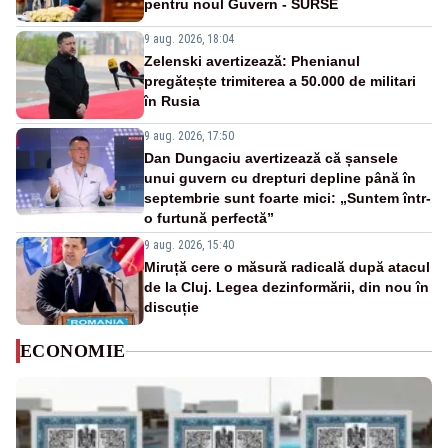
pentru noul Guvern - SURSE
9 aug. 2026, 18:04
Zelenski avertizează: Phenianul
pregătește trimiterea a 50.000 de militari
în Rusia
9 aug. 2026, 17:50
Dan Dungaciu avertizează că șansele
unui guvern cu drepturi depline până în
septembrie sunt foarte mici: „Suntem într-
o furtună perfectă”
9 aug. 2026, 15:40
Miruță cere o măsură radicală după atacul
de la Cluj. Legea dezinformării, din nou în
discuție
ECONOMIE