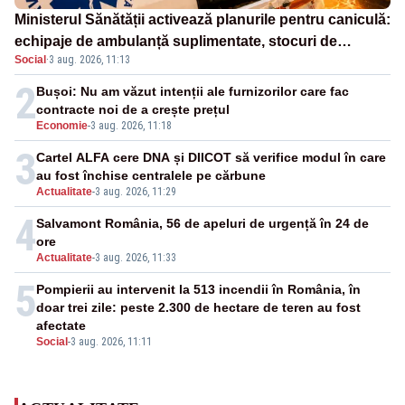
Ministerul Sănătății activează planurile pentru caniculă:
echipaje de ambulanță suplimentate, stocuri de
Social
·
3 aug. 2026, 11:13
medicamente verificate și puncte de apă în spațiile
publice
2
Bușoi: Nu am văzut intenții ale furnizorilor care fac
contracte noi de a crește prețul
Economie
-
3 aug. 2026, 11:18
3
Cartel ALFA cere DNA și DIICOT să verifice modul în care
au fost închise centralele pe cărbune
Actualitate
-
3 aug. 2026, 11:29
4
Salvamont România, 56 de apeluri de urgență în 24 de
ore
Actualitate
-
3 aug. 2026, 11:33
5
Pompierii au intervenit la 513 incendii în România, în
doar trei zile: peste 2.300 de hectare de teren au fost
afectate
Social
-
3 aug. 2026, 11:11