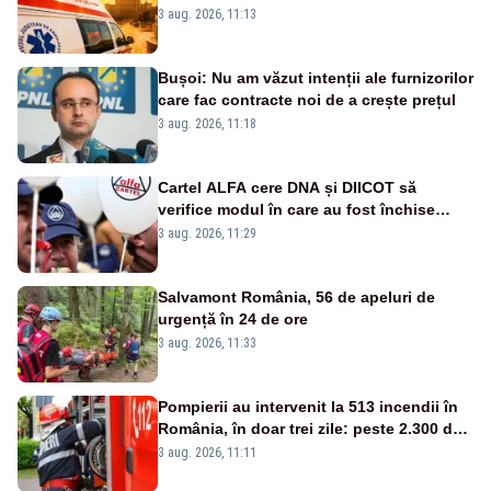
suplimentate, stocuri de medicamente
3 aug. 2026, 11:13
verificate și puncte de apă în spațiile
publice
Bușoi: Nu am văzut intenții ale furnizorilor
care fac contracte noi de a crește prețul
3 aug. 2026, 11:18
Cartel ALFA cere DNA și DIICOT să
verifice modul în care au fost închise
centralele pe cărbune
3 aug. 2026, 11:29
Salvamont România, 56 de apeluri de
urgență în 24 de ore
3 aug. 2026, 11:33
Pompierii au intervenit la 513 incendii în
România, în doar trei zile: peste 2.300 de
hectare de teren au fost afectate
3 aug. 2026, 11:11