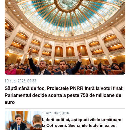
10 aug. 2026, 09:33
Săptămână de foc. Proiectele PNRR intră la votul final:
Parlamentul decide soarta a peste 750 de milioane de
euro
10 aug. 2026, 08:32
Liderii politici, așteptați zilele următoare
la Cotroceni. Scenariile luate în calcul