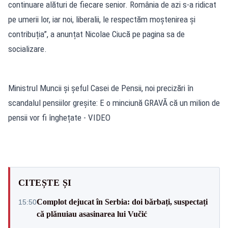
continuare alături de fiecare senior. România de azi s-a ridicat
pe umerii lor, iar noi, liberalii, le respectăm moștenirea și
contribuția”, a anunțat Nicolae Ciucă pe pagina sa de
socializare.
Ministrul Muncii și șeful Casei de Pensii, noi precizări în
scandalul pensiilor greșite: E o minciună GRAVĂ că un milion de
pensii vor fi înghețate - VIDEO
CITEȘTE ȘI
Complot dejucat în Serbia: doi bărbați, suspectați
15:50
că plănuiau asasinarea lui Vučić