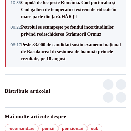
Cupolă de foc peste România. Cod portocaliu și
10:35
Cod galben de temperaturi extrem de ridicate în
mare parte din țară-HĂRȚI
Petrolul se scumpește pe fondul incertitudinilor
08:22
privind redeschiderea Strâmtorii Ormuz
Peste 33.000 de candidați susțin examenul național
08:17
de Bacalaureat în sesiunea de toamnă: primele
rezultate, pe 18 august
Distribuie articolul
Mai multe articole despre
recomandare
pensii
pensionari
cub