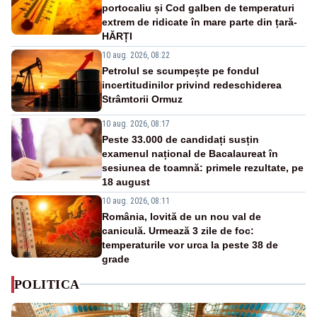
portocaliu și Cod galben de temperaturi
extrem de ridicate în mare parte din țară-
HĂRȚI
10 aug. 2026, 08:22
Petrolul se scumpește pe fondul
incertitudinilor privind redeschiderea
Strâmtorii Ormuz
10 aug. 2026, 08:17
Peste 33.000 de candidați susțin
examenul național de Bacalaureat în
sesiunea de toamnă: primele rezultate, pe
18 august
10 aug. 2026, 08:11
România, lovită de un nou val de
caniculă. Urmează 3 zile de foc:
temperaturile vor urca la peste 38 de
grade
POLITICA