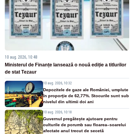
10 aug. 2026, 10:48
Ministerul de Finanțe lansează o nouă ediție a titlurilor
de stat Tezaur
10 aug. 2026, 10:32
Depozitele de gaze ale României, umplute
în proporţie de 62,77%. Stocurile sunt sub
nivelul din ultimii doi ani
10 aug. 2026, 10:18
Guvernul pregătește ajutoare pentru
culturile de porumb sau floarea–soarelui
afectate anul trecut de secetă