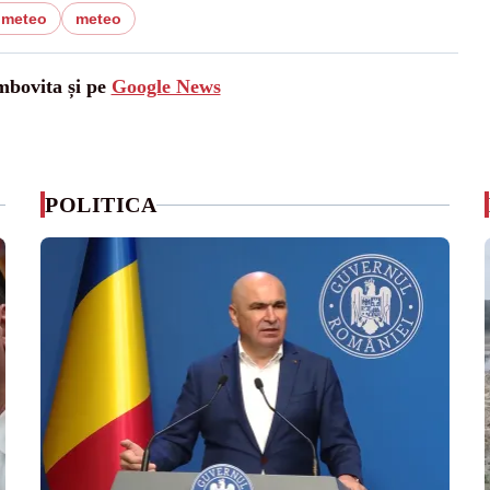
 meteo
meteo
mbovita și pe
Google News
POLITICA