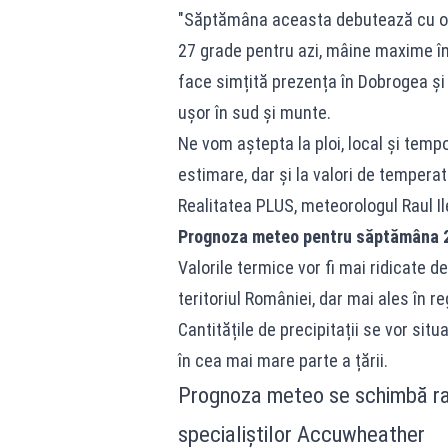
"Săptămâna aceasta debutează cu o 
27 grade pentru azi, mâine maxime înt
face simțită prezența în Dobrogea și 
ușor în sud și munte.
Ne vom aștepta la ploi, local și temp
estimare, dar și la valori de temperatu
Realitatea PLUS, meteorologul Raul Il
Prognoza meteo pentru săptămâna 
Valorile termice vor fi mai ridicate 
teritoriul României, dar mai ales în re
Cantitățile de precipitații se vor situ
în cea mai mare parte a țării.
Prognoza meteo se schimbă ra
specialiștilor Accuwheather