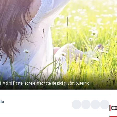
Mai și Paște: zonele afectate de ploi și vânt puternic
ta
CE