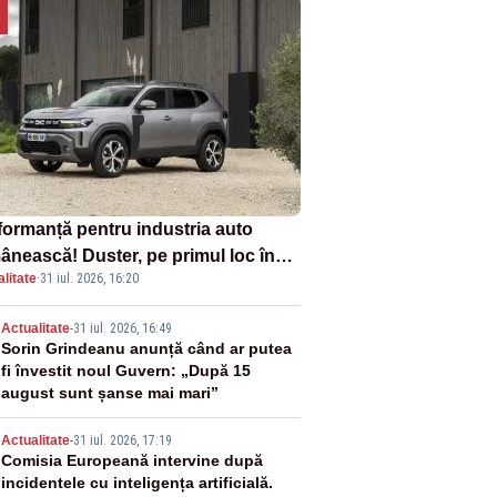
formanță pentru industria auto
ânească! Duster, pe primul loc în
litate
·
31 iul. 2026, 16:20
ul vânzărilor din Ucraina
2
Actualitate
-
31 iul. 2026, 16:49
Sorin Grindeanu anunță când ar putea
fi învestit noul Guvern: „După 15
august sunt șanse mai mari”
3
Actualitate
-
31 iul. 2026, 17:19
Comisia Europeană intervine după
incidentele cu inteligența artificială.