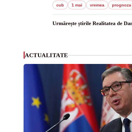
cub
1 mai
vremea
prognoza
Urmărește știrile Realitatea de Da
ACTUALITATE