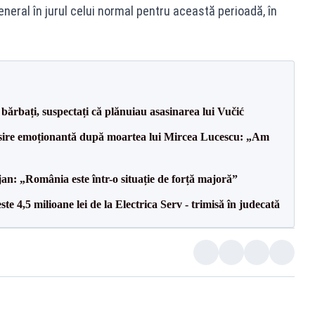
eneral în jurul celui normal pentru această perioadă, în
bărbați, suspectați că plănuiau asasinarea lui Vučić
isire emoționantă după moartea lui Mircea Lucescu: „Am
an: „România este într-o situație de forță majoră”
te 4,5 milioane lei de la Electrica Serv - trimisă în judecată