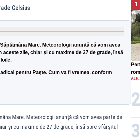
1
rade Celsius
 Săptămâna Mare. Meteorologii anunță că vom avea
în aceste zile, chiar și cu maxime de 27 de grade, însă
loile.
Per
rom
dical pentru Paște. Cum va fi vremea, conform
Actua
top
mâna Mare. Meteorologii anunță că vom avea parte de
hiar și cu maxime de 27 de grade, însă spre sfârșitul