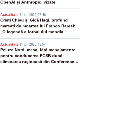
OpenAI și Anthropic, vizate
4
Actualitate
-
31 iul. 2026, 17:46
Cristi Chivu și Gică Hagi, profund
marcați de moartea lui Franco Baresi:
„O legendă a fotbalului mondial”
5
Actualitate
-
31 iul. 2026, 15:54
Peluza Nord, mesaj fără menajamente
pentru conducerea FCSB după
eliminarea rușinoasă din Conference
League