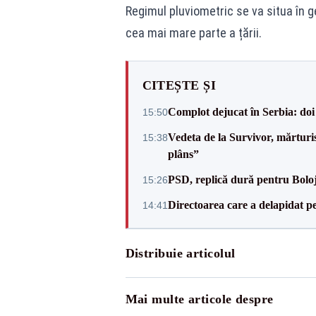
Regimul pluviometric se va situa în g
cea mai mare parte a țării.
CITEȘTE ȘI
Complot dejucat în Serbia: doi 
15:50
Vedeta de la Survivor, mărtur
15:38
plâns”
PSD, replică dură pentru Boloj
15:26
Directoarea care a delapidat pes
14:41
Distribuie articolul
Mai multe articole despre