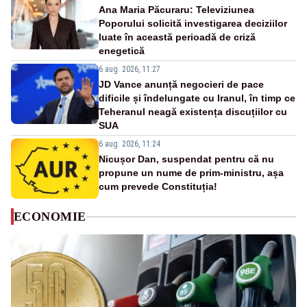
Ana Maria Păcuraru: Televiziunea
Poporului solicită investigarea deciziilor
luate în această perioadă de criză
enegetică
6 aug. 2026, 11:27
JD Vance anunță negocieri de pace
dificile și îndelungate cu Iranul, în timp ce
Teheranul neagă existența discuțiilor cu
SUA
6 aug. 2026, 11:24
Nicușor Dan, suspendat pentru că nu
propune un nume de prim-ministru, așa
cum prevede Constituția!
ECONOMIE