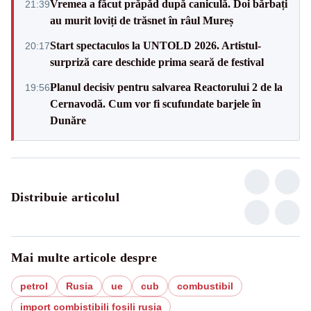
Vremea a făcut prăpăd după caniculă. Doi bărbați
21:39
au murit loviți de trăsnet în râul Mureș
Start spectaculos la UNTOLD 2026. Artistul-
20:17
surpriză care deschide prima seară de festival
Planul decisiv pentru salvarea Reactorului 2 de la
19:56
Cernavodă. Cum vor fi scufundate barjele în
Dunăre
Distribuie articolul
Mai multe articole despre
petrol
Rusia
ue
cub
combustibil
import combistibili fosili rusia