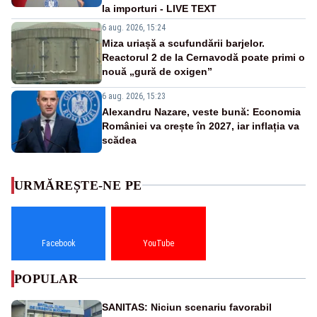
la importuri - LIVE TEXT
6 aug. 2026, 15:24
Miza uriașă a scufundării barjelor.
Reactorul 2 de la Cernavodă poate primi o
nouă „gură de oxigen”
6 aug. 2026, 15:23
Alexandru Nazare, veste bună: Economia
României va crește în 2027, iar inflația va
scădea
URMĂREȘTE-NE PE
Facebook
YouTube
POPULAR
SANITAS: Niciun scenariu favorabil