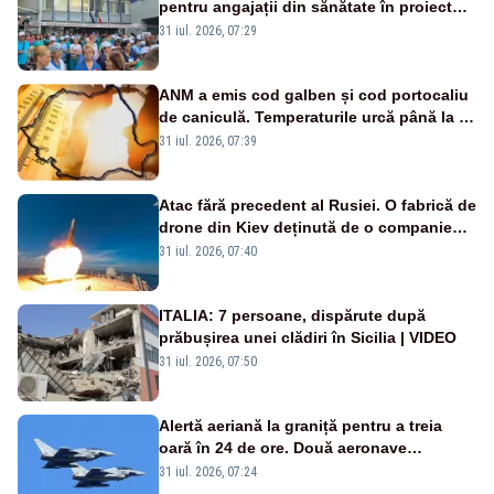
pentru angajații din sănătate în proiectul
Legii salarizării
31 iul. 2026, 07:29
ANM a emis cod galben și cod portocaliu
de caniculă. Temperaturile urcă până la 38
de grade, iar nopțile devin tropicale
31 iul. 2026, 07:39
Atac fără precedent al Rusiei. O fabrică de
drone din Kiev deținută de o companie
americană, distrusă de o rachetă
31 iul. 2026, 07:40
rusească
ITALIA: 7 persoane, dispărute după
prăbușirea unei clădiri în Sicilia | VIDEO
31 iul. 2026, 07:50
Alertă aeriană la graniță pentru a treia
oară în 24 de ore. Două aeronave
Eurofighter britanice au fost ridicate de la
31 iul. 2026, 07:24
sol