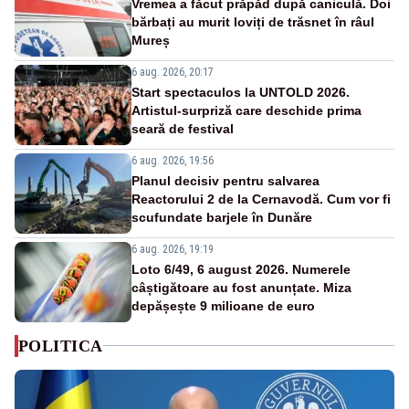
Vremea a făcut prăpăd după caniculă. Doi
bărbați au murit loviți de trăsnet în râul
Mureș
6 aug. 2026, 20:17
Start spectaculos la UNTOLD 2026.
Artistul-surpriză care deschide prima
seară de festival
6 aug. 2026, 19:56
Planul decisiv pentru salvarea
Reactorului 2 de la Cernavodă. Cum vor fi
scufundate barjele în Dunăre
6 aug. 2026, 19:19
Loto 6/49, 6 august 2026. Numerele
câștigătoare au fost anunțate. Miza
depășește 9 milioane de euro
POLITICA