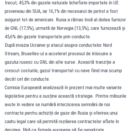
trecut, 45,3% din gazele naturale lichefiate importate în UE
proveneau din SUA, iar 16,1% din necesarul de petrol a fost
asigurat tot de americani. Rusia a rămas însă al doilea furnizor
de GNL (17,5%), urmată de Norvegia (13,5%), care furnizează și
45,6% din gazele transportate prin conducte.
După invazia Ucrainei și atacul asupra conductelor Nord
Stream, Bruxelles-ul a accelerat procesul de înlocuire a
gazului rusesc cu GNL din alte surse. Această tranziție a
crescut costurile, gazul transportat cu nave fiind mai scump
decât cel din conducte.
Comisia Europeană analizează în prezent mai multe variante
legislative pentru a susține această strategie. Printre măsurile
avute în vedere se numără interzicerea semnării de noi
contracte pentru achiziții de gaze din Rusia și oferirea unui
cadru legal care să permită rezilierea contractelor aflate în
derulare, fără ca firmele europene să fie penalizate.