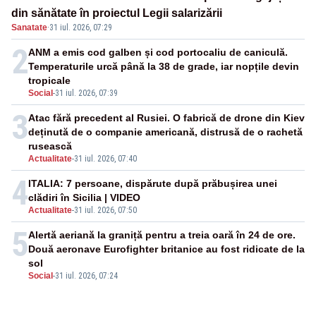
din sănătate în proiectul Legii salarizării
Sanatate
·
31 iul. 2026, 07:29
2
ANM a emis cod galben și cod portocaliu de caniculă.
Temperaturile urcă până la 38 de grade, iar nopțile devin
tropicale
Social
-
31 iul. 2026, 07:39
3
Atac fără precedent al Rusiei. O fabrică de drone din Kiev
deținută de o companie americană, distrusă de o rachetă
rusească
Actualitate
-
31 iul. 2026, 07:40
4
ITALIA: 7 persoane, dispărute după prăbușirea unei
clădiri în Sicilia | VIDEO
Actualitate
-
31 iul. 2026, 07:50
5
Alertă aeriană la graniță pentru a treia oară în 24 de ore.
Două aeronave Eurofighter britanice au fost ridicate de la
sol
Social
-
31 iul. 2026, 07:24