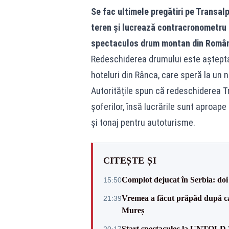
Se fac ultimele pregătiri pe Transal
teren și lucrează contracronometru p
spectaculos drum montan din Român
Redeschiderea drumului este așteptată 
hoteluri din Rânca, care speră la un 
Autoritățile spun că redeschiderea T
șoferilor, însă lucrările sunt aproape d
și tonaj pentru autoturisme.
CITEȘTE ȘI
Complot dejucat în Serbia: doi 
15:50
Vremea a făcut prăpăd după cani
21:39
Mureș
Start spectaculos la UNTOLD 20
20:17