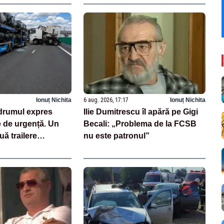
Ionuț Nichita
6 aug. 2026, 17:17
Ionuț Nichita
drumul expres
Ilie Dumitrescu îl apără pe Gigi
e de urgență. Un
Becali: „Problema de la FCSB
uă trailere
nu este patronul”
 mașini