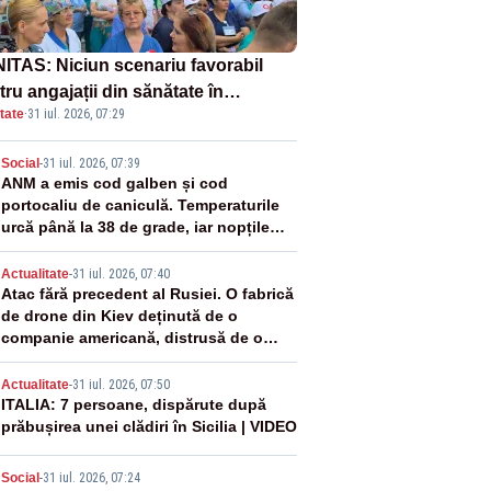
ITAS: Niciun scenariu favorabil
ru angajații din sănătate în
tate
·
31 iul. 2026, 07:29
ectul Legii salarizării
2
Social
-
31 iul. 2026, 07:39
ANM a emis cod galben și cod
portocaliu de caniculă. Temperaturile
urcă până la 38 de grade, iar nopțile
devin tropicale
3
Actualitate
-
31 iul. 2026, 07:40
Atac fără precedent al Rusiei. O fabrică
de drone din Kiev deținută de o
companie americană, distrusă de o
rachetă rusească
4
Actualitate
-
31 iul. 2026, 07:50
ITALIA: 7 persoane, dispărute după
prăbușirea unei clădiri în Sicilia | VIDEO
Social
-
31 iul. 2026, 07:24