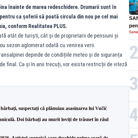
pina înainte de marea redeschidere. Drumarii sunt în
entru ca șoferii să poată circula din nou pe cel mai
SAN
ia, conform Realitatea PLUS.
pent
Sana
proi
atât de turiști, cât și de proprietarii de pensiuni și
nou sezon aglomerat odată cu venirea verii.
ransalpinei depinde de condițiile meteo și de siguranța
e final. Ca și în anii trecuți, vor exista restricții de viteză
bărbați, suspectați că plănuiau asasinarea lui Vučić
culă. Doi bărbați au murit loviți de trăsnet în râul
26. Artistul-surpriză care deschide prima seară de