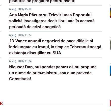
planurile de pregătire pentru riscuri
6 aug. 2026, 15:18
Ana Maria Păcuraru: Televiziunea Poporului
solicită investigarea deciziilor luate în această
perioadă de criză enegetică
6 aug. 2026, 11:27
JD Vance anunță negocieri de pace dificile și
îndelungate cu Iranul, în timp ce Teheranul neagă
existența discuțiilor cu SUA
6 aug. 2026, 11:24
Nicușor Dan, suspendat pentru că nu propune
un nume de prim-ministru, așa cum prevede
Constituția!
E