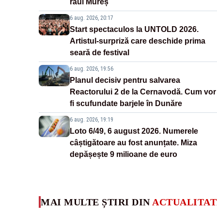
râul Mureș
6 aug. 2026, 20:17
Start spectaculos la UNTOLD 2026.
Artistul-surpriză care deschide prima
seară de festival
6 aug. 2026, 19:56
Planul decisiv pentru salvarea
Reactorului 2 de la Cernavodă. Cum vor
fi scufundate barjele în Dunăre
6 aug. 2026, 19:19
Loto 6/49, 6 august 2026. Numerele
câștigătoare au fost anunțate. Miza
depășește 9 milioane de euro
MAI MULTE ȘTIRI DIN
ACTUALITAT