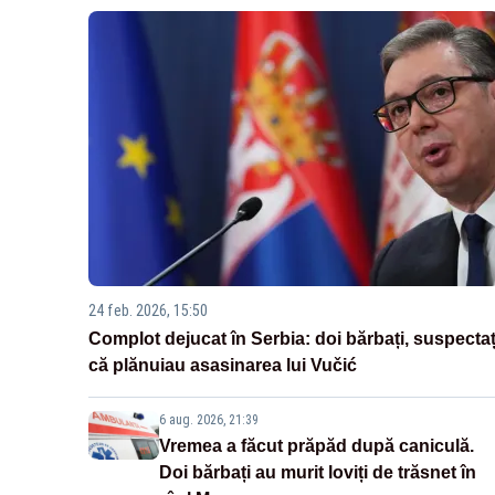
24 feb. 2026, 15:50
Complot dejucat în Serbia: doi bărbați, suspectaț
că plănuiau asasinarea lui Vučić
6 aug. 2026, 21:39
Vremea a făcut prăpăd după caniculă.
Doi bărbați au murit loviți de trăsnet în