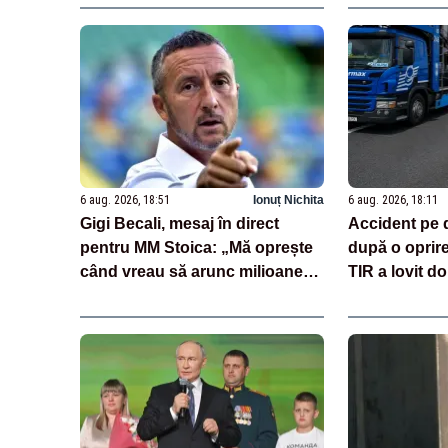
6 aug. 2026, 18:51
Ionuț Nichita
6 aug. 2026, 18:11
Gigi Becali, mesaj în direct
Accident pe 
pentru MM Stoica: „Mă oprește
după o oprir
când vreau să arunc milioane
TIR a lovit do
pe transferuri”
încărcate cu