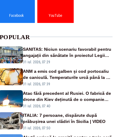
Facebook
YouTube
POPULAR
SANITAS: Niciun scenariu favorabil pentru
angajații din sănătate în proiectul Legii
salarizării
31 iul. 2026, 07:29
ANM a emis cod galben și cod portocaliu
de caniculă. Temperaturile urcă până la 38
de grade, iar nopțile devin tropicale
31 iul. 2026, 07:39
Atac fără precedent al Rusiei. O fabrică de
drone din Kiev deținută de o companie
americană, distrusă de o rachetă rusească
31 iul. 2026, 07:40
ITALIA: 7 persoane, dispărute după
prăbușirea unei clădiri în Sicilia | VIDEO
31 iul. 2026, 07:50