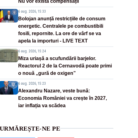
Nu vor exista compensații
6 aug. 2026, 15:33
Bolojan anunță restricțiile de consum
energetic. Centralele pe combustibili
fosili, repornite. La ore de vârf se va
apela la importuri - LIVE TEXT
6 aug. 2026, 15:24
Miza uriașă a scufundării barjelor.
Reactorul 2 de la Cernavodă poate primi
o nouă „gură de oxigen”
6 aug. 2026, 15:23
Alexandru Nazare, veste bună:
Economia României va crește în 2027,
iar inflația va scădea
URMĂREȘTE-NE PE