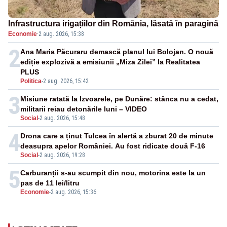
Infrastructura irigațiilor din România, lăsată în paragină
Economie
·
2 aug. 2026, 15:38
2
Ana Maria Păcuraru demască planul lui Bolojan. O nouă
ediție explozivă a emisiunii „Miza Zilei” la Realitatea
PLUS
Politica
-
2 aug. 2026, 15:42
3
Misiune ratată la Izvoarele, pe Dunăre: stânca nu a cedat,
militarii reiau detonările luni – VIDEO
Social
-
2 aug. 2026, 15:48
4
Drona care a ținut Tulcea în alertă a zburat 20 de minute
deasupra apelor României. Au fost ridicate două F-16
Social
-
2 aug. 2026, 19:28
5
Carburanții s-au scumpit din nou, motorina este la un
pas de 11 lei/litru
Economie
-
2 aug. 2026, 15:36