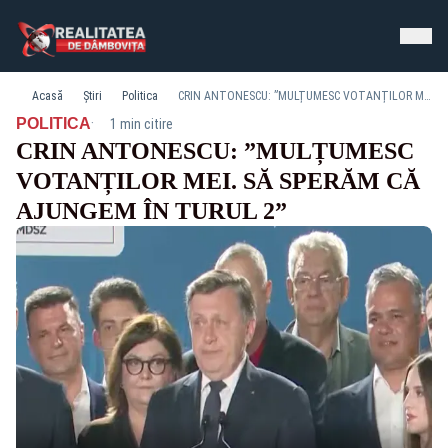
Acasă
Știri
Politica
CRIN ANTONESCU: ”MULȚUMESC VOTANȚILOR MEI. SĂ SPERĂM CĂ AJUNGEM ÎN TURUL 2”
·
POLITICA
1 min citire
CRIN ANTONESCU: ”MULȚUMESC
VOTANȚILOR MEI. SĂ SPERĂM CĂ
AJUNGEM ÎN TURUL 2”