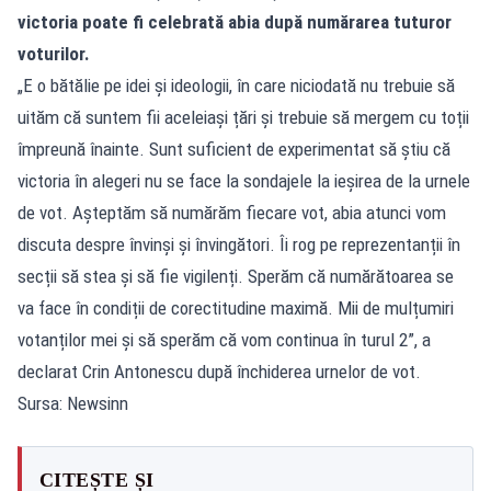
victoria poate fi celebrată abia după numărarea tuturor
voturilor.
„E o bătălie pe idei și ideologii, în care niciodată nu trebuie să
uităm că suntem fii aceleiași țări și trebuie să mergem cu toții
împreună înainte. Sunt suficient de experimentat să știu că
victoria în alegeri nu se face la sondajele la ieșirea de la urnele
de vot. Așteptăm să numărăm fiecare vot, abia atunci vom
discuta despre învinși și învingători. Îi rog pe reprezentanții în
secții să stea și să fie vigilenți. Sperăm că numărătoarea se
va face în condiții de corectitudine maximă. Mii de mulțumiri
votanților mei și să sperăm că vom continua în turul 2”, a
declarat Crin Antonescu după închiderea urnelor de vot.
Sursa: Newsinn
CITEȘTE ȘI