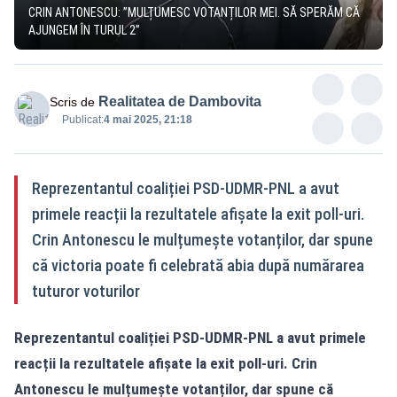
CRIN ANTONESCU: ”MULȚUMESC VOTANȚILOR MEI. SĂ SPERĂM CĂ
AJUNGEM ÎN TURUL 2”
Realitatea de Dambovita
Scris de
Publicat:
4 mai 2025, 21:18
Reprezentantul coaliției PSD-UDMR-PNL a avut
primele reacții la rezultatele afișate la exit poll-uri.
Crin Antonescu le mulțumește votanților, dar spune
că victoria poate fi celebrată abia după numărarea
tuturor voturilor
Reprezentantul coaliției PSD-UDMR-PNL a avut primele
reacții la rezultatele afișate la exit poll-uri. Crin
Antonescu le mulțumește votanților, dar spune că