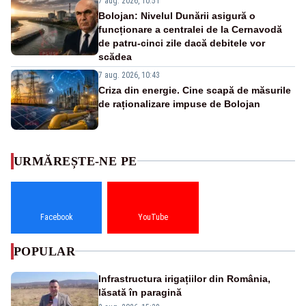
7 aug. 2026, 10:51
Bolojan: Nivelul Dunării asigură o
funcționare a centralei de la Cernavodă
de patru-cinci zile dacă debitele vor
scădea
7 aug. 2026, 10:43
Criza din energie. Cine scapă de măsurile
de raționalizare impuse de Bolojan
URMĂREȘTE-NE PE
Facebook
YouTube
POPULAR
Infrastructura irigațiilor din România,
lăsată în paragină