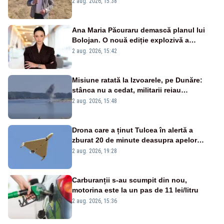
2 aug. 2026, 15:38
Ana Maria Păcuraru demască planul lui
Bolojan. O nouă ediție explozivă a
emisiunii „Miza Zilei” la Realitatea PLUS
2 aug. 2026, 15:42
Misiune ratată la Izvoarele, pe Dunăre:
stânca nu a cedat, militarii reiau
detonările luni – VIDEO
2 aug. 2026, 15:48
Drona care a ținut Tulcea în alertă a
zburat 20 de minute deasupra apelor
României. Au fost ridicate două F-16
2 aug. 2026, 19:28
Carburanții s-au scumpit din nou,
motorina este la un pas de 11 lei/litru
2 aug. 2026, 15:36