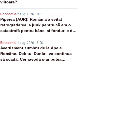
viitoare?
4
Economie
-
2 aug. 2026, 10:01
Piperea (AUR): România a evitat
retrogradarea la junk pentru că era o
catastrofă pentru bănci și fondurile de
pensii
5
Economie
-
1 aug. 2026, 18:08
Avertisment sumbru de la Apele
Române: Debitul Dunării va continua
să scadă. Cernavodă s-ar putea
închide în 4 zile