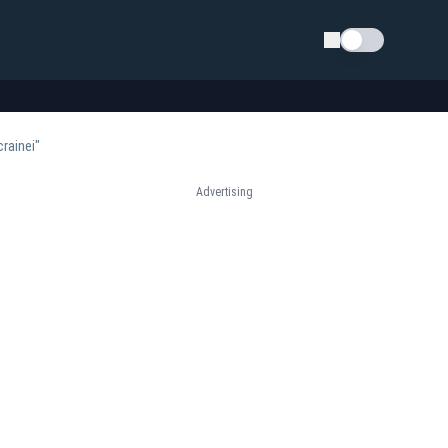
Schimba tema
rainei"
Advertising