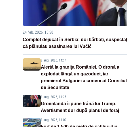
24 feb. 2026, 15:50
Complot dejucat în Serbia: doi bărbați, suspectaț
că plănuiau asasinarea lui Vučić
8 aug. 2026, 14:34
Alertă la granița României. O dronă a
explodat lângă un gazoduct, iar
premierul Bulgariei a convocat Consiliul
de Securitate
8 aug. 2026, 13:35
Groenlanda îi pune frână lui Trump.
Avertisment dur după planul de foraj
8 aug. 2026, 13:09
Furt de 1.500 de metri de cabluri din