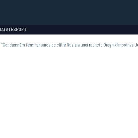
NATATE
SPORT
 "Condamnăm ferm lansarea de către Rusia a unei rachete Oreşnik împotriva Uc