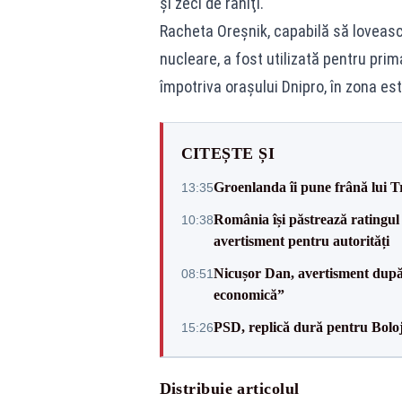
şi zeci de răniţi.
Racheta Oreşnik, capabilă să lovească
nucleare, a fost utilizată pentru pr
împotriva oraşului Dnipro, în zona est
CITEȘTE ȘI
Groenlanda îi pune frână lui 
13:35
România își păstrează ratingul 
10:38
avertisment pentru autorități
Nicușor Dan, avertisment după 
08:51
economică”
PSD, replică dură pentru Boloj
15:26
Distribuie articolul