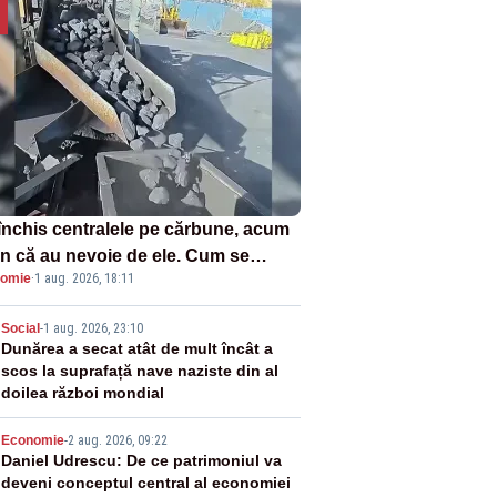
închis centralele pe cărbune, acum
n că au nevoie de ele. Cum se
omie
·
1 aug. 2026, 18:11
ează vina în plină criză energetică
2
Social
-
1 aug. 2026, 23:10
Dunărea a secat atât de mult încât a
scos la suprafață nave naziste din al
doilea război mondial
3
Economie
-
2 aug. 2026, 09:22
Daniel Udrescu: De ce patrimoniul va
deveni conceptul central al economiei