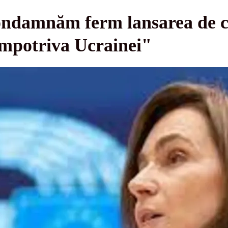
damnăm ferm lansarea de că
împotriva Ucrainei"