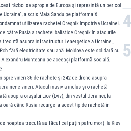
 Acest război se apropie de Europa şi reprezintă un pericol
 de Ucraina”, a scris Maia Sandu pe platforma X.
ndamnat utilizarea rachetei Oreșnik împotriva Ucrainei.
e către Rusia a rachetei balistice Oreşnik în atacurile
a trecută asupra infrastructurii energetice a Ucrainei,
vii Roh fără electricitate sau apă. Moldova este solidară cu
is Alexandru Munteanu pe aceeaşi platformă socială.
e
i spre vineri 36 de rachete şi 242 de drone asupra
ucrainene vineri. Atacul masiv a inclus şi o rachetă
tă asupra oraşului Liov (Lviv), din vestul Ucrainei, la
ua oară când Rusia recurge la acest tip de rachetă în
 noaptea trecută au făcut cel puţin patru morţi la Kiev