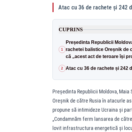
Atac cu 36 de rachete și 242 
CUPRINS
Președinta Republicii Moldova
rachetei balistice Oreșnik de 
1
că „acest act de teroare își pr
Atac cu 36 de rachete și 242 
2
Președinta Republicii Moldova, Maia S
Oreșnik de către Rusia în atacurle as
propune să intimideze Ucraina și part
„Condamnăm ferm lansarea de către R
lovit infrastructura energetică şi loc