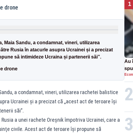
1
de drone
, Maia Sandu, a condamnat, vineri, utilizarea
către Rusia în atacurle asupra Ucrainei și a precizat
opune să intimideze Ucraina și partenerii săi”.
Au 
spu
de drone
Econ
pas
andu, a condamnat, vineri, utilizarea rachetei balistice
upra Ucrainei și a precizat că „acest act de teroare își
enerii săi”.
usia a unei rachete Oreşnik împotriva Ucrainei, care a
uinţe civile. Acest act de teroare îşi propune să