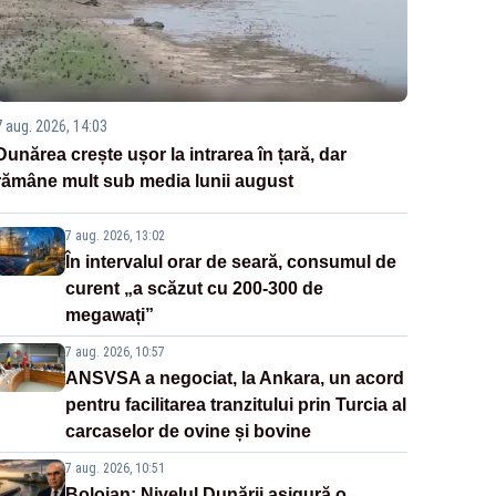
7 aug. 2026, 14:03
Dunărea crește ușor la intrarea în țară, dar
rămâne mult sub media lunii august
7 aug. 2026, 13:02
În intervalul orar de seară, consumul de
curent „a scăzut cu 200-300 de
megawați”
7 aug. 2026, 10:57
ANSVSA a negociat, la Ankara, un acord
pentru facilitarea tranzitului prin Turcia al
carcaselor de ovine și bovine
7 aug. 2026, 10:51
Bolojan: Nivelul Dunării asigură o