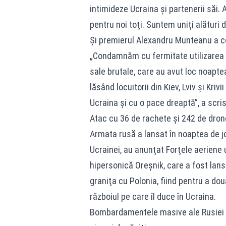
intimideze Ucraina şi partenerii săi.
pentru noi toţi. Suntem uniţi alături
Și premierul Alexandru Munteanu a co
„Condamnăm cu fermitate utilizarea d
sale brutale, care au avut loc noapte
lăsând locuitorii din Kiev, Lviv şi Kri
Ucraina şi cu o pace dreaptă”, a scr
Atac cu 36 de rachete și 242 de dron
Armata rusă a lansat în noaptea de jo
Ucrainei, au anunţat Forţele aeriene 
hipersonică Oreşnik, care a fost lansa
graniţa cu Polonia, fiind pentru a do
războiul pe care îl duce în Ucraina.
Bombardamentele masive ale Rusiei de