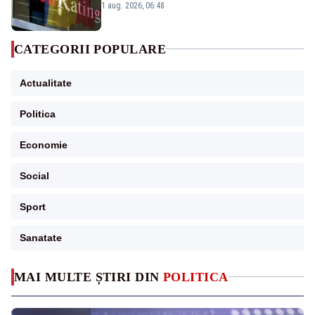
„BBB-” cu perspectivă negativă
1 aug. 2026, 06:48
CATEGORII POPULARE
Actualitate
Politica
Economie
Social
Sport
Sanatate
MAI MULTE ȘTIRI DIN
POLITICA