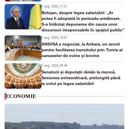
7 aug. 2026, 11:51
Bolojan, despre legea salarizării: „Ar
putea fi adoptată în perioada următoare.
S-a întârziat depunerea din cauza unor
discursuri iresponsabile în spaţiul public”
7 aug. 2026, 10:57
ANSVSA a negociat, la Ankara, un acord
pentru facilitarea tranzitului prin Turcia al
carcaselor de ovine și bovine
7 aug. 2026, 09:49
Senatorii și deputații rămân la muncă.
Sesiunea extraordinară, prelungită până
la votul pe legea salarizării
ECONOMIE