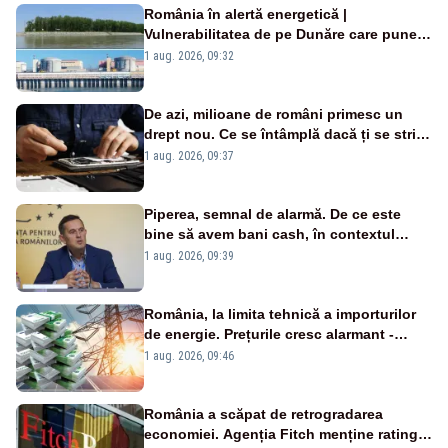
România în alertă energetică |
Vulnerabilitatea de pe Dunăre care pune
în pericol Centrala Cernavodă era
1 aug. 2026, 09:32
cunoscută de pe vremea lui Ceaușescu
De azi, milioane de români primesc un
drept nou. Ce se întâmplă dacă ți se strică
un produs
1 aug. 2026, 09:37
Piperea, semnal de alarmă. De ce este
bine să avem bani cash, în contextul
alertei energetice?
1 aug. 2026, 09:39
România, la limita tehnică a importurilor
de energie. Prețurile cresc alarmant -
Analiză Realitatea Plus
1 aug. 2026, 09:46
România a scăpat de retrogradarea
economiei. Agenția Fitch menține ratingul