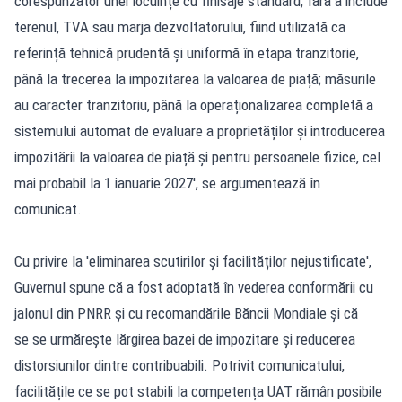
corespunzător unei locuințe cu finisaje standard, fără a include
terenul, TVA sau marja dezvoltatorului, fiind utilizată ca
referință tehnică prudentă și uniformă în etapa tranzitorie,
până la trecerea la impozitarea la valoarea de piață; măsurile
au caracter tranzitoriu, până la operaționalizarea completă a
sistemului automat de evaluare a proprietăților și introducerea
impozitării la valoarea de piață și pentru persoanele fizice, cel
mai probabil la 1 ianuarie 2027', se argumentează în
comunicat.
Cu privire la 'eliminarea scutirilor și facilităților nejustificate',
Guvernul spune că a fost adoptată în vederea conformării cu
jalonul din PNRR și cu recomandările Băncii Mondiale și că
se se urmărește lărgirea bazei de impozitare și reducerea
distorsiunilor dintre contribuabili. Potrivit comunicatului,
facilitățile ce se pot stabili la competența UAT rămân posibile