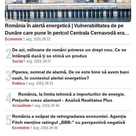
România în alertă energetică | Vulnerabilitatea de pe
Dunăre care pune în pericol Centrala Cernavodă era
Economie
·
1 aug. 2026, 09:32
cunoscută de pe vremea lui Ceaușescu
2
De azi, milioane de români primesc un drept nou. Ce se
întâmplă dacă ți se strică un produs
Social
-
1 aug. 2026, 09:37
3
Piperea, semnal de alarmă. De ce este bine să avem bani
cash, în contextul alertei energetice?
Politica
-
1 aug. 2026, 09:39
4
România, la limita tehnică a importurilor de energie.
Prețurile cresc alarmant - Analiză Realitatea Plus
Actualitate
-
1 aug. 2026, 09:46
5
România a scăpat de retrogradarea economiei. Agenția
Fitch menține ratingul „BBB-” cu perspectivă negativă
Economie
-
1 aug. 2026, 06:48