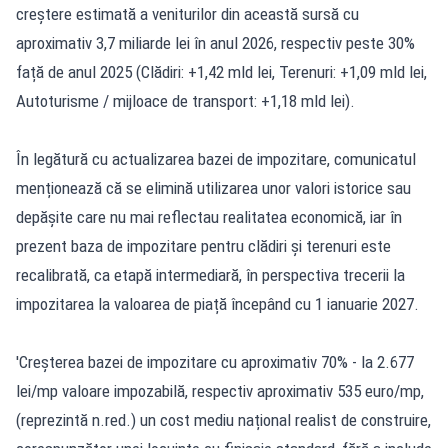
creștere estimată a veniturilor din această sursă cu
aproximativ 3,7 miliarde lei în anul 2026, respectiv peste 30%
față de anul 2025 (Clădiri: +1,42 mld lei, Terenuri: +1,09 mld lei,
Autoturisme / mijloace de transport: +1,18 mld lei).
În legătură cu actualizarea bazei de impozitare, comunicatul
menționează că se elimină utilizarea unor valori istorice sau
depășite care nu mai reflectau realitatea economică, iar în
prezent baza de impozitare pentru clădiri și terenuri este
recalibrată, ca etapă intermediară, în perspectiva trecerii la
impozitarea la valoarea de piață începând cu 1 ianuarie 2027.
'Creșterea bazei de impozitare cu aproximativ 70% - la 2.677
lei/mp valoare impozabilă, respectiv aproximativ 535 euro/mp,
(reprezintă n.red.) un cost mediu național realist de construire,