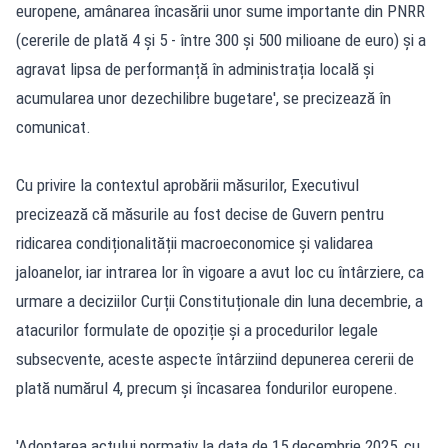
europene, amânarea încasării unor sume importante din PNRR
(cererile de plată 4 și 5 - între 300 și 500 milioane de euro) și a
agravat lipsa de performanță în administrația locală și
acumularea unor dezechilibre bugetare', se precizează în
comunicat.
Cu privire la contextul aprobării măsurilor, Executivul
precizează că măsurile au fost decise de Guvern pentru
ridicarea condiționalității macroeconomice și validarea
jaloanelor, iar intrarea lor în vigoare a avut loc cu întârziere, ca
urmare a deciziilor Curții Constituționale din luna decembrie, a
atacurilor formulate de opoziție și a procedurilor legale
subsecvente, aceste aspecte întârziind depunerea cererii de
plată numărul 4, precum și încasarea fondurilor europene.
'Adoptarea actului normativ la data de 15 decembrie 2025, cu