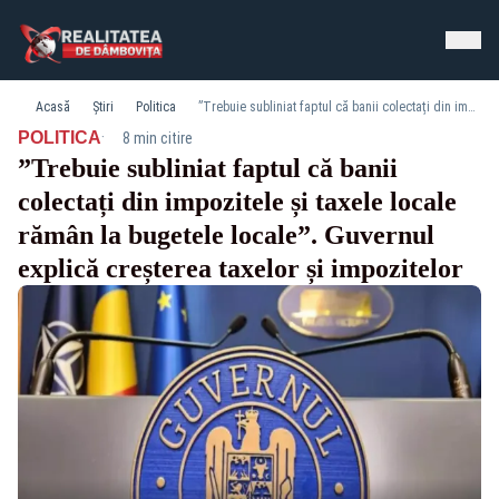
Acasă
Știri
Politica
”Trebuie subliniat faptul că banii colectați din impozitele și taxele locale rămân la bugetele locale”. Guvernul explică creșterea taxelor și impozitelor
·
POLITICA
8 min citire
”Trebuie subliniat faptul că banii
colectați din impozitele și taxele locale
rămân la bugetele locale”. Guvernul
explică creșterea taxelor și impozitelor