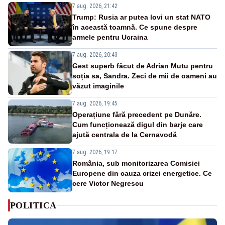
7 aug. 2026, 21:42
Trump: Rusia ar putea lovi un stat NATO
în această toamnă. Ce spune despre
armele pentru Ucraina
7 aug. 2026, 20:43
Gest superb făcut de Adrian Mutu pentru
soția sa, Sandra. Zeci de mii de oameni au
văzut imaginile
7 aug. 2026, 19:45
Operațiune fără precedent pe Dunăre.
Cum funcționează digul din barje care
ajută centrala de la Cernavodă
7 aug. 2026, 19:17
România, sub monitorizarea Comisiei
Europene din cauza crizei energetice. Ce
cere Victor Negrescu
POLITICA