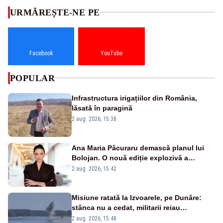
URMĂREȘTE-NE PE
Facebook
YouTube
POPULAR
Infrastructura irigațiilor din România,
lăsată în paragină
2 aug. 2026, 15:38
Ana Maria Păcuraru demască planul lui
Bolojan. O nouă ediție explozivă a
emisiunii „Miza Zilei” la Realitatea PLUS
2 aug. 2026, 15:42
Misiune ratată la Izvoarele, pe Dunăre:
stânca nu a cedat, militarii reiau
detonările luni – VIDEO
2 aug. 2026, 15:48