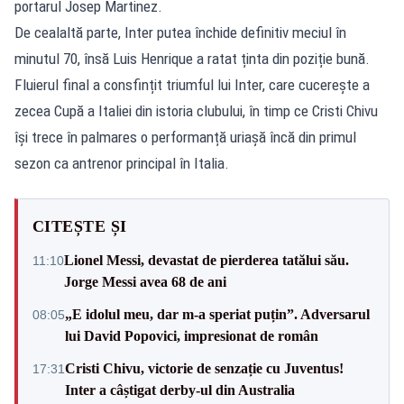
portarul Josep Martinez.
De cealaltă parte, Inter putea închide definitiv meciul în
minutul 70, însă Luis Henrique a ratat ținta din poziție bună.
Fluierul final a consfințit triumful lui Inter, care cucerește a
zecea Cupă a Italiei din istoria clubului, în timp ce Cristi Chivu
își trece în palmares o performanță uriașă încă din primul
sezon ca antrenor principal în Italia.
CITEȘTE ȘI
Lionel Messi, devastat de pierderea tatălui său.
11:10
Jorge Messi avea 68 de ani
„E idolul meu, dar m-a speriat puțin”. Adversarul
08:05
lui David Popovici, impresionat de român
Cristi Chivu, victorie de senzație cu Juventus!
17:31
Inter a câștigat derby-ul din Australia