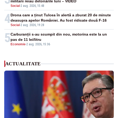
militarii reiau detonările luni – VIDEO
Social
-
2 aug. 2026, 15:48
4
Drona care a ținut Tulcea în alertă a zburat 20 de minute
deasupra apelor României. Au fost ridicate două F-16
Social
-
2 aug. 2026, 19:28
5
Carburanții s-au scumpit din nou, motorina este la un
pas de 11 lei/litru
Economie
-
2 aug. 2026, 15:36
ACTUALITATE