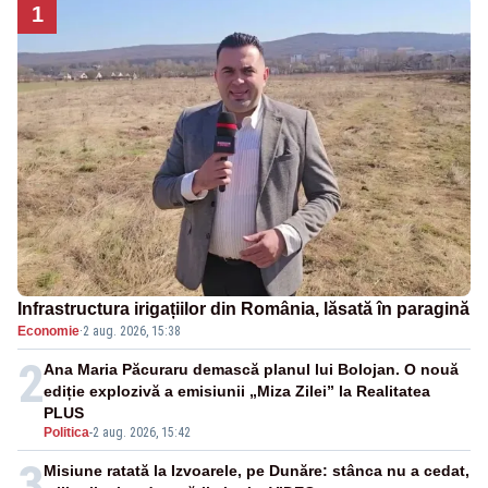
1
Infrastructura irigațiilor din România, lăsată în paragină
Economie
·
2 aug. 2026, 15:38
2
Ana Maria Păcuraru demască planul lui Bolojan. O nouă
ediție explozivă a emisiunii „Miza Zilei” la Realitatea
PLUS
Politica
-
2 aug. 2026, 15:42
3
Misiune ratată la Izvoarele, pe Dunăre: stânca nu a cedat,