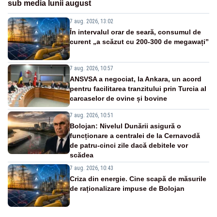
sub media lunii august
7 aug. 2026, 13:02
În intervalul orar de seară, consumul de
curent „a scăzut cu 200-300 de megawați”
7 aug. 2026, 10:57
ANSVSA a negociat, la Ankara, un acord
pentru facilitarea tranzitului prin Turcia al
carcaselor de ovine și bovine
7 aug. 2026, 10:51
Bolojan: Nivelul Dunării asigură o
funcționare a centralei de la Cernavodă
de patru-cinci zile dacă debitele vor
scădea
7 aug. 2026, 10:43
Criza din energie. Cine scapă de măsurile
de raționalizare impuse de Bolojan