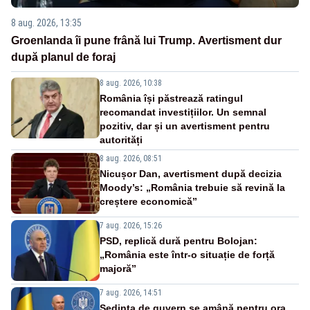
8 aug. 2026, 13:35
Groenlanda îi pune frână lui Trump. Avertisment dur
după planul de foraj
8 aug. 2026, 10:38
România își păstrează ratingul
recomandat investițiilor. Un semnal
pozitiv, dar și un avertisment pentru
autorități
8 aug. 2026, 08:51
Nicușor Dan, avertisment după decizia
Moody’s: „România trebuie să revină la
creștere economică”
7 aug. 2026, 15:26
PSD, replică dură pentru Bolojan:
„România este într-o situație de forță
majoră”
7 aug. 2026, 14:51
Ședința de guvern se amână pentru ora