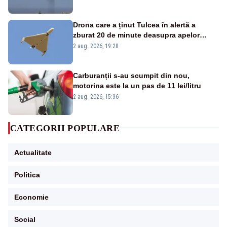
Drona care a ținut Tulcea în alertă a
zburat 20 de minute deasupra apelor
României. Au fost ridicate două F-16
2 aug. 2026, 19:28
Carburanții s-au scumpit din nou,
motorina este la un pas de 11 lei/litru
2 aug. 2026, 15:36
CATEGORII POPULARE
Actualitate
Politica
Economie
Social