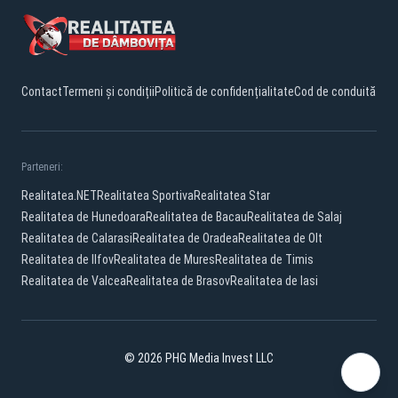
Contact
Termeni și condiții
Politică de confidențialitate
Cod de conduită
Parteneri:
Realitatea.NET
Realitatea Sportiva
Realitatea Star
Realitatea de Hunedoara
Realitatea de Bacau
Realitatea de Salaj
Realitatea de Calarasi
Realitatea de Oradea
Realitatea de Olt
Realitatea de Ilfov
Realitatea de Mures
Realitatea de Timis
Realitatea de Valcea
Realitatea de Brasov
Realitatea de Iasi
© 2026 PHG Media Invest LLC
Facebook
YouTube