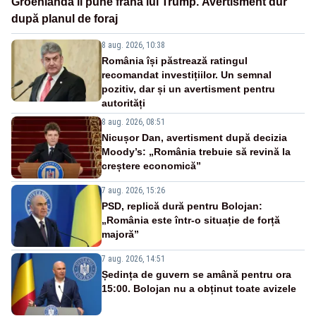
Groenlanda îi pune frână lui Trump. Avertisment dur
după planul de foraj
8 aug. 2026, 10:38
România își păstrează ratingul
recomandat investițiilor. Un semnal
pozitiv, dar și un avertisment pentru
autorități
8 aug. 2026, 08:51
Nicușor Dan, avertisment după decizia
Moody’s: „România trebuie să revină la
creștere economică”
7 aug. 2026, 15:26
PSD, replică dură pentru Bolojan:
„România este într-o situație de forță
majoră”
7 aug. 2026, 14:51
Ședința de guvern se amână pentru ora
15:00. Bolojan nu a obținut toate avizele