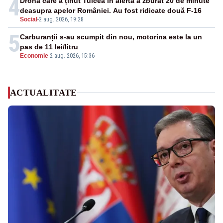
4
Drona care a ținut Tulcea în alertă a zburat 20 de minute
deasupra apelor României. Au fost ridicate două F-16
Social
-
2 aug. 2026, 19:28
5
Carburanții s-au scumpit din nou, motorina este la un
pas de 11 lei/litru
Economie
-
2 aug. 2026, 15:36
ACTUALITATE