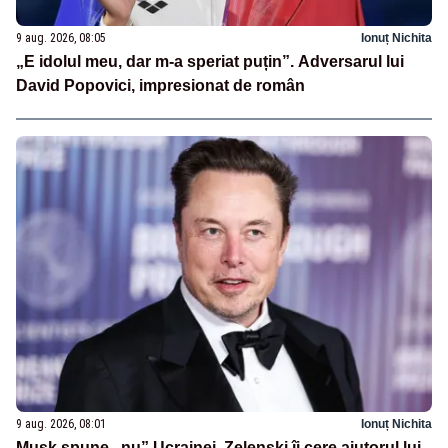
9 aug. 2026, 08:05
Ionuț Nichita
„E idolul meu, dar m-a speriat puțin”. Adversarul lui
David Popovici, impresionat de român
9 aug. 2026, 08:01
Ionuț Nichita
Musk spune „nu” Ucrainei. Zelenski îi cere ajutorul lui