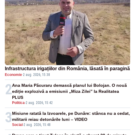
Infrastructura irigațiilor din România, lăsată în paragină
Economie
·
2 aug. 2026, 15:38
2
Ana Maria Păcuraru demască planul lui Bolojan. O nouă
ediție explozivă a emisiunii „Miza Zilei” la Realitatea
PLUS
Politica
-
2 aug. 2026, 15:42
3
Misiune ratată la Izvoarele, pe Dunăre: stânca nu a cedat,
militarii reiau detonările luni – VIDEO
Social
-
2 aug. 2026, 15:48