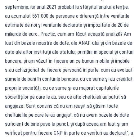
septembrie, iar anul 2021 probabil la sfârşitul anului, atenţie,
au acumulat 561.000 de persoane o diferenţă între veniturile
estimate de noi şi veniturile declarate şi impozitate de 20 de
miliarde de euro. Practic, cum am făcut această analiză? Am
luat din bazele noastre de date, ale ANAF-ului şi din bazele de
date ale altor instituţii ale statului, primării în special şi conturi
bancare, şi am văzut în fiecare an ce bunuri mobile şi imobile
s-au achiziţionat de fiecare persoană în parte, cum au evoluat
sumele de bani în conturile bancare, cu ce sume şi-au creditat
propriile societăţi, cu ce sume şi-au majorat capitalurile
societăţilor pe care le au, sau ce alte cheltuieli au putut să
angajeze. Sunt convins că nu am reuşit să găsim toate
cheltuielile pe care le-au angajat, că nu avem bazele de date
suficient de bine puse la punct, şi după aceea am luat şi am
verificat pentru fiecare CNP în parte ce venituri au declarat”, a