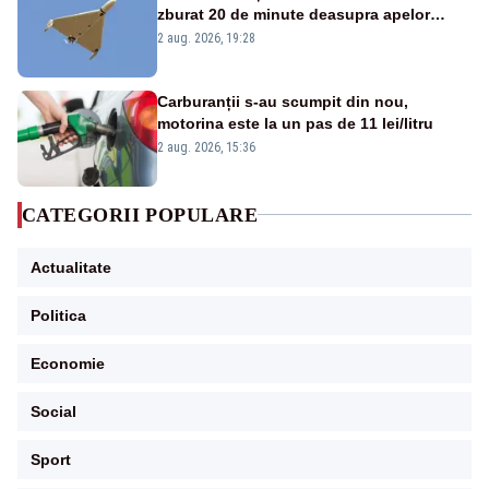
zburat 20 de minute deasupra apelor
României. Au fost ridicate două F-16
2 aug. 2026, 19:28
Carburanții s-au scumpit din nou,
motorina este la un pas de 11 lei/litru
2 aug. 2026, 15:36
CATEGORII POPULARE
Actualitate
Politica
Economie
Social
Sport