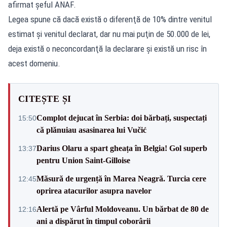
afirmat şeful ANAF.
Legea spune că dacă există o diferenţă de 10% dintre venitul
estimat şi venitul declarat, dar nu mai puţin de 50.000 de lei,
deja există o neconcordanţă la declarare şi există un risc în
acest domeniu.
CITEȘTE ȘI
Complot dejucat în Serbia: doi bărbați, suspectați
15:50
că plănuiau asasinarea lui Vučić
Darius Olaru a spart gheața în Belgia! Gol superb
13:37
pentru Union Saint-Gilloise
Măsură de urgență în Marea Neagră. Turcia cere
12:45
oprirea atacurilor asupra navelor
Alertă pe Vârful Moldoveanu. Un bărbat de 80 de
12:16
ani a dispărut în timpul coborârii