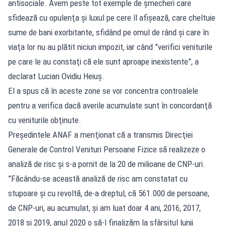
antisociale. Avem peste tot exemple de şmecheri care
sfidează cu opulenţa şi luxul pe cere îl afişează, care cheltuie
sume de bani exorbitante, sfidând pe omul de rând şi care în
viaţa lor nu au plătit niciun impozit, iar când ”verifici veniturile
pe care le au constaţi că ele sunt aproape inexistente”, a
declarat Lucian Ovidiu Heiuş.
El a spus că în aceste zone se vor concentra controalele
pentru a verifica dacă averile acumulate sunt în concordanţă
cu veniturile obţinute.
Preşedintele ANAF a menţionat că a transmis Direcţiei
Generale de Control Venituri Persoane Fizice să realizeze o
analiză de risc şi s-a pornit de la 20 de milioane de CNP-uri.
”Făcându-se această analiză de risc am constatat cu
stupoare şi cu revoltă, de-a dreptul, că 561.000 de persoane,
de CNP-uri, au acumulat, şi am luat doar 4 ani, 2016, 2017,
2018 şi 2019, anul 2020 o să-l finalizăm la sfârşitul lunii