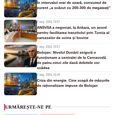
În intervalul orar de seară, consumul de
curent „a scăzut cu 200-300 de megawați”
7 aug. 2026, 10:57
ANSVSA a negociat, la Ankara, un acord
pentru facilitarea tranzitului prin Turcia al
carcaselor de ovine și bovine
7 aug. 2026, 10:51
Bolojan: Nivelul Dunării asigură o
funcționare a centralei de la Cernavodă
de patru-cinci zile dacă debitele vor
scădea
7 aug. 2026, 10:43
Criza din energie. Cine scapă de măsurile
de raționalizare impuse de Bolojan
URMĂREȘTE-NE PE