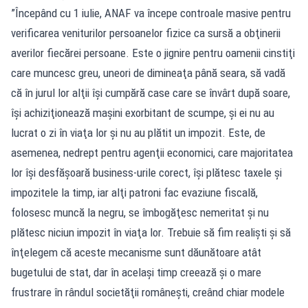
”Începând cu 1 iulie, ANAF va începe controale masive pentru
verificarea veniturilor persoanelor fizice ca sursă a obţinerii
averilor fiecărei persoane. Este o jignire pentru oamenii cinstiţi
care muncesc greu, uneori de dimineaţa până seara, să vadă
că în jurul lor alţii îşi cumpără case care se învârt după soare,
îşi achiziţionează maşini exorbitant de scumpe, şi ei nu au
lucrat o zi în viaţa lor şi nu au plătit un impozit. Este, de
asemenea, nedrept pentru agenţii economici, care majoritatea
lor îşi desfăşoară business-urile corect, îşi plătesc taxele şi
impozitele la timp, iar alţi patroni fac evaziune fiscală,
folosesc muncă la negru, se îmbogăţesc nemeritat şi nu
plătesc niciun impozit în viaţa lor. Trebuie să fim realişti şi să
înţelegem că aceste mecanisme sunt dăunătoare atât
bugetului de stat, dar în acelaşi timp creează şi o mare
frustrare în rândul societăţii româneşti, creând chiar modele