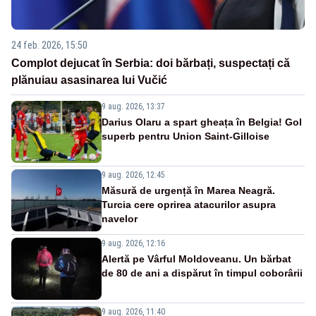
24 feb. 2026, 15:50
Complot dejucat în Serbia: doi bărbați, suspectați că
plănuiau asasinarea lui Vučić
9 aug. 2026, 13:37
Darius Olaru a spart gheața în Belgia! Gol
superb pentru Union Saint-Gilloise
9 aug. 2026, 12:45
Măsură de urgență în Marea Neagră.
Turcia cere oprirea atacurilor asupra
navelor
9 aug. 2026, 12:16
Alertă pe Vârful Moldoveanu. Un bărbat
de 80 de ani a dispărut în timpul coborârii
9 aug. 2026, 11:40