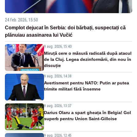
24 feb. 2026, 15:50
Complot dejucat în Serbia: doi bărbați, suspectați că
plănuiau asasinarea lui Vučić
9 aug. 2026, 15:40
Miruță cere o măsură radicală după atacul
de la Cluj. Legea dezinformării, din nou în
discuție
9 aug. 2026, 14:38
Avertisment pentru NATO: Putin ar putea
trimite militari fără însemne
9 aug. 2026, 13:37
Darius Olaru a spart gheața în Belgia! Gol
superb pentru Union Saint-Gilloise
9 aug. 2026, 12:45