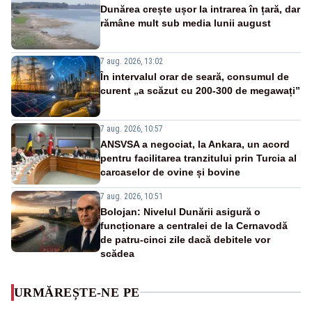
Dunărea crește ușor la intrarea în țară, dar
rămâne mult sub media lunii august
7 aug. 2026, 13:02
În intervalul orar de seară, consumul de
curent „a scăzut cu 200-300 de megawați”
7 aug. 2026, 10:57
ANSVSA a negociat, la Ankara, un acord
pentru facilitarea tranzitului prin Turcia al
carcaselor de ovine și bovine
7 aug. 2026, 10:51
Bolojan: Nivelul Dunării asigură o
funcționare a centralei de la Cernavodă
de patru-cinci zile dacă debitele vor
scădea
URMĂREȘTE-NE PE