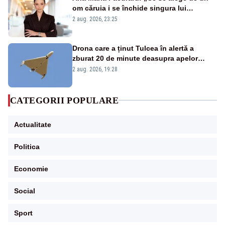
om căruia i se închide singura lui
portiță?”
2 aug. 2026, 23:25
Drona care a ținut Tulcea în alertă a
zburat 20 de minute deasupra apelor
României. Au fost ridicate două F-16
2 aug. 2026, 19:28
CATEGORII POPULARE
Actualitate
Politica
Economie
Social
Sport