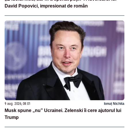
David Popovici, impresionat de român
9 aug. 2026, 08:01
Ionuț Nichita
Musk spune „nu” Ucrainei. Zelenski îi cere ajutorul lui
Trump