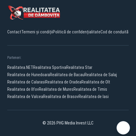
Contact
Termeni și condiții
Politică de confidențialitate
Cod de conduită
Parteneri:
Realitatea.NET
Realitatea Sportiva
Realitatea Star
Realitatea de Hunedoara
Realitatea de Bacau
Realitatea de Salaj
Realitatea de Calarasi
Realitatea de Oradea
Realitatea de Olt
Realitatea de Ilfov
Realitatea de Mures
Realitatea de Timis
Realitatea de Valcea
Realitatea de Brasov
Realitatea de Iasi
© 2026 PHG Media Invest LLC
Facebook
YouTube