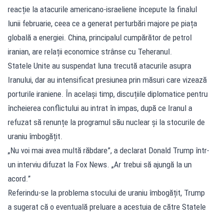
reacție la atacurile americano-israeliene începute la finalul
lunii februarie, ceea ce a generat perturbări majore pe piața
globală a energiei. China, principalul cumpărător de petrol
iranian, are relații economice strânse cu Teheranul.
Statele Unite au suspendat luna trecută atacurile asupra
Iranului, dar au intensificat presiunea prin măsuri care vizează
porturile iraniene. În același timp, discuțiile diplomatice pentru
încheierea conflictului au intrat în impas, după ce Iranul a
refuzat să renunțe la programul său nuclear și la stocurile de
uraniu îmbogățit.
„Nu voi mai avea multă răbdare”, a declarat Donald Trump într-
un interviu difuzat la Fox News. „Ar trebui să ajungă la un
acord.”
Referindu-se la problema stocului de uraniu îmbogățit, Trump
a sugerat că o eventuală preluare a acestuia de către Statele