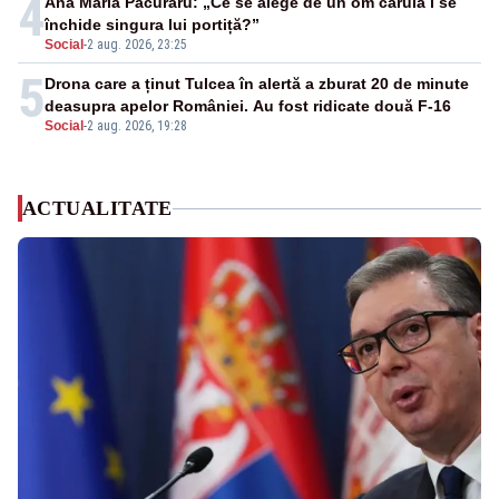
4
Ana Maria Păcuraru: „Ce se alege de un om căruia i se
închide singura lui portiță?”
Social
-
2 aug. 2026, 23:25
5
Drona care a ținut Tulcea în alertă a zburat 20 de minute
deasupra apelor României. Au fost ridicate două F-16
Social
-
2 aug. 2026, 19:28
ACTUALITATE