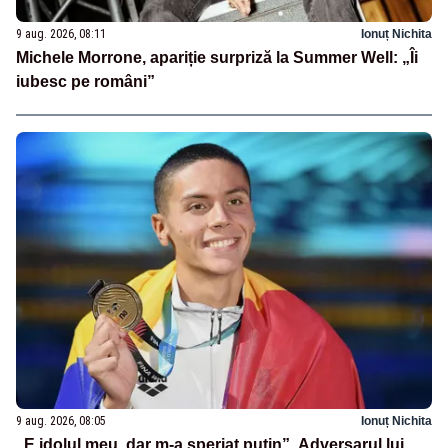
9 aug. 2026, 08:11
Ionuț Nichita
Michele Morrone, apariție surpriză la Summer Well: „Îi
iubesc pe români”
9 aug. 2026, 08:05
Ionuț Nichita
„E idolul meu, dar m-a speriat puțin”. Adversarul lui