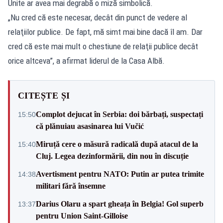
Unite ar avea mai degrabă o miză simbolică.
„Nu cred că este necesar, decât din punct de vedere al
relaţiilor publice. De fapt, mă simt mai bine dacă îl am. Dar
cred că este mai mult o chestiune de relaţii publice decât
orice altceva”, a afirmat liderul de la Casa Albă.
CITEȘTE ȘI
Complot dejucat în Serbia: doi bărbați, suspectați
15:50
că plănuiau asasinarea lui Vučić
Miruță cere o măsură radicală după atacul de la
15:40
Cluj. Legea dezinformării, din nou în discuție
Avertisment pentru NATO: Putin ar putea trimite
14:38
militari fără însemne
Darius Olaru a spart gheața în Belgia! Gol superb
13:37
pentru Union Saint-Gilloise