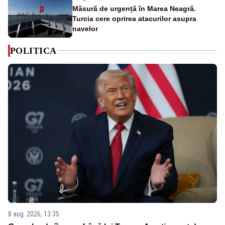
Măsură de urgență în Marea Neagră.
Turcia cere oprirea atacurilor asupra
navelor
POLITICA
8 aug. 2026, 13:35