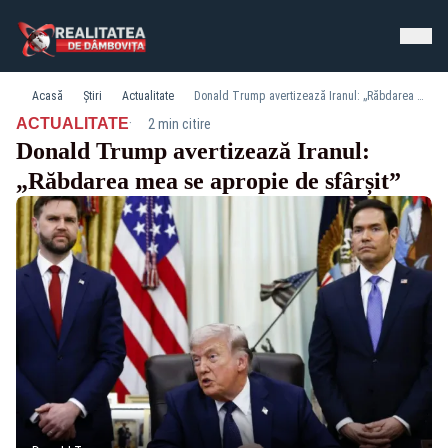
Acasă
Știri
Actualitate
Donald Trump avertizează Iranul: „Răbdarea mea se apropie de sfârșit”
·
ACTUALITATE
2 min citire
Donald Trump avertizează Iranul:
„Răbdarea mea se apropie de sfârșit”