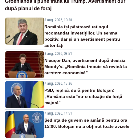
Groenlanda îi pune frână lui Trump. Avertisment dur
după planul de foraj
8 aug. 2026, 10:38
România își păstrează ratingul
recomandat investițiilor. Un semnal
pozitiv, dar și un avertisment pentru
autorități
8 aug. 2026, 08:51
Nicușor Dan, avertisment după decizia
Moody’s: „România trebuie să revină la
creștere economică”
7 aug. 2026, 15:26
PSD, replică dură pentru Bolojan:
„România este într-o situație de forță
majoră”
7 aug. 2026, 14:51
Ședința de guvern se amână pentru ora
15:00. Bolojan nu a obținut toate avizele