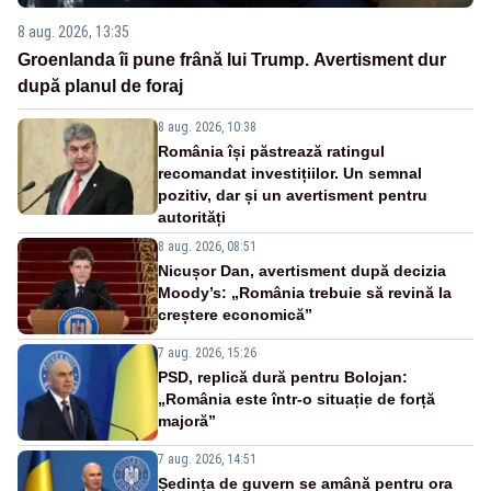
8 aug. 2026, 13:35
Groenlanda îi pune frână lui Trump. Avertisment dur
după planul de foraj
8 aug. 2026, 10:38
România își păstrează ratingul
recomandat investițiilor. Un semnal
pozitiv, dar și un avertisment pentru
autorități
8 aug. 2026, 08:51
Nicușor Dan, avertisment după decizia
Moody’s: „România trebuie să revină la
creștere economică”
7 aug. 2026, 15:26
PSD, replică dură pentru Bolojan:
„România este într-o situație de forță
majoră”
7 aug. 2026, 14:51
Ședința de guvern se amână pentru ora