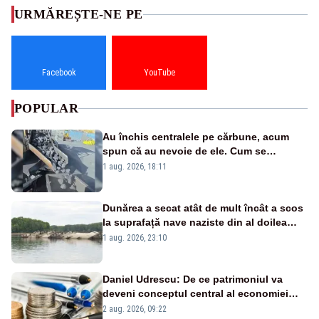
URMĂREȘTE-NE PE
Facebook
YouTube
POPULAR
Au închis centralele pe cărbune, acum
spun că au nevoie de ele. Cum se
pasează vina în plină criză energetică
1 aug. 2026, 18:11
Dunărea a secat atât de mult încât a scos
la suprafață nave naziste din al doilea
război mondial
1 aug. 2026, 23:10
Daniel Udrescu: De ce patrimoniul va
deveni conceptul central al economiei
viitoare?
2 aug. 2026, 09:22