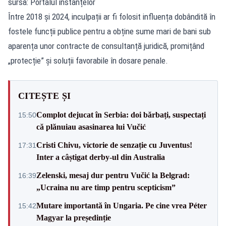
sursă: Portalul instanțelor
Între 2018 și 2024, inculpații ar fi folosit influența dobândită în
fostele funcții publice pentru a obține sume mari de bani sub
aparența unor contracte de consultanță juridică, promițând
„protecție” și soluții favorabile în dosare penale.
CITEȘTE ȘI
Complot dejucat în Serbia: doi bărbați, suspectați
15:50
că plănuiau asasinarea lui Vučić
Cristi Chivu, victorie de senzație cu Juventus!
17:31
Inter a câștigat derby-ul din Australia
Zelenski, mesaj dur pentru Vučić la Belgrad:
16:39
„Ucraina nu are timp pentru scepticism”
Mutare importantă în Ungaria. Pe cine vrea Péter
15:42
Magyar la președinție