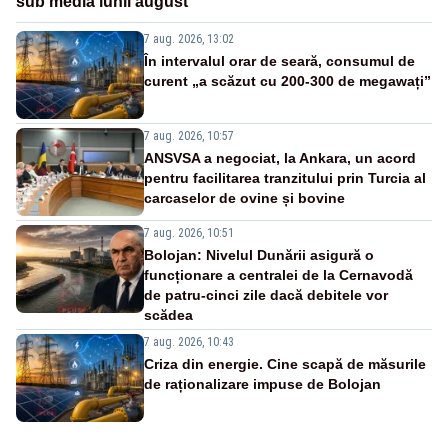
sub media lunii august
7 aug. 2026, 13:02
În intervalul orar de seară, consumul de
curent „a scăzut cu 200-300 de megawați”
7 aug. 2026, 10:57
ANSVSA a negociat, la Ankara, un acord
pentru facilitarea tranzitului prin Turcia al
carcaselor de ovine și bovine
7 aug. 2026, 10:51
Bolojan: Nivelul Dunării asigură o
funcționare a centralei de la Cernavodă
de patru-cinci zile dacă debitele vor
scădea
7 aug. 2026, 10:43
Criza din energie. Cine scapă de măsurile
de raționalizare impuse de Bolojan