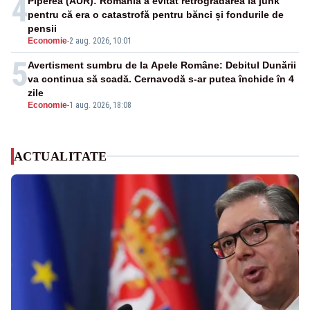
4
Piperea (AUR): România a evitat retrogradarea la junk
pentru că era o catastrofă pentru bănci și fondurile de
pensii
Economie
-
2 aug. 2026, 10:01
5
Avertisment sumbru de la Apele Române: Debitul Dunării
va continua să scadă. Cernavodă s-ar putea închide în 4
zile
Economie
-
1 aug. 2026, 18:08
ACTUALITATE