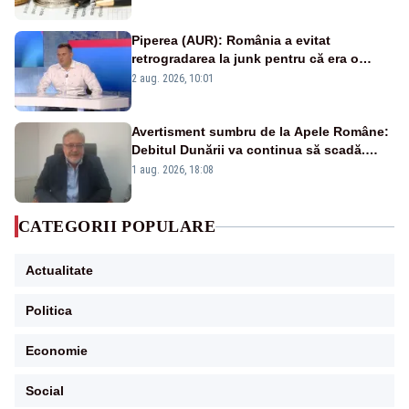
Piperea (AUR): România a evitat
retrogradarea la junk pentru că era o
catastrofă pentru bănci și fondurile de
2 aug. 2026, 10:01
pensii
Avertisment sumbru de la Apele Române:
Debitul Dunării va continua să scadă.
Cernavodă s-ar putea închide în 4 zile
1 aug. 2026, 18:08
CATEGORII POPULARE
Actualitate
Politica
Economie
Social