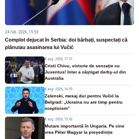
24 feb. 2026, 15:50
Complot dejucat în Serbia: doi bărbați, suspectați că
plănuiau asasinarea lui Vučić
8 aug. 2026, 17:31
Cristi Chivu, victorie de senzație cu
Juventus! Inter a câștigat derby-ul din
Australia
8 aug. 2026, 16:39
Zelenski, mesaj dur pentru Vučić la
Belgrad: „Ucraina nu are timp pentru
scepticism”
8 aug. 2026, 15:42
Mutare importantă în Ungaria. Pe cine
vrea Péter Magyar la președinție