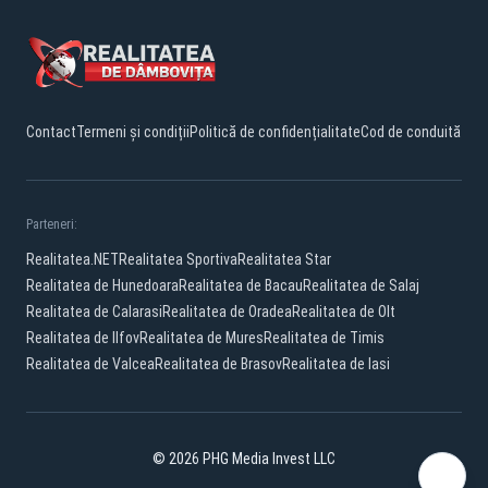
Contact
Termeni și condiții
Politică de confidențialitate
Cod de conduită
Parteneri:
Realitatea.NET
Realitatea Sportiva
Realitatea Star
Realitatea de Hunedoara
Realitatea de Bacau
Realitatea de Salaj
Realitatea de Calarasi
Realitatea de Oradea
Realitatea de Olt
Realitatea de Ilfov
Realitatea de Mures
Realitatea de Timis
Realitatea de Valcea
Realitatea de Brasov
Realitatea de Iasi
© 2026 PHG Media Invest LLC
Facebook
YouTube