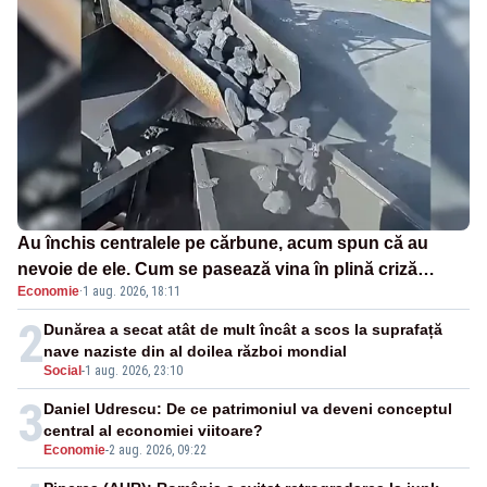
Au închis centralele pe cărbune, acum spun că au
nevoie de ele. Cum se pasează vina în plină criză
Economie
·
1 aug. 2026, 18:11
energetică
2
Dunărea a secat atât de mult încât a scos la suprafață
nave naziste din al doilea război mondial
Social
-
1 aug. 2026, 23:10
3
Daniel Udrescu: De ce patrimoniul va deveni conceptul
central al economiei viitoare?
Economie
-
2 aug. 2026, 09:22