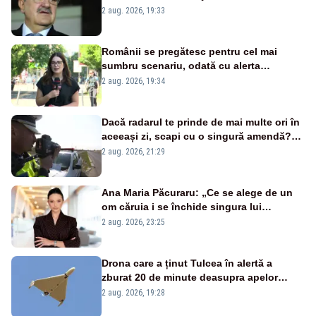
țipă mai tare, ci pe proiecte”
2 aug. 2026, 19:33
Românii se pregătesc pentru cel mai
sumbru scenariu, odată cu alerta
energetică
2 aug. 2026, 19:34
Dacă radarul te prinde de mai multe ori în
aceeași zi, scapi cu o singură amendă?
Ce spune legea
2 aug. 2026, 21:29
Ana Maria Păcuraru: „Ce se alege de un
om căruia i se închide singura lui
portiță?”
2 aug. 2026, 23:25
Drona care a ținut Tulcea în alertă a
zburat 20 de minute deasupra apelor
României. Au fost ridicate două F-16
2 aug. 2026, 19:28