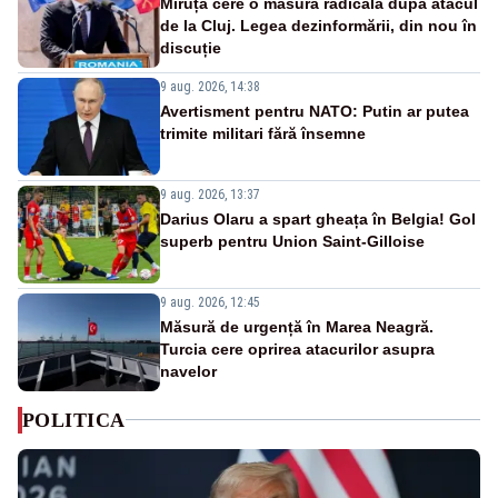
Miruță cere o măsură radicală după atacul
de la Cluj. Legea dezinformării, din nou în
discuție
9 aug. 2026, 14:38
Avertisment pentru NATO: Putin ar putea
trimite militari fără însemne
9 aug. 2026, 13:37
Darius Olaru a spart gheața în Belgia! Gol
superb pentru Union Saint-Gilloise
9 aug. 2026, 12:45
Măsură de urgență în Marea Neagră.
Turcia cere oprirea atacurilor asupra
navelor
POLITICA