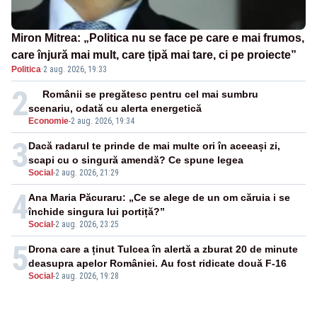
Miron Mitrea: „Politica nu se face pe care e mai frumos,
care înjură mai mult, care țipă mai tare, ci pe proiecte”
Politica
·
2 aug. 2026, 19:33
2
Românii se pregătesc pentru cel mai sumbru
scenariu, odată cu alerta energetică
Economie
-
2 aug. 2026, 19:34
3
Dacă radarul te prinde de mai multe ori în aceeași zi,
scapi cu o singură amendă? Ce spune legea
Social
-
2 aug. 2026, 21:29
4
Ana Maria Păcuraru: „Ce se alege de un om căruia i se
închide singura lui portiță?”
Social
-
2 aug. 2026, 23:25
5
Drona care a ținut Tulcea în alertă a zburat 20 de minute
deasupra apelor României. Au fost ridicate două F-16
Social
-
2 aug. 2026, 19:28