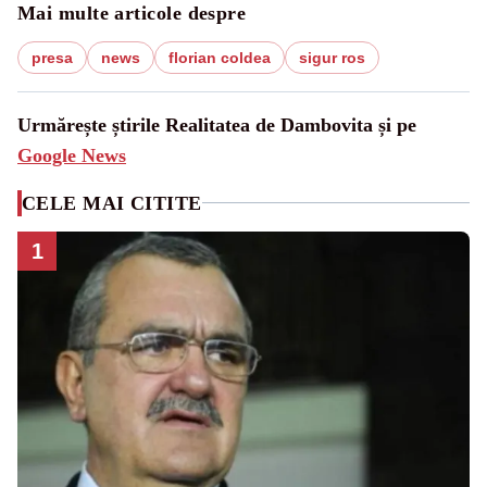
Mai multe articole despre
presa
news
florian coldea
sigur ros
Urmărește știrile Realitatea de Dambovita și pe
Google News
CELE MAI CITITE
1