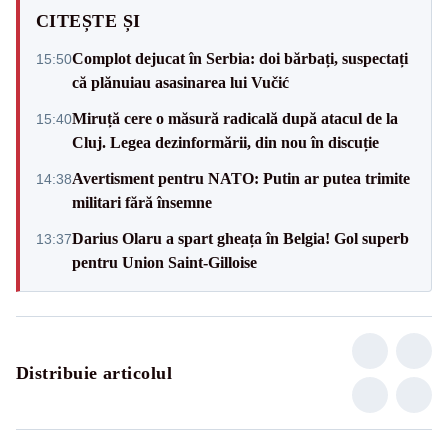
CITEȘTE ȘI
Complot dejucat în Serbia: doi bărbați, suspectați
15:50
că plănuiau asasinarea lui Vučić
Miruță cere o măsură radicală după atacul de la
15:40
Cluj. Legea dezinformării, din nou în discuție
Avertisment pentru NATO: Putin ar putea trimite
14:38
militari fără însemne
Darius Olaru a spart gheața în Belgia! Gol superb
13:37
pentru Union Saint-Gilloise
Distribuie articolul