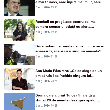
e mai frumos, care înjură mai mult, care
țipă mai tare, ci pe proiecte”
2 aug. 2026, 19:33
Românii se pregătesc pentru cel mai
sumbru scenariu, odată cu alerta
energetică
2 aug. 2026, 19:34
Dacă radarul te prinde de mai multe ori în
aceeași zi, scapi cu o singură amendă?
Ce spune legea
2 aug. 2026, 21:29
Ana Maria Păcuraru: „Ce se alege de un
om căruia i se închide singura lui
portiță?”
2 aug. 2026, 23:25
Drona care a ținut Tulcea în alertă a
zburat 20 de minute deasupra apelor
României. Au fost ridicate două F-16
2 aug. 2026, 19:28