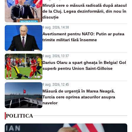
Miruță cere o măsură radicală după atacul
de la Cluj. Legea dezinformării, din nou în
discuție
9 aug. 2026, 14:38
Avertisment pentru NATO: Putin ar putea
trimite militari fără însemne
9 aug. 2026, 13:37
Darius Olaru a spart gheața în Belgia! Gol
superb pentru Union Saint-Gilloise
9 aug. 2026, 12:45
Măsură de urgență în Marea Neagră.
Turcia cere oprirea atacurilor asupra
navelor
POLITICA