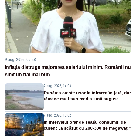
9 aug. 2026, 09:28
Inflația distruge majorarea salariului minim. Românii nu
simt un trai mai bun
7 aug. 2026, 14:03
Dunărea crește ușor la intrarea în țară, dar
rămâne mult sub media lunii august
7 aug. 2026, 13:02
În intervalul orar de seară, consumul de
curent „a scăzut cu 200-300 de megawați”