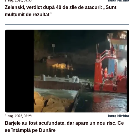
9 aug. 2026, 09:35
Ionuț Nichita
Zelenski, verdict după 40 de zile de atacuri: „Sunt
mulțumit de rezultat”
9 aug. 2026, 08:29
Ionuț Nichita
Barjele au fost scufundate, dar apare un nou risc. Ce
se întâmplă pe Dunăre