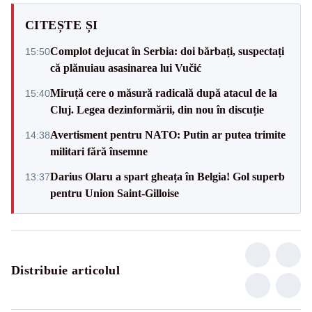
CITEȘTE ȘI
Complot dejucat în Serbia: doi bărbați, suspectați
15:50
că plănuiau asasinarea lui Vučić
Miruță cere o măsură radicală după atacul de la
15:40
Cluj. Legea dezinformării, din nou în discuție
Avertisment pentru NATO: Putin ar putea trimite
14:38
militari fără însemne
Darius Olaru a spart gheața în Belgia! Gol superb
13:37
pentru Union Saint-Gilloise
Distribuie articolul