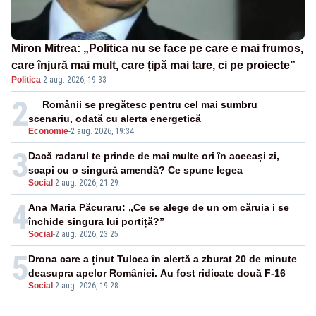
Miron Mitrea: „Politica nu se face pe care e mai frumos,
care înjură mai mult, care țipă mai tare, ci pe proiecte”
Politica
·
2 aug. 2026, 19:33
2
Românii se pregătesc pentru cel mai sumbru
scenariu, odată cu alerta energetică
Economie
-
2 aug. 2026, 19:34
3
Dacă radarul te prinde de mai multe ori în aceeași zi,
scapi cu o singură amendă? Ce spune legea
Social
-
2 aug. 2026, 21:29
4
Ana Maria Păcuraru: „Ce se alege de un om căruia i se
închide singura lui portiță?”
Social
-
2 aug. 2026, 23:25
5
Drona care a ținut Tulcea în alertă a zburat 20 de minute
deasupra apelor României. Au fost ridicate două F-16
Social
-
2 aug. 2026, 19:28