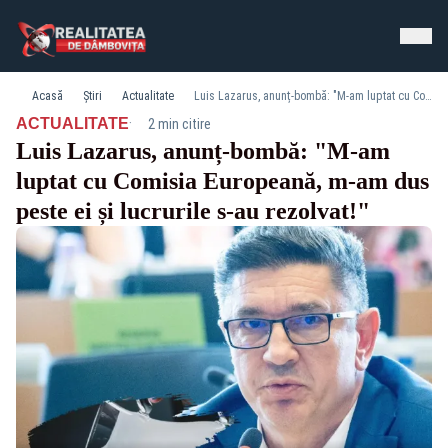
Acasă
Știri
Actualitate
Luis Lazarus, anunț-bombă: "M-am luptat cu Comisia Europeană, m-am dus peste ei și lucrurile s-au rezolvat!"
·
ACTUALITATE
2 min citire
Luis Lazarus, anunț-bombă: "M-am
luptat cu Comisia Europeană, m-am dus
peste ei și lucrurile s-au rezolvat!"