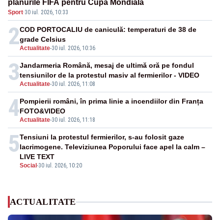
planurile FIFA pentru Cupa Mondială
Sport
·
30 iul. 2026, 10:33
2
COD PORTOCALIU de caniculă: temperaturi de 38 de
grade Celsius
Actualitate
-
30 iul. 2026, 10:36
3
Jandarmeria Română, mesaj de ultimă oră pe fondul
tensiunilor de la protestul masiv al fermierilor - VIDEO
Actualitate
-
30 iul. 2026, 11:08
4
Pompierii români, în prima linie a incendiilor din Franța
FOTO&VIDEO
Actualitate
-
30 iul. 2026, 11:18
5
Tensiuni la protestul fermierilor, s-au folosit gaze
lacrimogene. Televiziunea Poporului face apel la calm –
LIVE TEXT
Social
-
30 iul. 2026, 10:20
ACTUALITATE