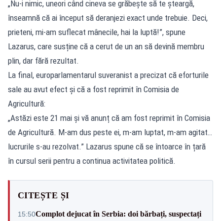
„Nu-i nimic, uneori când cineva se grăbește să te șteargă,
înseamnă că ai început să deranjezi exact unde trebuie. Deci,
prieteni, mi-am suflecat mânecile, hai la luptă!”, spune
Lazarus, care susține că a cerut de un an să devină membru
plin, dar fără rezultat.
La final, europarlamentarul suveranist a precizat că eforturile
sale au avut efect și că a fost reprimit în Comisia de
Agricultură:
„Astăzi este 21 mai și vă anunț că am fost reprimit în Comisia
de Agricultură. M-am dus peste ei, m-am luptat, m-am agitat…
lucrurile s-au rezolvat.” Lazarus spune că se întoarce în țară
în cursul serii pentru a continua activitatea politică.
CITEȘTE ȘI
Complot dejucat în Serbia: doi bărbați, suspectați
15:50