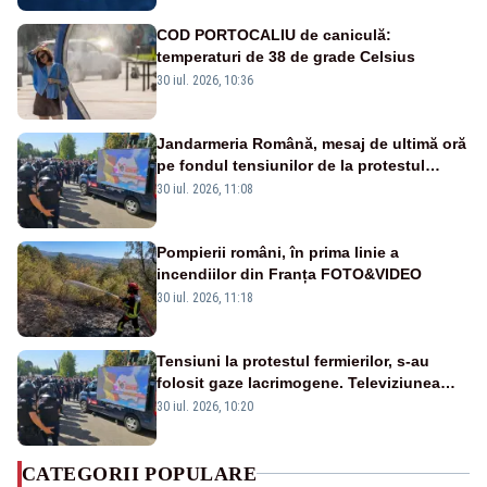
COD PORTOCALIU de caniculă:
temperaturi de 38 de grade Celsius
30 iul. 2026, 10:36
Jandarmeria Română, mesaj de ultimă oră
pe fondul tensiunilor de la protestul
masiv al fermierilor - VIDEO
30 iul. 2026, 11:08
Pompierii români, în prima linie a
incendiilor din Franța FOTO&VIDEO
30 iul. 2026, 11:18
Tensiuni la protestul fermierilor, s-au
folosit gaze lacrimogene. Televiziunea
Poporului face apel la calm – LIVE TEXT
30 iul. 2026, 10:20
CATEGORII POPULARE