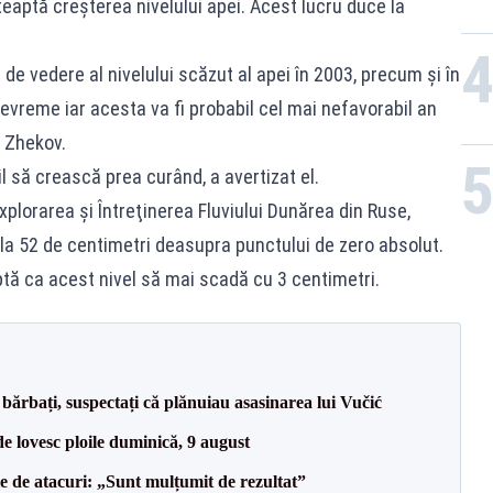
teaptă creşterea nivelului apei. Acest lucru duce la
t de vedere al nivelului scăzut al apei în 2003, precum şi în
evreme iar acesta va fi probabil cel mai nefavorabil an
t Zhekov.
l să crească prea curând, a avertizat el.
lorarea şi Întreţinerea Fluviului Dunărea din Ruse,
 la 52 de centimetri deasupra punctului de zero absolut.
ptă ca acest nivel să mai scadă cu 3 centimetri.
bărbați, suspectați că plănuiau asasinarea lui Vučić
e lovesc ploile duminică, 9 august
le de atacuri: „Sunt mulțumit de rezultat”