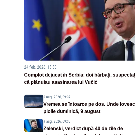
24 feb. 2026, 15:50
Complot dejucat în Serbia: doi bărbați, suspectaț
că plănuiau asasinarea lui Vučić
9 aug. 2026, 09:37
Vremea se întoarce pe dos. Unde lovesc
ploile duminică, 9 august
9 aug. 2026, 09:35
Zelenski, verdict după 40 de zile de