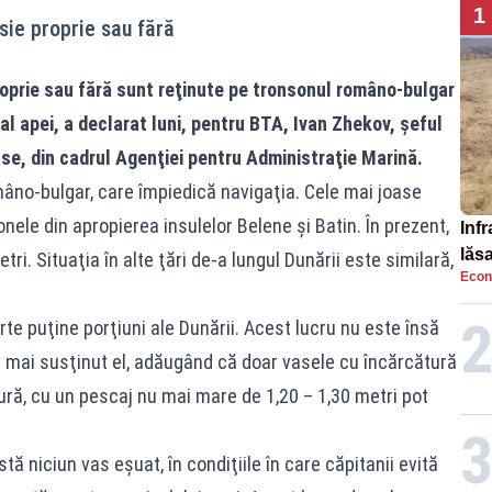
1
sie proprie sau fără
roprie sau fără sunt reţinute pe tronsonul româno-bulgar
 al apei, a declarat luni, pentru BTA, Ivan Zhekov, şeful
use, din cadrul Agenţiei pentru Administraţie Marină.
mâno-bulgar, care împiedică navigaţia. Cele mai joase
onele din apropierea insulelor Belene şi Batin. În prezent,
Infr
lăs
i. Situaţia în alte ţări de-a lungul Dunării este similară,
Econ
te puţine porţiuni ale Dunării. Acest lucru nu este însă
a mai susţinut el, adăugând că doar vasele cu încărcătură
ură, cu un pescaj nu mai mare de 1,20 – 1,30 metri pot
tă niciun vas eşuat, în condiţiile în care căpitanii evită