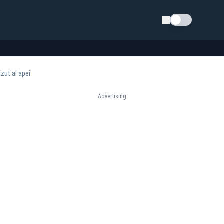
Schimba tema
zut al apei
Advertising