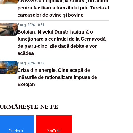
ANSVSA a negociat, la Ankara, un acord
pentru facilitarea tranzitului prin Turcia al
carcaselor de ovine și bovine
7 aug. 2026, 10:51
Bolojan: Nivelul Dunării asigură o
funcționare a centralei de la Cernavodă
de patru-cinci zile dacă debitele vor
scădea
7 aug. 2026, 10:43
Criza din energie. Cine scapă de
măsurile de raționalizare impuse de
Bolojan
URMĂREȘTE-NE PE
Facebook
YouTube