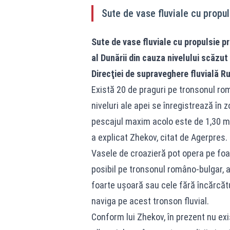
Sute de vase fluviale cu propul
Sute de vase fluviale cu propulsie p
al Dunării din cauza nivelului scăzut
Direcţiei de supraveghere fluvială R
Există 20 de praguri pe tronsonul ro
niveluri ale apei se înregistrează în z
pescajul maxim acolo este de 1,30 metr
a explicat Zhekov, citat de Agerpres.
Vasele de croazieră pot opera pe foar
posibil pe tronsonul româno-bulgar, 
foarte uşoară sau cele fără încărcăt
naviga pe acest tronson fluvial.
Conform lui Zhekov, în prezent nu exis