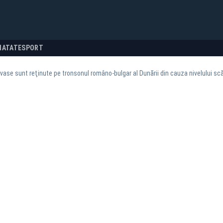
NATATE
SPORT
vase sunt reţinute pe tronsonul româno-bulgar al Dunării din cauza nivelului scă