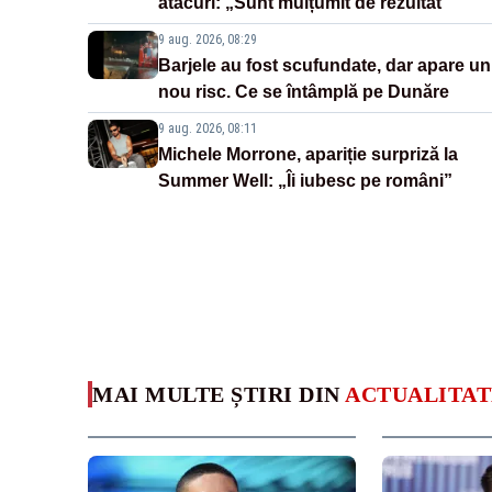
atacuri: „Sunt mulțumit de rezultat”
9 aug. 2026, 08:29
Barjele au fost scufundate, dar apare un
nou risc. Ce se întâmplă pe Dunăre
9 aug. 2026, 08:11
Michele Morrone, apariție surpriză la
Summer Well: „Îi iubesc pe români”
MAI MULTE ȘTIRI DIN
ACTUALITAT