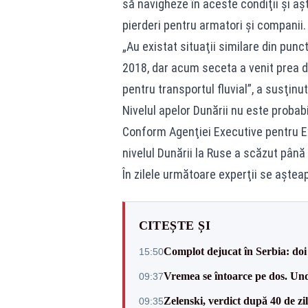
să navigheze în aceste condiţii şi aş
pierderi pentru armatori şi companii.
„Au existat situaţii similare din punc
2018, dar acum seceta a venit prea d
pentru transportul fluvial”, a susţinu
Nivelul apelor Dunării nu este probabi
Conform Agenţiei Executive pentru Exp
nivelul Dunării la Ruse a scăzut până
În zilele următoare experţii se aştea
CITEȘTE ȘI
Complot dejucat în Serbia: doi 
15:50
Vremea se întoarce pe dos. Und
09:37
Zelenski, verdict după 40 de zi
09:35