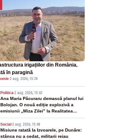
astructura irigațiilor din România,
ată în paragină
omie
·
2 aug. 2026, 15:38
2
Politica
-
2 aug. 2026, 15:42
Ana Maria Păcuraru demască planul lui
Bolojan. O nouă ediție explozivă a
emisiunii „Miza Zilei” la Realitatea
PLUS
3
Social
-
2 aug. 2026, 15:48
Misiune ratată la Izvoarele, pe Dunăre:
stânca nu a cedat, militarii reiau