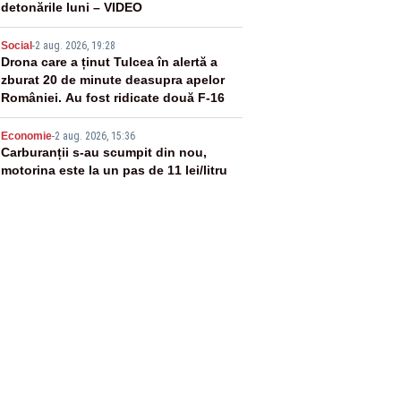
detonările luni – VIDEO
4
Social
-
2 aug. 2026, 19:28
Drona care a ținut Tulcea în alertă a
zburat 20 de minute deasupra apelor
României. Au fost ridicate două F-16
5
Economie
-
2 aug. 2026, 15:36
Carburanții s-au scumpit din nou,
motorina este la un pas de 11 lei/litru