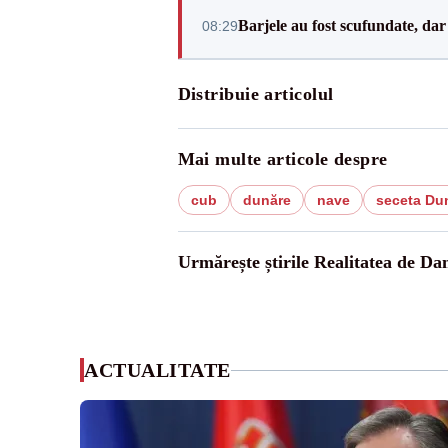
Barjele au fost scufundate, da
08:29
Distribuie articolul
Mai multe articole despre
cub
dunăre
nave
seceta Du
Urmărește știrile Realitatea de Da
ACTUALITATE