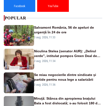
Facebook
YouTube
POPULAR
Salvamont România, 56 de apeluri de
urgență în 24 de ore
3 aug. 2026, 11:33
Niculina Stelea (senator AUR): „Delirul
verde”, intitulat pompos Green Deal de
către Bruxelles, este în mare măsură
3 aug. 2026, 11:34
vinovat de prezumtiva apocalipsă
energetică”
Se reiau negocierile dintre sindicate și
partide pentru noua lege a salarizării
3 aug. 2026, 11:36
Miruţă: Stânca din apropierea braţului
Bala a fost dislocată; s-au folosit 180 de