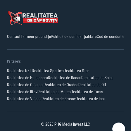
Contact
Termeni și condiții
Politică de confidențialitate
Cod de conduită
Parteneri:
Realitatea.NET
Realitatea Sportiva
Realitatea Star
Realitatea de Hunedoara
Realitatea de Bacau
Realitatea de Salaj
Realitatea de Calarasi
Realitatea de Oradea
Realitatea de Olt
Realitatea de Ilfov
Realitatea de Mures
Realitatea de Timis
Realitatea de Valcea
Realitatea de Brasov
Realitatea de Iasi
© 2026 PHG Media Invest LLC
Facebook
YouTube