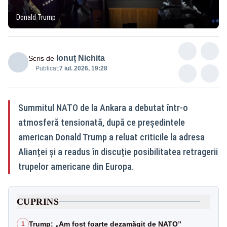
Donald Trump
Ionuț Nichita
Scris de
Publicat:
7 iul. 2026, 19:28
Summitul NATO de la Ankara a debutat într-o
atmosferă tensionată, după ce președintele
american Donald Trump a reluat criticile la adresa
Alianței și a readus în discuție posibilitatea retragerii
trupelor americane din Europa.
CUPRINS
Trump: „Am fost foarte dezamăgit de NATO”
1