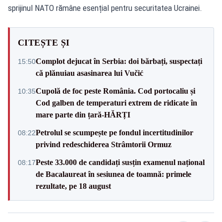
sprijinul NATO rămâne esențial pentru securitatea Ucrainei.
CITEȘTE ȘI
Complot dejucat în Serbia: doi bărbați, suspectați
15:50
că plănuiau asasinarea lui Vučić
Cupolă de foc peste România. Cod portocaliu și
10:35
Cod galben de temperaturi extrem de ridicate în
mare parte din țară-HĂRȚI
Petrolul se scumpește pe fondul incertitudinilor
08:22
privind redeschiderea Strâmtorii Ormuz
Peste 33.000 de candidați susțin examenul național
08:17
de Bacalaureat în sesiunea de toamnă: primele
rezultate, pe 18 august