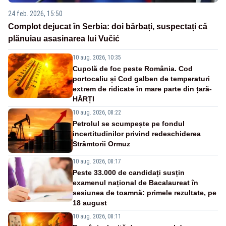
24 feb. 2026, 15:50
Complot dejucat în Serbia: doi bărbați, suspectați că
plănuiau asasinarea lui Vučić
10 aug. 2026, 10:35
Cupolă de foc peste România. Cod
portocaliu și Cod galben de temperaturi
extrem de ridicate în mare parte din țară-
HĂRȚI
10 aug. 2026, 08:22
Petrolul se scumpește pe fondul
incertitudinilor privind redeschiderea
Strâmtorii Ormuz
10 aug. 2026, 08:17
Peste 33.000 de candidați susțin
examenul național de Bacalaureat în
sesiunea de toamnă: primele rezultate, pe
18 august
10 aug. 2026, 08:11