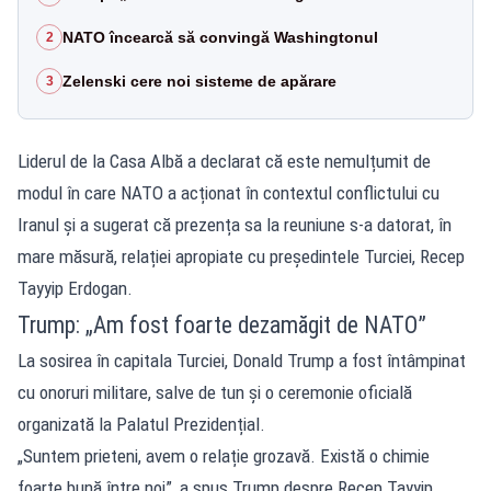
NATO încearcă să convingă Washingtonul
2
Zelenski cere noi sisteme de apărare
3
Liderul de la Casa Albă a declarat că este nemulțumit de
modul în care NATO a acționat în contextul conflictului cu
Iranul și a sugerat că prezența sa la reuniune s-a datorat, în
mare măsură, relației apropiate cu președintele Turciei, Recep
Tayyip Erdogan.
Trump: „Am fost foarte dezamăgit de NATO”
La sosirea în capitala Turciei, Donald Trump a fost întâmpinat
cu onoruri militare, salve de tun și o ceremonie oficială
organizată la Palatul Prezidențial.
„Suntem prieteni, avem o relație grozavă. Există o chimie
foarte bună între noi”, a spus Trump despre Recep Tayyip