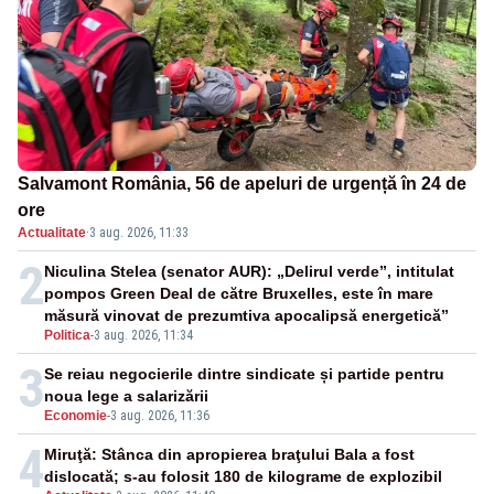
Salvamont România, 56 de apeluri de urgență în 24 de
ore
Actualitate
·
3 aug. 2026, 11:33
2
Niculina Stelea (senator AUR): „Delirul verde”, intitulat
pompos Green Deal de către Bruxelles, este în mare
măsură vinovat de prezumtiva apocalipsă energetică”
Politica
-
3 aug. 2026, 11:34
3
Se reiau negocierile dintre sindicate și partide pentru
noua lege a salarizării
Economie
-
3 aug. 2026, 11:36
4
Miruţă: Stânca din apropierea braţului Bala a fost
dislocată; s-au folosit 180 de kilograme de explozibil