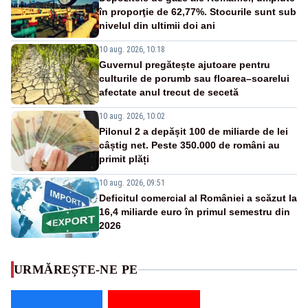
în proporţie de 62,77%. Stocurile sunt sub
nivelul din ultimii doi ani
10 aug. 2026, 10:18
Guvernul pregătește ajutoare pentru
culturile de porumb sau floarea–soarelui
afectate anul trecut de secetă
10 aug. 2026, 10:02
Pilonul 2 a depășit 100 de miliarde de lei
câștig net. Peste 350.000 de români au
primit plăți
10 aug. 2026, 09:51
Deficitul comercial al României a scăzut la
16,4 miliarde euro în primul semestru din
2026
URMĂREȘTE-NE PE