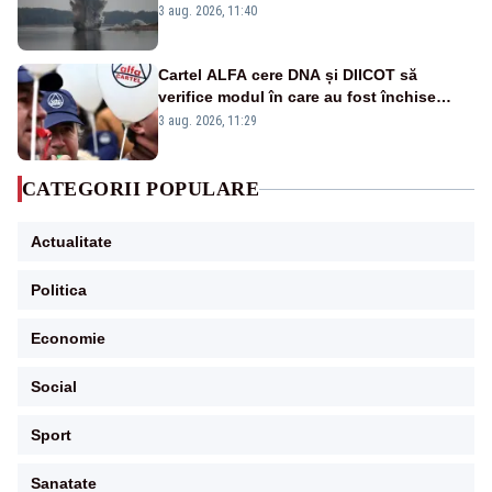
kilograme de explozibil
3 aug. 2026, 11:40
Cartel ALFA cere DNA și DIICOT să
verifice modul în care au fost închise
centralele pe cărbune
3 aug. 2026, 11:29
CATEGORII POPULARE
Actualitate
Politica
Economie
Social
Sport
Sanatate