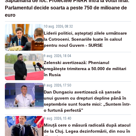
Săptămână de foc. Proiectele PNRR intră la votul final:
Parlamentul decide soarta a peste 750 de milioane de
euro
10 aug. 2026, 08:32
Liderii politici, așteptați zilele următoare
la Cotroceni. Scenariile luate în calcul
pentru noul Guvern - SURSE
9 aug. 2026, 18:04
Zelenski avertizează: Phenianul
pregătește trimiterea a 50.000 de militari
în Rusia
9 aug. 2026, 17:50
Dan Dungaciu avertizează că șansele
unui guvern cu drepturi depline până în
septembrie sunt foarte mici: „Suntem într-
o furtună perfectă”
9 aug. 2026, 15:40
Miruță cere o măsură radicală după atacul
de la Cluj. Legea dezinformării, din nou în