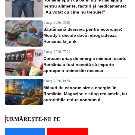
pentru alimente, facturi și medicamente:
„Au votat cu cine nu trebuie!”
6 aug. 2026, 08:07
Săptămână decisivă pentru economie:
Moody’s decide dacă retrogradează
România la junk
6 aug. 2026, 07:32
Consum uriaș de energie miercuri seară:
România a fost nevoită să importe
aproape o treime din necesar
5 aug. 2026, 19:54
Măsuri de economisire a energiei în
România. Magazinele sting reclamele, iar
autoritățile reduc consumul
URMĂREȘTE-NE PE