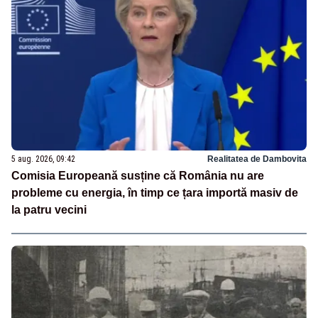
5 aug. 2026, 09:42
Realitatea de Dambovita
Comisia Europeană susține că România nu are
probleme cu energia, în timp ce țara importă masiv de
la patru vecini