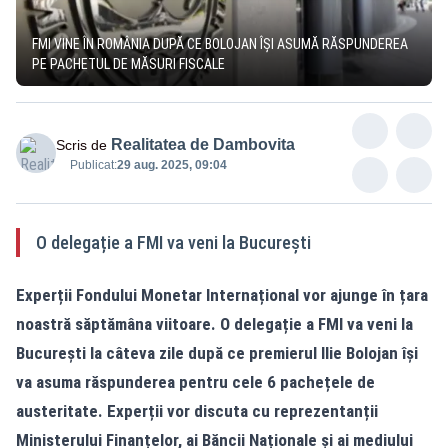
FMI VINE ÎN ROMÂNIA DUPĂ CE BOLOJAN ÎȘI ASUMĂ RĂSPUNDEREA
PE PACHETUL DE MĂSURI FISCALE
Realitatea de Dambovita
Scris de
Publicat:
29 aug. 2025, 09:04
O delegație a FMI va veni la București
Experții Fondului Monetar Internațional vor ajunge în țara
noastră săptămâna viitoare. O delegație a FMI va veni la
București la câteva zile după ce premierul Ilie Bolojan își
va asuma răspunderea pentru cele 6 pachețele de
austeritate. Experții vor discuta cu reprezentanții
Ministerului Finanțelor, ai Băncii Naționale și ai mediului