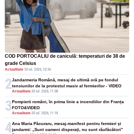
COD PORTOCALIU de caniculă: temperaturi de 38 de
grade Celsius
Actualitate
·
30 iul. 2026, 10:36
2
Jandarmeria Română, mesaj de ultimă oră pe fondul
tensiunilor de la protestul masiv al fermierilor - VIDEO
Actualitate
-
30 iul. 2026, 11:08
3
Pompierii români, în prima linie a incendiilor din Franța
FOTO&VIDEO
Actualitate
-
30 iul. 2026, 11:18
4
Ana Maria Păcuraru, mesaj-manifest pentru fermieri și
jandarmi: „Sunt oameni disperați, nu sunt răufăcători”