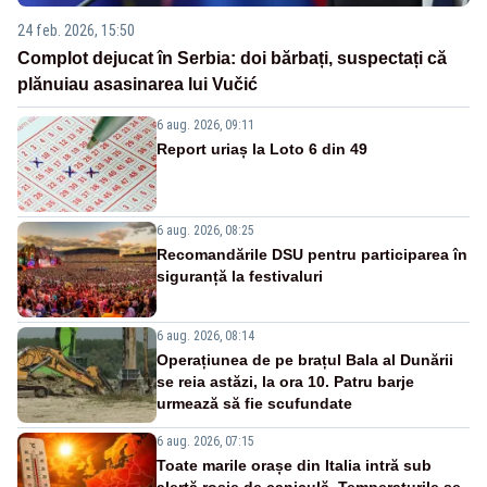
24 feb. 2026, 15:50
Complot dejucat în Serbia: doi bărbați, suspectați că
plănuiau asasinarea lui Vučić
6 aug. 2026, 09:11
Report uriaș la Loto 6 din 49
6 aug. 2026, 08:25
Recomandările DSU pentru participarea în
siguranță la festivaluri
6 aug. 2026, 08:14
Operațiunea de pe brațul Bala al Dunării
se reia astăzi, la ora 10. Patru barje
urmează să fie scufundate
6 aug. 2026, 07:15
Toate marile orașe din Italia intră sub
alertă roșie de caniculă. Temperaturile se