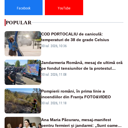
Facebook
YouTube
POPULAR
COD PORTOCALIU de caniculă:
temperaturi de 38 de grade Celsius
30 iul. 2026, 10:36
Jandarmeria Română, mesaj de ultimă oră
pe fondul tensiunilor de la protestul
masiv al fermierilor - VIDEO
30 iul. 2026, 11:08
Pompierii români, în prima linie a
incendiilor din Franța FOTO&VIDEO
30 iul. 2026, 11:18
Ana Maria Păcuraru, mesaj-manifest
pentru fermieri și jandarmi: „Sunt oameni