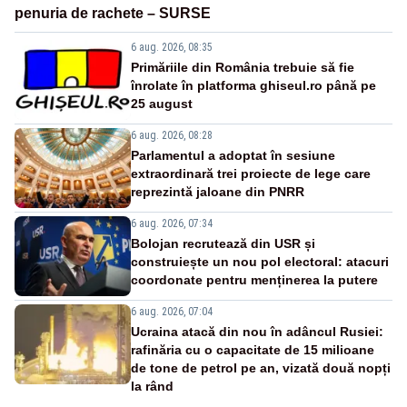
penuria de rachete – SURSE
6 aug. 2026, 08:35
Primăriile din România trebuie să fie
înrolate în platforma ghiseul.ro până pe
25 august
6 aug. 2026, 08:28
Parlamentul a adoptat în sesiune
extraordinară trei proiecte de lege care
reprezintă jaloane din PNRR
6 aug. 2026, 07:34
Bolojan recrutează din USR și
construiește un nou pol electoral: atacuri
coordonate pentru menținerea la putere
6 aug. 2026, 07:04
Ucraina atacă din nou în adâncul Rusiei:
rafinăria cu o capacitate de 15 milioane
de tone de petrol pe an, vizată două nopți
la rând