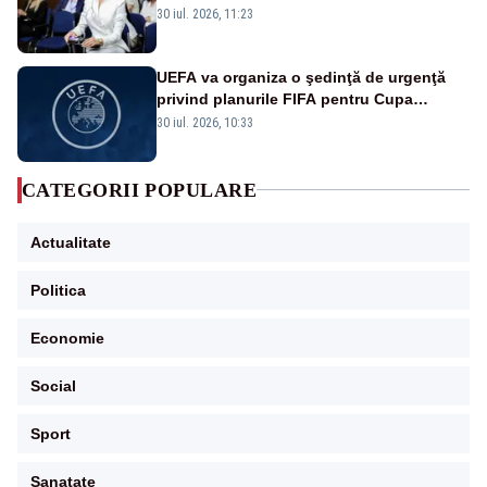
disperați, nu sunt răufăcători”
30 iul. 2026, 11:23
UEFA va organiza o şedinţă de urgenţă
privind planurile FIFA pentru Cupa
Mondială
30 iul. 2026, 10:33
CATEGORII POPULARE
Actualitate
Politica
Economie
Social
Sport
Sanatate