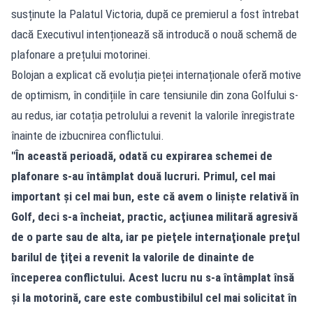
susținute la Palatul Victoria, după ce premierul a fost întrebat
dacă Executivul intenționează să introducă o nouă schemă de
plafonare a prețului motorinei.
Bolojan a explicat că evoluția pieței internaționale oferă motive
de optimism, în condițiile în care tensiunile din zona Golfului s-
au redus, iar cotația petrolului a revenit la valorile înregistrate
înainte de izbucnirea conflictului.
"În această perioadă, odată cu expirarea schemei de
plafonare s-au întâmplat două lucruri. Primul, cel mai
important şi cel mai bun, este că avem o linişte relativă în
Golf, deci s-a încheiat, practic, acţiunea militară agresivă
de o parte sau de alta, iar pe pieţele internaţionale preţul
barilul de ţiţei a revenit la valorile de dinainte de
începerea conflictului. Acest lucru nu s-a întâmplat însă
şi la motorină, care este combustibilul cel mai solicitat în