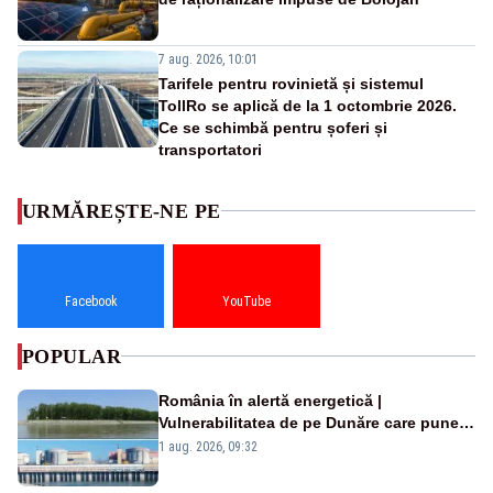
7 aug. 2026, 10:01
Tarifele pentru rovinietă și sistemul
TollRo se aplică de la 1 octombrie 2026.
Ce se schimbă pentru șoferi și
transportatori
URMĂREȘTE-NE PE
Facebook
YouTube
POPULAR
România în alertă energetică |
Vulnerabilitatea de pe Dunăre care pune
în pericol Centrala Cernavodă era
1 aug. 2026, 09:32
cunoscută de pe vremea lui Ceaușescu