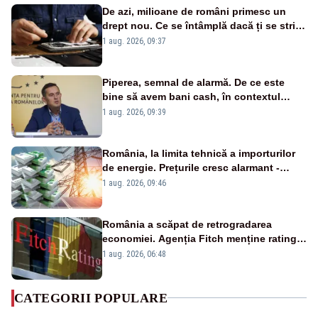
De azi, milioane de români primesc un
drept nou. Ce se întâmplă dacă ți se strică
un produs
1 aug. 2026, 09:37
Piperea, semnal de alarmă. De ce este
bine să avem bani cash, în contextul
alertei energetice?
1 aug. 2026, 09:39
România, la limita tehnică a importurilor
de energie. Prețurile cresc alarmant -
Analiză Realitatea Plus
1 aug. 2026, 09:46
România a scăpat de retrogradarea
economiei. Agenția Fitch menține ratingul
„BBB-” cu perspectivă negativă
1 aug. 2026, 06:48
CATEGORII POPULARE