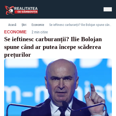
Acasă
Știri
Economie
Se ieftinesc carburanții? Ilie Bolojan spune când ar putea începe scăderea prețurilor
·
ECONOMIE
2 min citire
Se ieftinesc carburanții? Ilie Bolojan
spune când ar putea începe scăderea
prețurilor