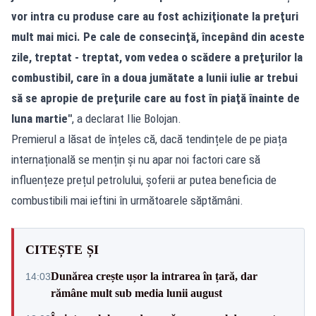
vor intra cu produse care au fost achiziţionate la preţuri
mult mai mici. Pe cale de consecinţă, începând din aceste
zile, treptat - treptat, vom vedea o scădere a preţurilor la
combustibil, care în a doua jumătate a lunii iulie ar trebui
să se apropie de preţurile care au fost în piaţă înainte de
luna martie"
, a declarat Ilie Bolojan.
Premierul a lăsat de înțeles că, dacă tendințele de pe piața
internațională se mențin și nu apar noi factori care să
influențeze prețul petrolului, șoferii ar putea beneficia de
combustibili mai ieftini în următoarele săptămâni.
CITEȘTE ȘI
Dunărea crește ușor la intrarea în țară, dar
14:03
rămâne mult sub media lunii august