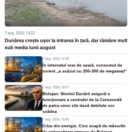
7 aug. 2026, 14:03
Dunărea crește ușor la intrarea în țară, dar rămâne mult
sub media lunii august
7 aug. 2026, 13:02
În intervalul orar de seară, consumul de
curent „a scăzut cu 200-300 de megawați”
7 aug. 2026, 10:51
Bolojan: Nivelul Dunării asigură o
funcționare a centralei de la Cernavodă
de patru-cinci zile dacă debitele vor
scădea
7 aug. 2026, 10:43
Criza din energie. Cine scapă de măsurile
de raționalizare impuse de Bolojan