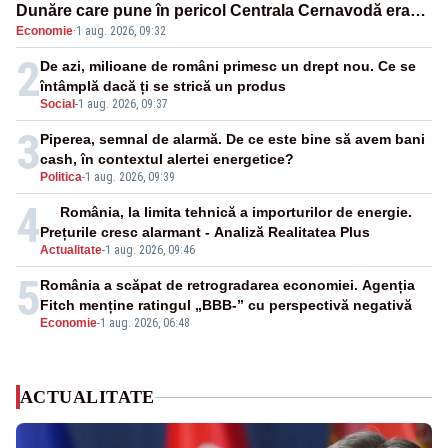
Dunăre care pune în pericol Centrala Cernavodă era
Economie
·
1 aug. 2026, 09:32
cunoscută de pe vremea lui Ceaușescu
2
De azi, milioane de români primesc un drept nou. Ce se
întâmplă dacă ți se strică un produs
Social
-
1 aug. 2026, 09:37
3
Piperea, semnal de alarmă. De ce este bine să avem bani
cash, în contextul alertei energetice?
Politica
-
1 aug. 2026, 09:39
4
România, la limita tehnică a importurilor de energie.
Prețurile cresc alarmant - Analiză Realitatea Plus
Actualitate
-
1 aug. 2026, 09:46
5
România a scăpat de retrogradarea economiei. Agenția
Fitch menține ratingul „BBB-” cu perspectivă negativă
Economie
-
1 aug. 2026, 06:48
ACTUALITATE