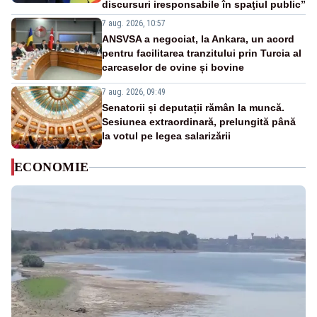
discursuri iresponsabile în spaţiul public”
7 aug. 2026, 10:57
ANSVSA a negociat, la Ankara, un acord
pentru facilitarea tranzitului prin Turcia al
carcaselor de ovine și bovine
7 aug. 2026, 09:49
Senatorii și deputații rămân la muncă.
Sesiunea extraordinară, prelungită până
la votul pe legea salarizării
ECONOMIE