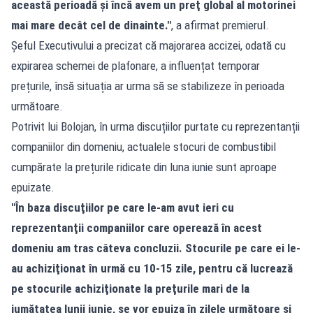
această perioadă şi încă avem un preţ global al motorinei
mai mare decât cel de dinainte."
, a afirmat premierul.
Șeful Executivului a precizat că majorarea accizei, odată cu
expirarea schemei de plafonare, a influențat temporar
prețurile, însă situația ar urma să se stabilizeze în perioada
următoare.
Potrivit lui Bolojan, în urma discuțiilor purtate cu reprezentanții
companiilor din domeniu, actualele stocuri de combustibil
cumpărate la prețurile ridicate din luna iunie sunt aproape
epuizate.
"În baza discuţiilor pe care le-am avut ieri cu
reprezentanţii companiilor care operează în acest
domeniu am tras câteva concluzii. Stocurile pe care ei le-
au achiziţionat în urmă cu 10-15 zile, pentru că lucrează
pe stocurile achiziţionate la preţurile mari de la
jumătatea lunii iunie, se vor epuiza în zilele următoare şi