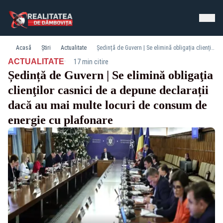
Acasă
Știri
Actualitate
Ședință de Guvern | Se elimină obligaţia clienţilor casnici de a depune declarații dacă au mai multe locuri de consum de energie cu plafonare
·
ACTUALITATE
17 min citire
Ședință de Guvern | Se elimină obligaţia
clienţilor casnici de a depune declarații
dacă au mai multe locuri de consum de
energie cu plafonare