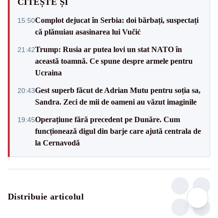
CITEȘTE ȘI
Complot dejucat în Serbia: doi bărbați, suspectați
15:50
că plănuiau asasinarea lui Vučić
Trump: Rusia ar putea lovi un stat NATO în
21:42
această toamnă. Ce spune despre armele pentru
Ucraina
Gest superb făcut de Adrian Mutu pentru soția sa,
20:43
Sandra. Zeci de mii de oameni au văzut imaginile
Operațiune fără precedent pe Dunăre. Cum
19:45
funcționează digul din barje care ajută centrala de
la Cernavodă
Distribuie articolul