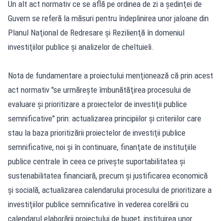
Un alt act normativ ce se află pe ordinea de zi a şedinţei de
Guvern se referă la măsuri pentru îndeplinirea unor jaloane din
Planul Naţional de Redresare şi Rezilienţă în domeniul
investiţiilor publice şi analizelor de cheltuieli.
Nota de fundamentare a proiectului menţionează că prin acest
act normativ "se urmăreşte îmbunătăţirea procesului de
evaluare şi prioritizare a proiectelor de investiţii publice
semnificative" prin: actualizarea principiilor şi criteriilor care
stau la baza prioritizării proiectelor de investiţii publice
semnificative, noi şi în continuare, finanţate de instituţiile
publice centrale în ceea ce priveşte suportabilitatea şi
sustenabilitatea financiară, precum şi justificarea economică
şi socială, actualizarea calendarului procesului de prioritizare a
investiţiilor publice semnificative în vederea corelării cu
calendarul elaborării proiectului de buget, instituirea unor